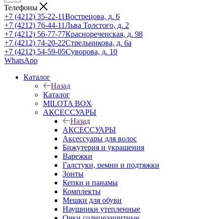
Телефоны
+7 (4212) 35-22-11
Вострецова, д. 6
+7 (4212) 76-44-11
Льва Толстого, д. 2
+7 (4212) 56-77-77
Краснореченская, д. 98
+7 (4212) 74-20-22
Стрельникова, д. 6а
+7 (4212) 54-59-05
Суворова, д. 10
WhatsApp
Каталог
Назад
Каталог
MILOTA BOX
АКСЕССУАРЫ
Назад
АКСЕССУАРЫ
Аксессуары для волос
Бижутерия и украшения
Варежки
Галстуки, ремни и подтяжки
Зонты
Кепки и панамы
Комплекты
Мешки для обуви
Наушники утепленные
Очки солнцезащитные