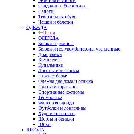
Резиновые сапоги
Сандалии и босоножки
Сапоги
Текстильная обувь
Чешки и балетки
ОДЕЖДА
Назад
ОДЕЖДА
Брюки и джинсы
Брюки и полукомбинезоны утепленные
Дождевики
Комплекты
Купальники
Лосины и леггинсы
Нижнее белье
Одежда для дома и отдыха
Платья и сарафаны
Спортивные костюмы
Термобелье
Флисовая одежда
Футболки и лонгсливы
Худи и толстовки
Шорты и бриджи
Юбки
ШКОЛА