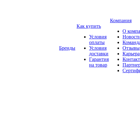
Компания
Как купить
О комп
Условия
Новост
оплаты
Команд
Бренды
Условия
Отзывы
доставки
Карьера
Гарантия
Контак
на товар
Партне
Сертиф