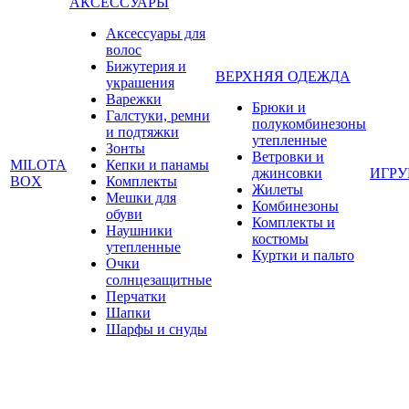
АКСЕССУАРЫ
Аксессуары для
волос
Бижутерия и
ВЕРХНЯЯ ОДЕЖДА
украшения
Варежки
Брюки и
Галстуки, ремни
полукомбинезоны
и подтяжки
утепленные
Зонты
Ветровки и
MILOTA
Кепки и панамы
джинсовки
ИГР
BOX
Комплекты
Жилеты
Мешки для
Комбинезоны
обуви
Комплекты и
Наушники
костюмы
утепленные
Куртки и пальто
Очки
солнцезащитные
Перчатки
Шапки
Шарфы и снуды