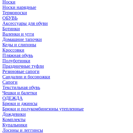
Носки
Носки нарядные
Термоноски
ОБУВЬ
Аксессуары для обуви
Ботинки
Валенки и угги
Домашние тапочки
Кеды и слипоны
Кроссовки
Пляжная обувь
Полуботинки
Праздничные туфли
Резиновые сапоги
Сандалии и босоножки
Сапоги
Текстильная обувь
Чешки и балетки
ОДЕЖДА
Брюки и джинсы
Брюки и полукомбинезоны утепленные
Дождевики
Комплекты
Купальники
Лосины и леггинсы