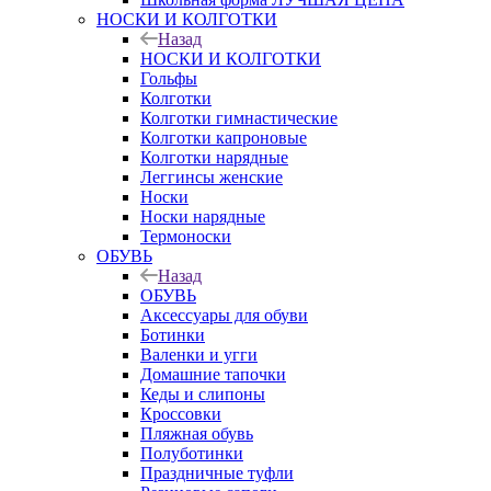
НОСКИ И КОЛГОТКИ
Назад
НОСКИ И КОЛГОТКИ
Гольфы
Колготки
Колготки гимнастические
Колготки капроновые
Колготки нарядные
Леггинсы женские
Носки
Носки нарядные
Термоноски
ОБУВЬ
Назад
ОБУВЬ
Аксессуары для обуви
Ботинки
Валенки и угги
Домашние тапочки
Кеды и слипоны
Кроссовки
Пляжная обувь
Полуботинки
Праздничные туфли