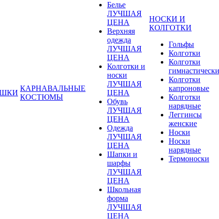
Белье
ЛУЧШАЯ
НОСКИ И
ЦЕНА
КОЛГОТКИ
Верхняя
одежда
Гольфы
ЛУЧШАЯ
Колготки
ЦЕНА
Колготки
Колготки и
гимнастическ
носки
Колготки
ЛУЧШАЯ
КАРНАВАЛЬНЫЕ
капроновые
УШКИ
ЦЕНА
КОСТЮМЫ
Колготки
Обувь
нарядные
ЛУЧШАЯ
Леггинсы
ЦЕНА
женские
Одежда
Носки
ЛУЧШАЯ
Носки
ЦЕНА
нарядные
Шапки и
Термоноски
шарфы
ЛУЧШАЯ
ЦЕНА
Школьная
форма
ЛУЧШАЯ
ЦЕНА