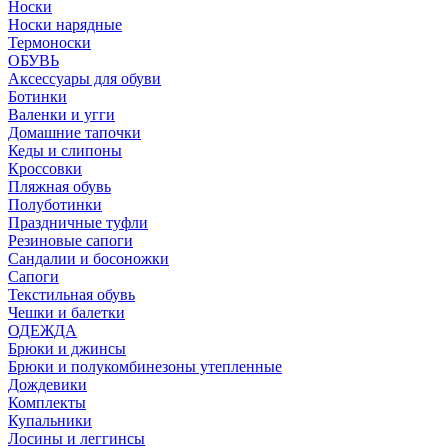
Носки
Носки нарядные
Термоноски
ОБУВЬ
Аксессуары для обуви
Ботинки
Валенки и угги
Домашние тапочки
Кеды и слипоны
Кроссовки
Пляжная обувь
Полуботинки
Праздничные туфли
Резиновые сапоги
Сандалии и босоножки
Сапоги
Текстильная обувь
Чешки и балетки
ОДЕЖДА
Брюки и джинсы
Брюки и полукомбинезоны утепленные
Дождевики
Комплекты
Купальники
Лосины и леггинсы