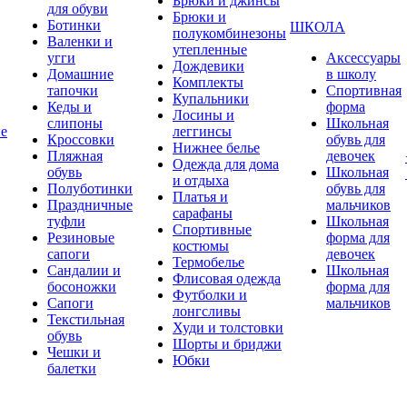
Брюки и джинсы
для обуви
Брюки и
Ботинки
ШКОЛА
полукомбинезоны
Валенки и
утепленные
угги
Аксессуары
Дождевики
Домашние
в школу
Комплекты
тапочки
Спортивная
Купальники
Кеды и
форма
Лосины и
слипоны
Школьная
ие
леггинсы
Кроссовки
обувь для
Нижнее белье
Пляжная
девочек
Одежда для дома
обувь
Школьная
и отдыха
Полуботинки
обувь для
Платья и
Праздничные
мальчиков
сарафаны
туфли
Школьная
Спортивные
Резиновые
форма для
костюмы
сапоги
девочек
Термобелье
Сандалии и
Школьная
Флисовая одежда
босоножки
форма для
Футболки и
Сапоги
мальчиков
лонгсливы
Текстильная
Худи и толстовки
обувь
Шорты и бриджи
Чешки и
Юбки
балетки