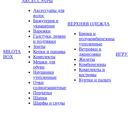
АКСЕССУАРЫ
Аксессуары для
волос
Бижутерия и
ВЕРХНЯЯ ОДЕЖДА
украшения
Варежки
Брюки и
Галстуки, ремни
полукомбинезоны
и подтяжки
утепленные
Зонты
Ветровки и
MILOTA
Кепки и панамы
джинсовки
ИГР
BOX
Комплекты
Жилеты
Мешки для
Комбинезоны
обуви
Комплекты и
Наушники
костюмы
утепленные
Куртки и пальто
Очки
солнцезащитные
Перчатки
Шапки
Шарфы и снуды