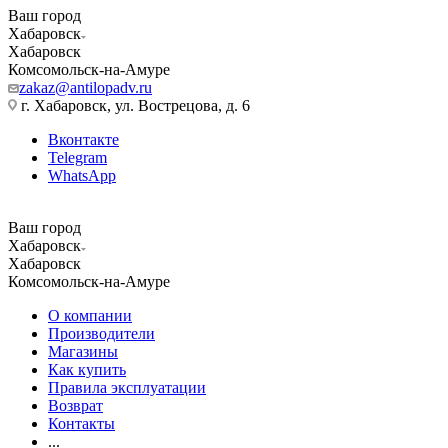
Ваш город
Хабаровск
Хабаровск
Комсомольск-на-Амуре
zakaz@antilopadv.ru
г. Хабаровск, ул. Вострецова, д. 6
Вконтакте
Telegram
WhatsApp
Ваш город
Хабаровск
Хабаровск
Комсомольск-на-Амуре
О компании
Производители
Магазины
Как купить
Правила эксплуатации
Возврат
Контакты
...