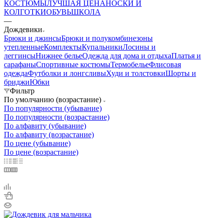
КОСТЮМЫ
ЛУЧШАЯ ЦЕНА
НОСКИ И
КОЛГОТКИ
ОБУВЬ
ШКОЛА
—
Дождевики
Брюки и джинсы
Брюки и полукомбинезоны
утепленные
Комплекты
Купальники
Лосины и
леггинсы
Нижнее белье
Одежда для дома и отдыха
Платья и
сарафаны
Спортивные костюмы
Термобелье
Флисовая
одежда
Футболки и лонгсливы
Худи и толстовки
Шорты и
бриджи
Юбки
Фильтр
По умолчанию (возрастание)
По популярности (убывание)
По популярности (возрастание)
По алфавиту (убывание)
По алфавиту (возрастание)
По цене (убывание)
По цене (возрастание)