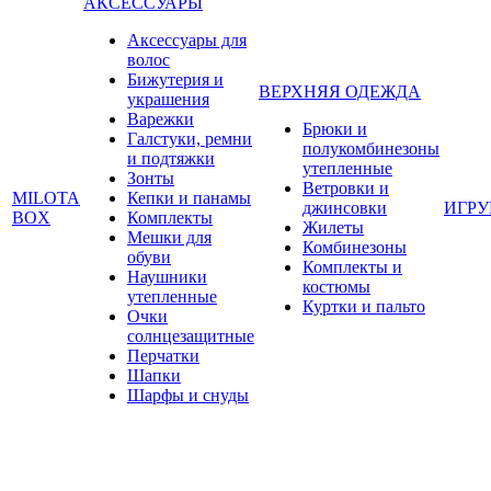
АКСЕССУАРЫ
Аксессуары для
волос
Бижутерия и
ВЕРХНЯЯ ОДЕЖДА
украшения
Варежки
Брюки и
Галстуки, ремни
полукомбинезоны
и подтяжки
утепленные
Зонты
Ветровки и
MILOTA
Кепки и панамы
джинсовки
ИГР
BOX
Комплекты
Жилеты
Мешки для
Комбинезоны
обуви
Комплекты и
Наушники
костюмы
утепленные
Куртки и пальто
Очки
солнцезащитные
Перчатки
Шапки
Шарфы и снуды