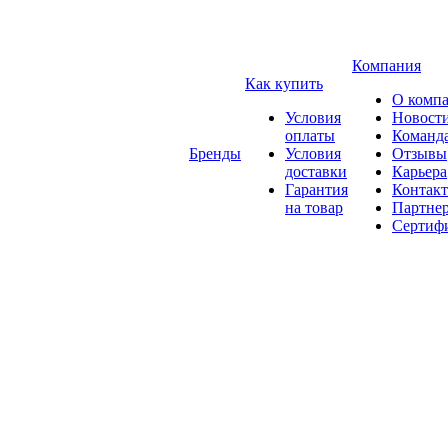
Компания
Как купить
О комп
Условия
Новост
оплаты
Команд
Бренды
Условия
Отзывы
доставки
Карьера
Гарантия
Контак
на товар
Партне
Сертиф