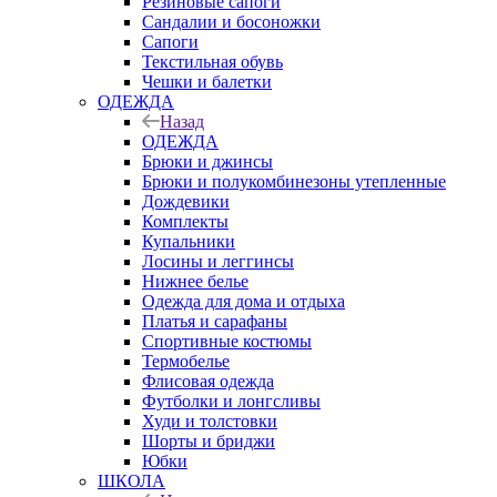
Резиновые сапоги
Сандалии и босоножки
Сапоги
Текстильная обувь
Чешки и балетки
ОДЕЖДА
Назад
ОДЕЖДА
Брюки и джинсы
Брюки и полукомбинезоны утепленные
Дождевики
Комплекты
Купальники
Лосины и леггинсы
Нижнее белье
Одежда для дома и отдыха
Платья и сарафаны
Спортивные костюмы
Термобелье
Флисовая одежда
Футболки и лонгсливы
Худи и толстовки
Шорты и бриджи
Юбки
ШКОЛА