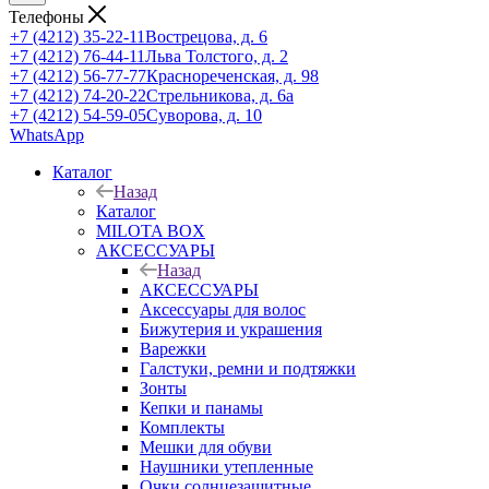
Телефоны
+7 (4212) 35-22-11
Вострецова, д. 6
+7 (4212) 76-44-11
Льва Толстого, д. 2
+7 (4212) 56-77-77
Краснореченская, д. 98
+7 (4212) 74-20-22
Стрельникова, д. 6а
+7 (4212) 54-59-05
Суворова, д. 10
WhatsApp
Каталог
Назад
Каталог
MILOTA BOX
АКСЕССУАРЫ
Назад
АКСЕССУАРЫ
Аксессуары для волос
Бижутерия и украшения
Варежки
Галстуки, ремни и подтяжки
Зонты
Кепки и панамы
Комплекты
Мешки для обуви
Наушники утепленные
Очки солнцезащитные