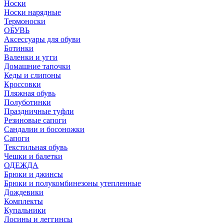
Носки
Носки нарядные
Термоноски
ОБУВЬ
Аксессуары для обуви
Ботинки
Валенки и угги
Домашние тапочки
Кеды и слипоны
Кроссовки
Пляжная обувь
Полуботинки
Праздничные туфли
Резиновые сапоги
Сандалии и босоножки
Сапоги
Текстильная обувь
Чешки и балетки
ОДЕЖДА
Брюки и джинсы
Брюки и полукомбинезоны утепленные
Дождевики
Комплекты
Купальники
Лосины и леггинсы