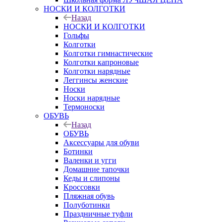
НОСКИ И КОЛГОТКИ
Назад
НОСКИ И КОЛГОТКИ
Гольфы
Колготки
Колготки гимнастические
Колготки капроновые
Колготки нарядные
Леггинсы женские
Носки
Носки нарядные
Термоноски
ОБУВЬ
Назад
ОБУВЬ
Аксессуары для обуви
Ботинки
Валенки и угги
Домашние тапочки
Кеды и слипоны
Кроссовки
Пляжная обувь
Полуботинки
Праздничные туфли