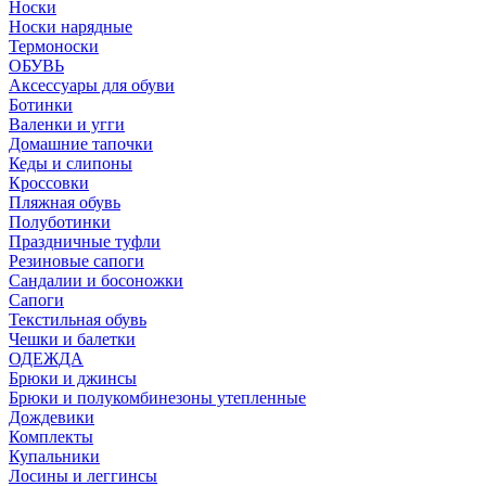
Носки
Носки нарядные
Термоноски
ОБУВЬ
Аксессуары для обуви
Ботинки
Валенки и угги
Домашние тапочки
Кеды и слипоны
Кроссовки
Пляжная обувь
Полуботинки
Праздничные туфли
Резиновые сапоги
Сандалии и босоножки
Сапоги
Текстильная обувь
Чешки и балетки
ОДЕЖДА
Брюки и джинсы
Брюки и полукомбинезоны утепленные
Дождевики
Комплекты
Купальники
Лосины и леггинсы