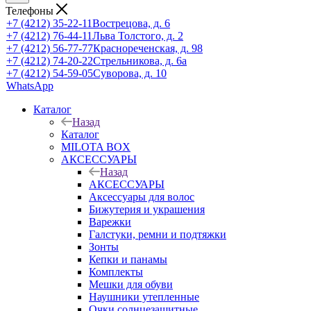
Телефоны
+7 (4212) 35-22-11
Вострецова, д. 6
+7 (4212) 76-44-11
Льва Толстого, д. 2
+7 (4212) 56-77-77
Краснореченская, д. 98
+7 (4212) 74-20-22
Стрельникова, д. 6а
+7 (4212) 54-59-05
Суворова, д. 10
WhatsApp
Каталог
Назад
Каталог
MILOTA BOX
АКСЕССУАРЫ
Назад
АКСЕССУАРЫ
Аксессуары для волос
Бижутерия и украшения
Варежки
Галстуки, ремни и подтяжки
Зонты
Кепки и панамы
Комплекты
Мешки для обуви
Наушники утепленные
Очки солнцезащитные