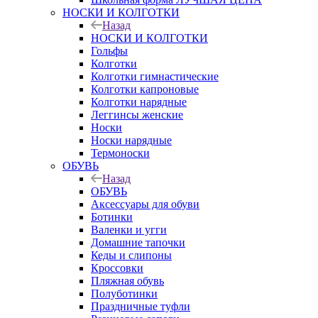
НОСКИ И КОЛГОТКИ
Назад
НОСКИ И КОЛГОТКИ
Гольфы
Колготки
Колготки гимнастические
Колготки капроновые
Колготки нарядные
Леггинсы женские
Носки
Носки нарядные
Термоноски
ОБУВЬ
Назад
ОБУВЬ
Аксессуары для обуви
Ботинки
Валенки и угги
Домашние тапочки
Кеды и слипоны
Кроссовки
Пляжная обувь
Полуботинки
Праздничные туфли