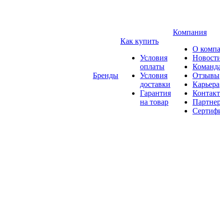
Компания
Как купить
О комп
Условия
Новост
оплаты
Команд
Бренды
Условия
Отзывы
доставки
Карьера
Гарантия
Контак
на товар
Партне
Сертиф