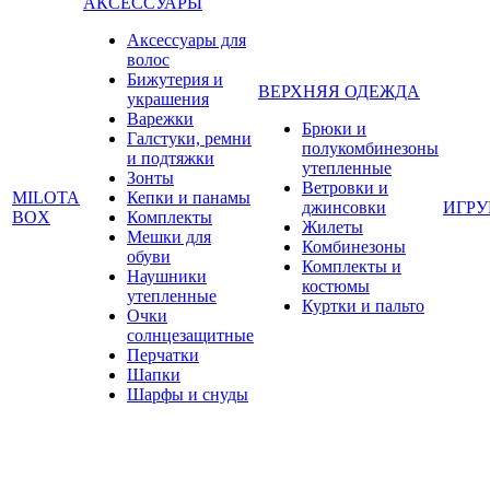
АКСЕССУАРЫ
Аксессуары для
волос
Бижутерия и
ВЕРХНЯЯ ОДЕЖДА
украшения
Варежки
Брюки и
Галстуки, ремни
полукомбинезоны
и подтяжки
утепленные
Зонты
Ветровки и
MILOTA
Кепки и панамы
джинсовки
ИГР
BOX
Комплекты
Жилеты
Мешки для
Комбинезоны
обуви
Комплекты и
Наушники
костюмы
утепленные
Куртки и пальто
Очки
солнцезащитные
Перчатки
Шапки
Шарфы и снуды