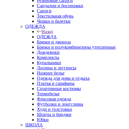
Резиновые сапоги
Сандалии и босоножки
Сапоги
Текстильная обувь
Чешки и балетки
ОДЕЖДА
Назад
ОДЕЖДА
Брюки и джинсы
Брюки и полукомбинезоны утепленные
Дождевики
Комплекты
Купальники
Лосины и леггинсы
Нижнее белье
Одежда для дома и отдыха
Платья и сарафаны
Спортивные костюмы
Термобелье
Флисовая одежда
Футболки и лонгсливы
Худи и толстовки
Шорты и бриджи
Юбки
ШКОЛА