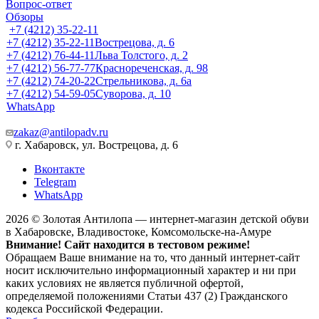
Вопрос-ответ
Обзоры
+7 (4212) 35-22-11
+7 (4212) 35-22-11
Вострецова, д. 6
+7 (4212) 76-44-11
Льва Толстого, д. 2
+7 (4212) 56-77-77
Краснореченская, д. 98
+7 (4212) 74-20-22
Стрельникова, д. 6а
+7 (4212) 54-59-05
Суворова, д. 10
WhatsApp
zakaz@antilopadv.ru
г. Хабаровск, ул. Вострецова, д. 6
Вконтакте
Telegram
WhatsApp
2026 © Золотая Антилопа — интернет-магазин детской обуви
в Хабаровске, Владивостоке, Комсомольске-на-Амуре
Внимание! Сайт находится в тестовом режиме!
Обращаем Ваше внимание на то, что данный интернет-сайт
носит исключительно информационный характер и ни при
каких условиях не является публичной офертой,
определяемой положениями Статьи 437 (2) Гражданского
кодекса Российской Федерации.