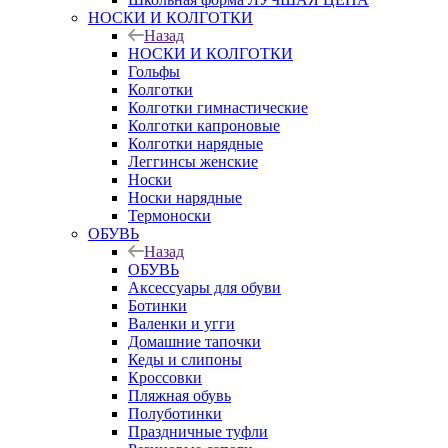
НОСКИ И КОЛГОТКИ
Назад
НОСКИ И КОЛГОТКИ
Гольфы
Колготки
Колготки гимнастические
Колготки капроновые
Колготки нарядные
Леггинсы женские
Носки
Носки нарядные
Термоноски
ОБУВЬ
Назад
ОБУВЬ
Аксессуары для обуви
Ботинки
Валенки и угги
Домашние тапочки
Кеды и слипоны
Кроссовки
Пляжная обувь
Полуботинки
Праздничные туфли