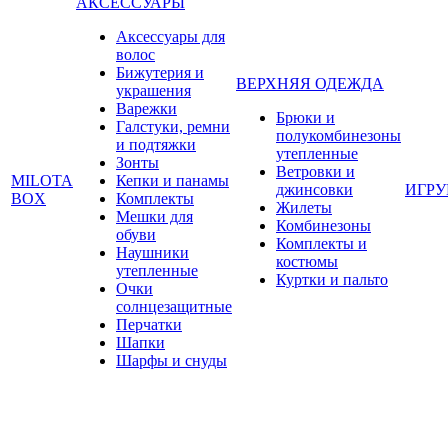
АКСЕССУАРЫ
Аксессуары для
волос
Бижутерия и
ВЕРХНЯЯ ОДЕЖДА
украшения
Варежки
Брюки и
Галстуки, ремни
полукомбинезоны
и подтяжки
утепленные
Зонты
Ветровки и
MILOTA
Кепки и панамы
джинсовки
ИГР
BOX
Комплекты
Жилеты
Мешки для
Комбинезоны
обуви
Комплекты и
Наушники
костюмы
утепленные
Куртки и пальто
Очки
солнцезащитные
Перчатки
Шапки
Шарфы и снуды