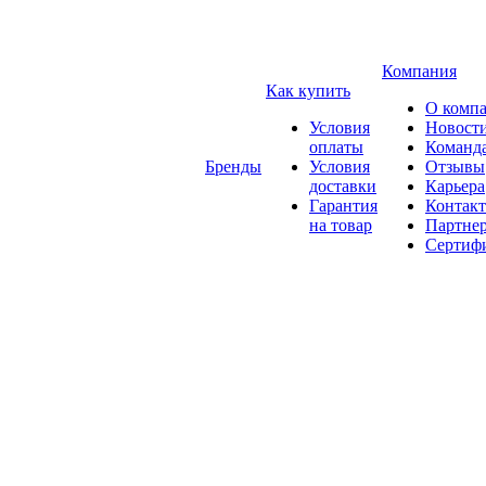
Компания
Как купить
О комп
Условия
Новост
оплаты
Команд
Бренды
Условия
Отзывы
доставки
Карьера
Гарантия
Контак
на товар
Партне
Сертиф