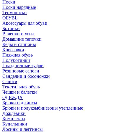
Носки
Носки нарядные
Термоноски
ОБУВЬ
Аксессуары для обуви
Ботинки
Валенки и угги
Домашние тапочки
Кеды и слипоны
Кроссовки
Пляжная обувь
Полуботинки
Праздничные туфли
Резиновые сапоги
Сандалии и босоножки
Сапоги
Текстильная обувь
Чешки и балетки
ОДЕЖДА
Брюки и джинсы
Брюки и полукомбинезоны утепленные
Дождевики
Комплекты
Купальники
Лосины и леггинсы