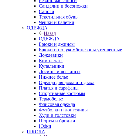
Резиновые сапоги
Сандалии и босоножки
Сапоги
Текстильная обувь
Чешки и балетки
ОДЕЖДА
Назад
ОДЕЖДА
Брюки и джинсы
Брюки и полукомбинезоны утепленные
Дождевики
Комплекты
Купальники
Лосины и леггинсы
Нижнее белье
Одежда для дома и отдыха
Платья и сарафаны
Спортивные костюмы
Термобелье
Флисовая одежда
Футболки и лонгсливы
Худи и толстовки
Шорты и бриджи
Юбки
ШКОЛА