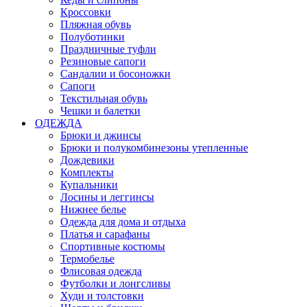
Кроссовки
Пляжная обувь
Полуботинки
Праздничные туфли
Резиновые сапоги
Сандалии и босоножки
Сапоги
Текстильная обувь
Чешки и балетки
ОДЕЖДА
Брюки и джинсы
Брюки и полукомбинезоны утепленные
Дождевики
Комплекты
Купальники
Лосины и леггинсы
Нижнее белье
Одежда для дома и отдыха
Платья и сарафаны
Спортивные костюмы
Термобелье
Флисовая одежда
Футболки и лонгсливы
Худи и толстовки