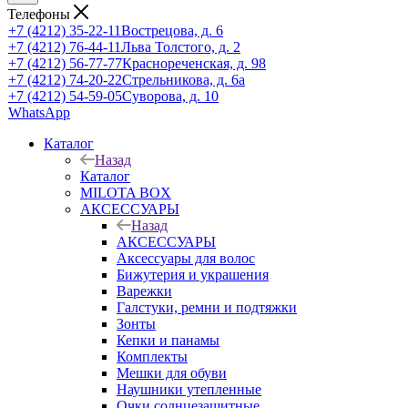
Телефоны
+7 (4212) 35-22-11
Вострецова, д. 6
+7 (4212) 76-44-11
Льва Толстого, д. 2
+7 (4212) 56-77-77
Краснореченская, д. 98
+7 (4212) 74-20-22
Стрельникова, д. 6а
+7 (4212) 54-59-05
Суворова, д. 10
WhatsApp
Каталог
Назад
Каталог
MILOTA BOX
АКСЕССУАРЫ
Назад
АКСЕССУАРЫ
Аксессуары для волос
Бижутерия и украшения
Варежки
Галстуки, ремни и подтяжки
Зонты
Кепки и панамы
Комплекты
Мешки для обуви
Наушники утепленные
Очки солнцезащитные