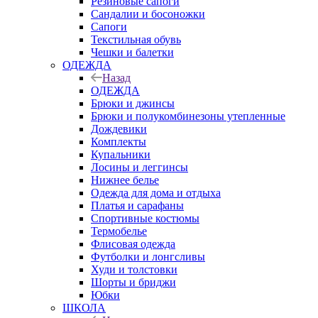
Резиновые сапоги
Сандалии и босоножки
Сапоги
Текстильная обувь
Чешки и балетки
ОДЕЖДА
Назад
ОДЕЖДА
Брюки и джинсы
Брюки и полукомбинезоны утепленные
Дождевики
Комплекты
Купальники
Лосины и леггинсы
Нижнее белье
Одежда для дома и отдыха
Платья и сарафаны
Спортивные костюмы
Термобелье
Флисовая одежда
Футболки и лонгсливы
Худи и толстовки
Шорты и бриджи
Юбки
ШКОЛА