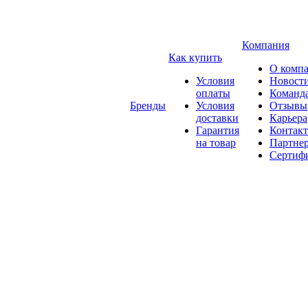
Компания
Как купить
О комп
Условия
Новост
оплаты
Команд
Бренды
Условия
Отзывы
доставки
Карьера
Гарантия
Контак
на товар
Партне
Сертиф