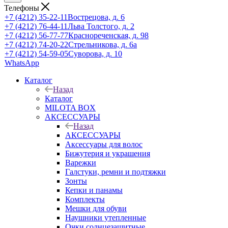
Телефоны
+7 (4212) 35-22-11
Вострецова, д. 6
+7 (4212) 76-44-11
Льва Толстого, д. 2
+7 (4212) 56-77-77
Краснореченская, д. 98
+7 (4212) 74-20-22
Стрельникова, д. 6а
+7 (4212) 54-59-05
Суворова, д. 10
WhatsApp
Каталог
Назад
Каталог
MILOTA BOX
АКСЕССУАРЫ
Назад
АКСЕССУАРЫ
Аксессуары для волос
Бижутерия и украшения
Варежки
Галстуки, ремни и подтяжки
Зонты
Кепки и панамы
Комплекты
Мешки для обуви
Наушники утепленные
Очки солнцезащитные