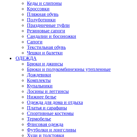
Кеды и слипоны
Кроссовки
Пляжная обувь
Полуботинки
Праздничные туфли
Резиновые сапоги
Сандалии и босоножки
Сапоги
Текстильная обувь
Чешки и балетки
ОДЕЖДА
Брюки и джинсы
Брюки и полукомбинезоны утепленные
Дождевики
Комплекты
Купальники
Лосины и леггинсы
Нижнее белье
Одежда для дома и отдыха
Платья и сарафаны
Спортивные костюмы
Термобелье
Флисовая одежда
Футболки и лонгсливы
Худи и толстовки