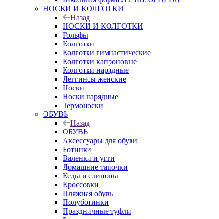
НОСКИ И КОЛГОТКИ
Назад
НОСКИ И КОЛГОТКИ
Гольфы
Колготки
Колготки гимнастические
Колготки капроновые
Колготки нарядные
Леггинсы женские
Носки
Носки нарядные
Термоноски
ОБУВЬ
Назад
ОБУВЬ
Аксессуары для обуви
Ботинки
Валенки и угги
Домашние тапочки
Кеды и слипоны
Кроссовки
Пляжная обувь
Полуботинки
Праздничные туфли