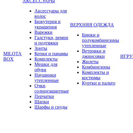
АКСЕССУАРЫ
Аксессуары для
волос
Бижутерия и
ВЕРХНЯЯ ОДЕЖДА
украшения
Варежки
Брюки и
Галстуки, ремни
полукомбинезоны
и подтяжки
утепленные
Зонты
Ветровки и
MILOTA
Кепки и панамы
джинсовки
ИГР
BOX
Комплекты
Жилеты
Мешки для
Комбинезоны
обуви
Комплекты и
Наушники
костюмы
утепленные
Куртки и пальто
Очки
солнцезащитные
Перчатки
Шапки
Шарфы и снуды