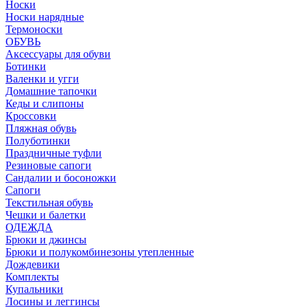
Носки
Носки нарядные
Термоноски
ОБУВЬ
Аксессуары для обуви
Ботинки
Валенки и угги
Домашние тапочки
Кеды и слипоны
Кроссовки
Пляжная обувь
Полуботинки
Праздничные туфли
Резиновые сапоги
Сандалии и босоножки
Сапоги
Текстильная обувь
Чешки и балетки
ОДЕЖДА
Брюки и джинсы
Брюки и полукомбинезоны утепленные
Дождевики
Комплекты
Купальники
Лосины и леггинсы