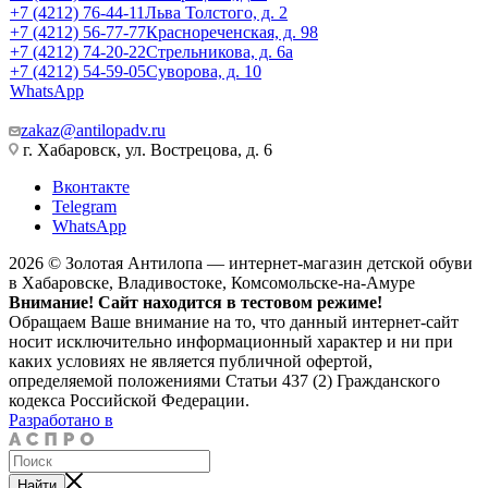
+7 (4212) 76-44-11
Льва Толстого, д. 2
+7 (4212) 56-77-77
Краснореченская, д. 98
+7 (4212) 74-20-22
Стрельникова, д. 6а
+7 (4212) 54-59-05
Суворова, д. 10
WhatsApp
zakaz@antilopadv.ru
г. Хабаровск, ул. Вострецова, д. 6
Вконтакте
Telegram
WhatsApp
2026 © Золотая Антилопа — интернет-магазин детской обуви
в Хабаровске, Владивостоке, Комсомольске-на-Амуре
Внимание! Сайт находится в тестовом режиме!
Обращаем Ваше внимание на то, что данный интернет-сайт
носит исключительно информационный характер и ни при
каких условиях не является публичной офертой,
определяемой положениями Статьи 437 (2) Гражданского
кодекса Российской Федерации.
Разработано в
Найти