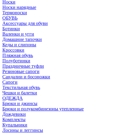
Носки
Носки нарядные
Термоноски
ОБУВЬ
Аксессуары для обуви
Ботинки
Валенки и угги
Домашние тапочки
Кеды и слипоны
Кроссовки
Пляжная обувь
Полуботинки
Праздничные туфли
Резиновые сапоги
Сандалии и босоножки
Сапоги
Текстильная обувь
Чешки и балетки
ОДЕЖДА
Брюки и джинсы
Брюки и полукомбинезоны утепленные
Дождевики
Комплекты
Купальники
Лосины и леггинсы