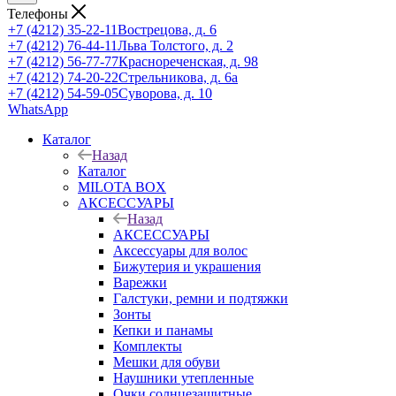
Телефоны
+7 (4212) 35-22-11
Вострецова, д. 6
+7 (4212) 76-44-11
Льва Толстого, д. 2
+7 (4212) 56-77-77
Краснореченская, д. 98
+7 (4212) 74-20-22
Стрельникова, д. 6а
+7 (4212) 54-59-05
Суворова, д. 10
WhatsApp
Каталог
Назад
Каталог
MILOTA BOX
АКСЕССУАРЫ
Назад
АКСЕССУАРЫ
Аксессуары для волос
Бижутерия и украшения
Варежки
Галстуки, ремни и подтяжки
Зонты
Кепки и панамы
Комплекты
Мешки для обуви
Наушники утепленные
Очки солнцезащитные