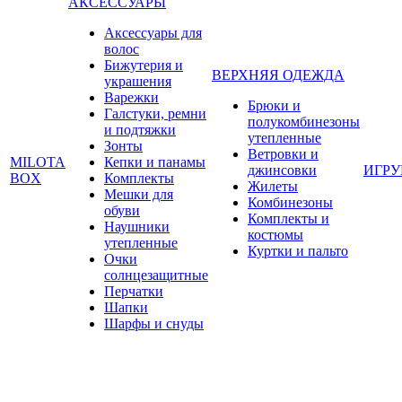
АКСЕССУАРЫ
Аксессуары для
волос
Бижутерия и
ВЕРХНЯЯ ОДЕЖДА
украшения
Варежки
Брюки и
Галстуки, ремни
полукомбинезоны
и подтяжки
утепленные
Зонты
Ветровки и
MILOTA
Кепки и панамы
джинсовки
ИГР
BOX
Комплекты
Жилеты
Мешки для
Комбинезоны
обуви
Комплекты и
Наушники
костюмы
утепленные
Куртки и пальто
Очки
солнцезащитные
Перчатки
Шапки
Шарфы и снуды