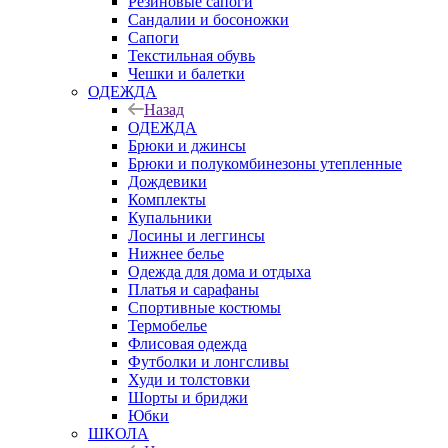
Резиновые сапоги
Сандалии и босоножки
Сапоги
Текстильная обувь
Чешки и балетки
ОДЕЖДА
Назад
ОДЕЖДА
Брюки и джинсы
Брюки и полукомбинезоны утепленные
Дождевики
Комплекты
Купальники
Лосины и леггинсы
Нижнее белье
Одежда для дома и отдыха
Платья и сарафаны
Спортивные костюмы
Термобелье
Флисовая одежда
Футболки и лонгсливы
Худи и толстовки
Шорты и бриджи
Юбки
ШКОЛА