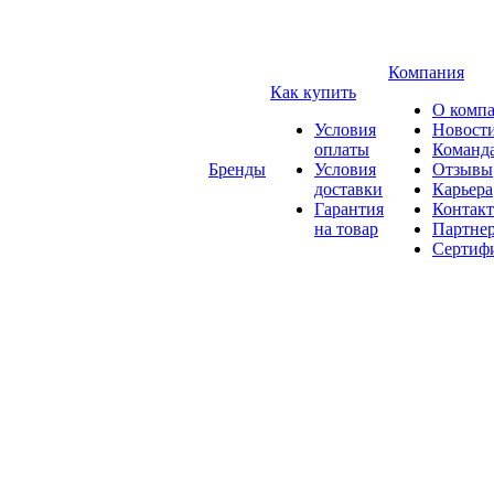
Компания
Как купить
О комп
Условия
Новост
оплаты
Команд
Бренды
Условия
Отзывы
доставки
Карьера
Гарантия
Контак
на товар
Партне
Сертиф