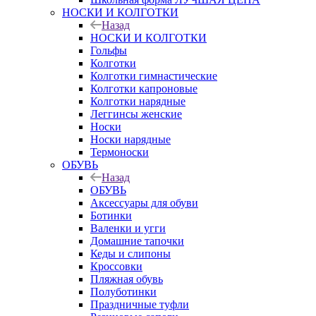
НОСКИ И КОЛГОТКИ
Назад
НОСКИ И КОЛГОТКИ
Гольфы
Колготки
Колготки гимнастические
Колготки капроновые
Колготки нарядные
Леггинсы женские
Носки
Носки нарядные
Термоноски
ОБУВЬ
Назад
ОБУВЬ
Аксессуары для обуви
Ботинки
Валенки и угги
Домашние тапочки
Кеды и слипоны
Кроссовки
Пляжная обувь
Полуботинки
Праздничные туфли