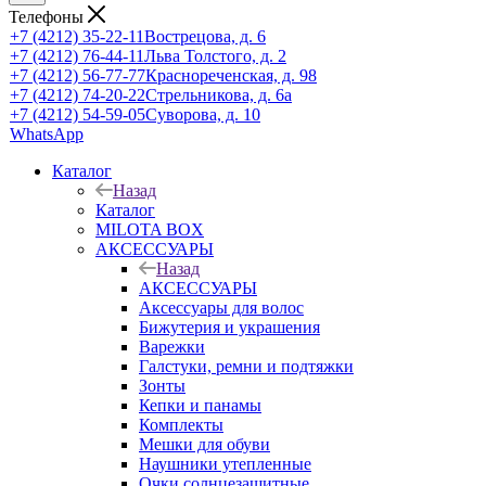
Телефоны
+7 (4212) 35-22-11
Вострецова, д. 6
+7 (4212) 76-44-11
Льва Толстого, д. 2
+7 (4212) 56-77-77
Краснореченская, д. 98
+7 (4212) 74-20-22
Стрельникова, д. 6а
+7 (4212) 54-59-05
Суворова, д. 10
WhatsApp
Каталог
Назад
Каталог
MILOTA BOX
АКСЕССУАРЫ
Назад
АКСЕССУАРЫ
Аксессуары для волос
Бижутерия и украшения
Варежки
Галстуки, ремни и подтяжки
Зонты
Кепки и панамы
Комплекты
Мешки для обуви
Наушники утепленные
Очки солнцезащитные