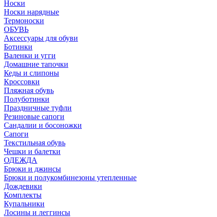
Носки
Носки нарядные
Термоноски
ОБУВЬ
Аксессуары для обуви
Ботинки
Валенки и угги
Домашние тапочки
Кеды и слипоны
Кроссовки
Пляжная обувь
Полуботинки
Праздничные туфли
Резиновые сапоги
Сандалии и босоножки
Сапоги
Текстильная обувь
Чешки и балетки
ОДЕЖДА
Брюки и джинсы
Брюки и полукомбинезоны утепленные
Дождевики
Комплекты
Купальники
Лосины и леггинсы