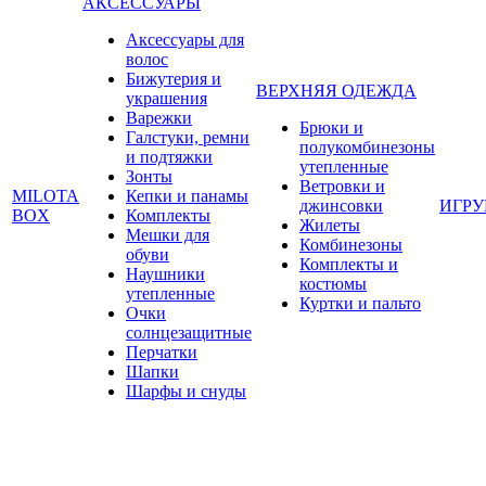
АКСЕССУАРЫ
Аксессуары для
волос
Бижутерия и
ВЕРХНЯЯ ОДЕЖДА
украшения
Варежки
Брюки и
Галстуки, ремни
полукомбинезоны
и подтяжки
утепленные
Зонты
Ветровки и
MILOTA
Кепки и панамы
джинсовки
ИГР
BOX
Комплекты
Жилеты
Мешки для
Комбинезоны
обуви
Комплекты и
Наушники
костюмы
утепленные
Куртки и пальто
Очки
солнцезащитные
Перчатки
Шапки
Шарфы и снуды