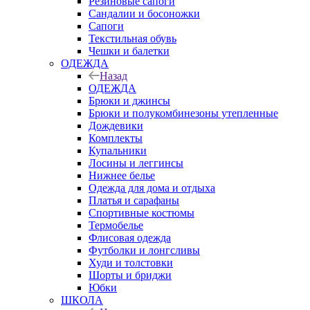
Резиновые сапоги
Сандалии и босоножки
Сапоги
Текстильная обувь
Чешки и балетки
ОДЕЖДА
Назад
ОДЕЖДА
Брюки и джинсы
Брюки и полукомбинезоны утепленные
Дождевики
Комплекты
Купальники
Лосины и леггинсы
Нижнее белье
Одежда для дома и отдыха
Платья и сарафаны
Спортивные костюмы
Термобелье
Флисовая одежда
Футболки и лонгсливы
Худи и толстовки
Шорты и бриджи
Юбки
ШКОЛА