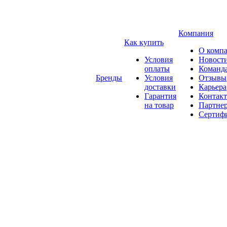
Компания
Как купить
О комп
Условия
Новост
оплаты
Команд
Бренды
Условия
Отзывы
доставки
Карьера
Гарантия
Контак
на товар
Партне
Сертиф