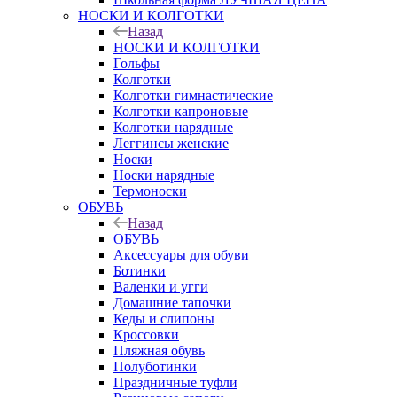
НОСКИ И КОЛГОТКИ
Назад
НОСКИ И КОЛГОТКИ
Гольфы
Колготки
Колготки гимнастические
Колготки капроновые
Колготки нарядные
Леггинсы женские
Носки
Носки нарядные
Термоноски
ОБУВЬ
Назад
ОБУВЬ
Аксессуары для обуви
Ботинки
Валенки и угги
Домашние тапочки
Кеды и слипоны
Кроссовки
Пляжная обувь
Полуботинки
Праздничные туфли