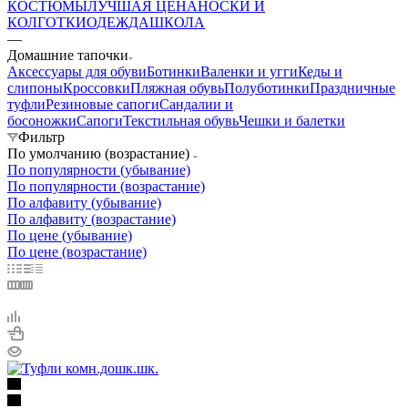
КОСТЮМЫ
ЛУЧШАЯ ЦЕНА
НОСКИ И
КОЛГОТКИ
ОДЕЖДА
ШКОЛА
—
Домашние тапочки
Аксессуары для обуви
Ботинки
Валенки и угги
Кеды и
слипоны
Кроссовки
Пляжная обувь
Полуботинки
Праздничные
туфли
Резиновые сапоги
Сандалии и
босоножки
Сапоги
Текстильная обувь
Чешки и балетки
Фильтр
По умолчанию (возрастание)
По популярности (убывание)
По популярности (возрастание)
По алфавиту (убывание)
По алфавиту (возрастание)
По цене (убывание)
По цене (возрастание)