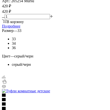
Арт.: 205254 Mursu
420
₽
420 ₽
В корзину
Подробнее
Размер
—
33
33
34
36
Цвет
—
серый/черн
серый/черн