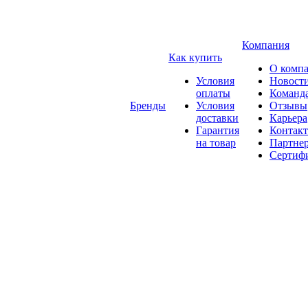
Компания
Как купить
О комп
Условия
Новост
оплаты
Команд
Бренды
Условия
Отзывы
доставки
Карьера
Гарантия
Контак
на товар
Партне
Сертиф