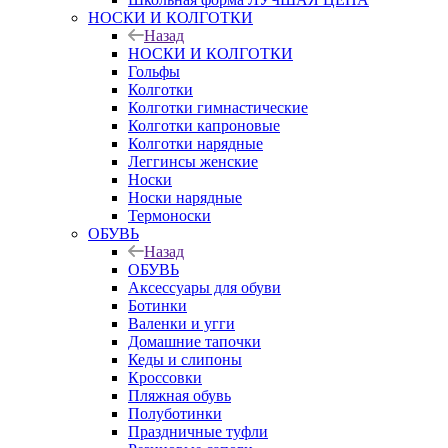
НОСКИ И КОЛГОТКИ
Назад
НОСКИ И КОЛГОТКИ
Гольфы
Колготки
Колготки гимнастические
Колготки капроновые
Колготки нарядные
Леггинсы женские
Носки
Носки нарядные
Термоноски
ОБУВЬ
Назад
ОБУВЬ
Аксессуары для обуви
Ботинки
Валенки и угги
Домашние тапочки
Кеды и слипоны
Кроссовки
Пляжная обувь
Полуботинки
Праздничные туфли