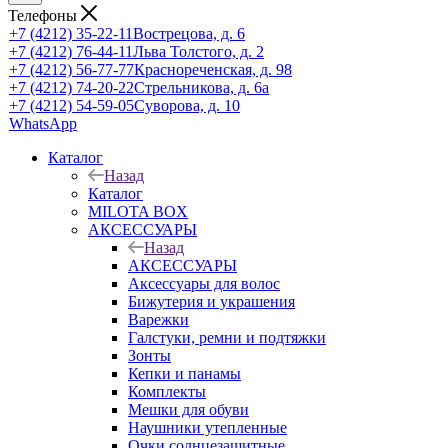
Телефоны
+7 (4212) 35-22-11
Вострецова, д. 6
+7 (4212) 76-44-11
Льва Толстого, д. 2
+7 (4212) 56-77-77
Краснореченская, д. 98
+7 (4212) 74-20-22
Стрельникова, д. 6а
+7 (4212) 54-59-05
Суворова, д. 10
WhatsApp
Каталог
Назад
Каталог
MILOTA BOX
АКСЕССУАРЫ
Назад
АКСЕССУАРЫ
Аксессуары для волос
Бижутерия и украшения
Варежки
Галстуки, ремни и подтяжки
Зонты
Кепки и панамы
Комплекты
Мешки для обуви
Наушники утепленные
Очки солнцезащитные