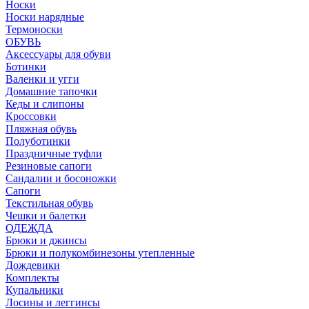
Носки
Носки нарядные
Термоноски
ОБУВЬ
Аксессуары для обуви
Ботинки
Валенки и угги
Домашние тапочки
Кеды и слипоны
Кроссовки
Пляжная обувь
Полуботинки
Праздничные туфли
Резиновые сапоги
Сандалии и босоножки
Сапоги
Текстильная обувь
Чешки и балетки
ОДЕЖДА
Брюки и джинсы
Брюки и полукомбинезоны утепленные
Дождевики
Комплекты
Купальники
Лосины и леггинсы