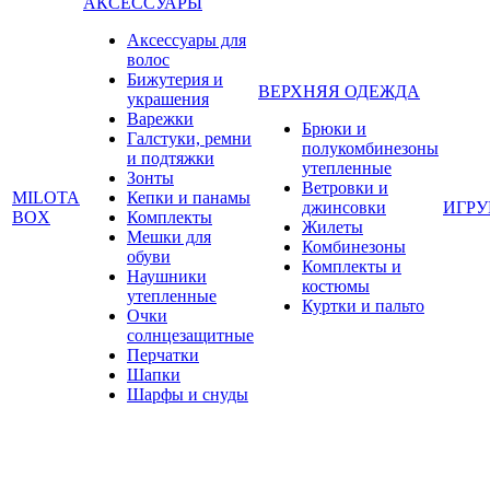
АКСЕССУАРЫ
Аксессуары для
волос
Бижутерия и
ВЕРХНЯЯ ОДЕЖДА
украшения
Варежки
Брюки и
Галстуки, ремни
полукомбинезоны
и подтяжки
утепленные
Зонты
Ветровки и
MILOTA
Кепки и панамы
джинсовки
ИГР
BOX
Комплекты
Жилеты
Мешки для
Комбинезоны
обуви
Комплекты и
Наушники
костюмы
утепленные
Куртки и пальто
Очки
солнцезащитные
Перчатки
Шапки
Шарфы и снуды