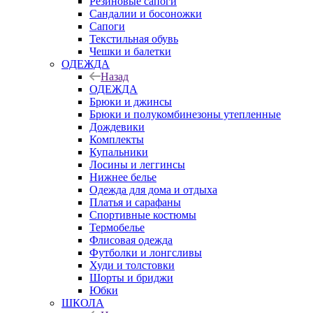
Резиновые сапоги
Сандалии и босоножки
Сапоги
Текстильная обувь
Чешки и балетки
ОДЕЖДА
Назад
ОДЕЖДА
Брюки и джинсы
Брюки и полукомбинезоны утепленные
Дождевики
Комплекты
Купальники
Лосины и леггинсы
Нижнее белье
Одежда для дома и отдыха
Платья и сарафаны
Спортивные костюмы
Термобелье
Флисовая одежда
Футболки и лонгсливы
Худи и толстовки
Шорты и бриджи
Юбки
ШКОЛА