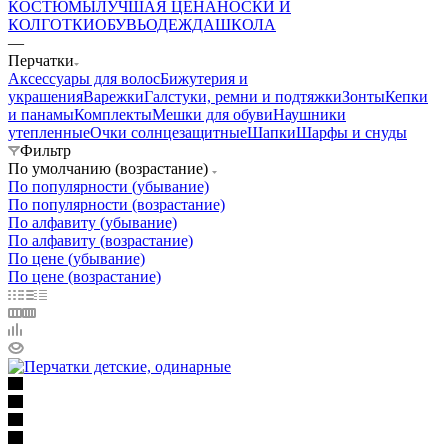
КОСТЮМЫ
ЛУЧШАЯ ЦЕНА
НОСКИ И
КОЛГОТКИ
ОБУВЬ
ОДЕЖДА
ШКОЛА
—
Перчатки
Аксессуары для волос
Бижутерия и
украшения
Варежки
Галстуки, ремни и подтяжки
Зонты
Кепки
и панамы
Комплекты
Мешки для обуви
Наушники
утепленные
Очки солнцезащитные
Шапки
Шарфы и снуды
Фильтр
По умолчанию (возрастание)
По популярности (убывание)
По популярности (возрастание)
По алфавиту (убывание)
По алфавиту (возрастание)
По цене (убывание)
По цене (возрастание)