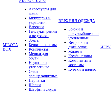
АКСЕССУАРЫ
Аксессуары для
волос
Бижутерия и
ВЕРХНЯЯ ОДЕЖДА
украшения
Варежки
Брюки и
Галстуки, ремни
полукомбинезоны
и подтяжки
утепленные
Зонты
Ветровки и
MILOTA
Кепки и панамы
джинсовки
ИГР
BOX
Комплекты
Жилеты
Мешки для
Комбинезоны
обуви
Комплекты и
Наушники
костюмы
утепленные
Куртки и пальто
Очки
солнцезащитные
Перчатки
Шапки
Шарфы и снуды