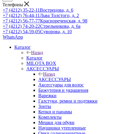
Телефоны
+7 (4212) 35-22-11
Вострецова, д. 6
+7 (4212) 76-44-11
Льва Толстого, д. 2
+7 (4212) 56-77-77
Краснореченская, д. 98
+7 (4212) 74-20-22
Стрельникова, д. 6а
+7 (4212) 54-59-05
Суворова, д. 10
WhatsApp
Каталог
Назад
Каталог
MILOTA BOX
АКСЕССУАРЫ
Назад
АКСЕССУАРЫ
Аксессуары для волос
Бижутерия и украшения
Варежки
Галстуки, ремни и подтяжки
Зонты
Кепки и панамы
Комплекты
Мешки для обуви
Наушники утепленные
Очки солнцезащитные