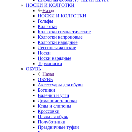
НОСКИ И КОЛГОТКИ
Назад
НОСКИ И КОЛГОТКИ
Гольфы
Колготки
Колготки гимнастические
Колготки капроновые
Колготки нарядные
Леггинсы женские
Носки
Носки нарядные
Термоноски
ОБУВЬ
Назад
ОБУВЬ
Аксессуары для обуви
Ботинки
Валенки и угги
Домашние тапочки
Кеды и слипоны
Кроссовки
Пляжная обувь
Полуботинки
Праздничные туфли