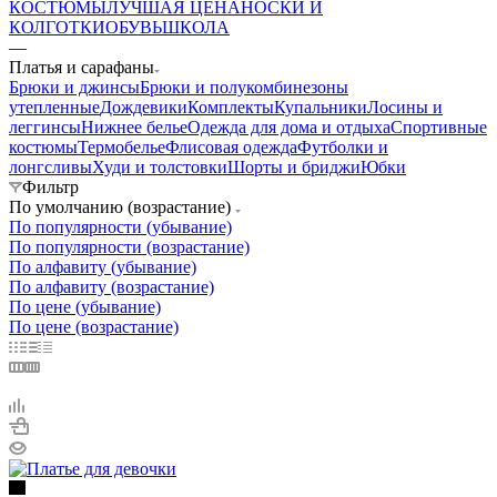
КОСТЮМЫ
ЛУЧШАЯ ЦЕНА
НОСКИ И
КОЛГОТКИ
ОБУВЬ
ШКОЛА
—
Платья и сарафаны
Брюки и джинсы
Брюки и полукомбинезоны
утепленные
Дождевики
Комплекты
Купальники
Лосины и
леггинсы
Нижнее белье
Одежда для дома и отдыха
Спортивные
костюмы
Термобелье
Флисовая одежда
Футболки и
лонгсливы
Худи и толстовки
Шорты и бриджи
Юбки
Фильтр
По умолчанию (возрастание)
По популярности (убывание)
По популярности (возрастание)
По алфавиту (убывание)
По алфавиту (возрастание)
По цене (убывание)
По цене (возрастание)