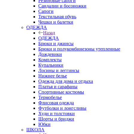
Резиновые сапоги
Сандалии и босоножки
Сапоги
Текстильная обувь
Чешки и балетки
ОДЕЖДА
Назад
ОДЕЖДА
Брюки и джинсы
Брюки и полукомбинезоны утепленные
Дождевики
Комплекты
Купальники
Лосины и леггинсы
Нижнее белье
Одежда для дома и отдыха
Платья и сарафаны
Спортивные костюмы
Термобелье
Флисовая одежда
Футболки и лонгсливы
Худи и толстовки
Шорты и бриджи
Юбки
ШКОЛА