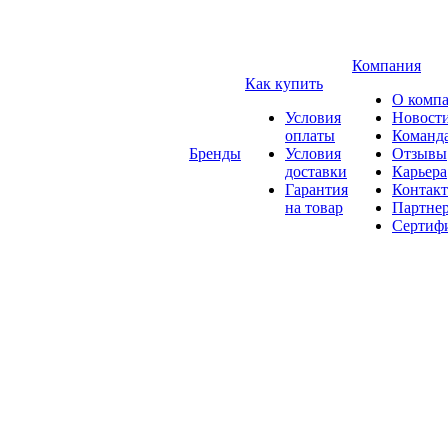
Компания
Как купить
О комп
Условия
Новост
оплаты
Команд
Бренды
Условия
Отзывы
доставки
Карьера
Гарантия
Контак
на товар
Партне
Сертиф