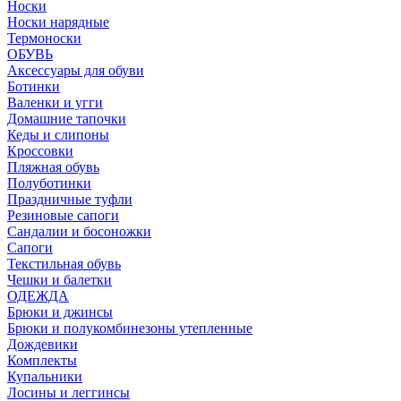
Носки
Носки нарядные
Термоноски
ОБУВЬ
Аксессуары для обуви
Ботинки
Валенки и угги
Домашние тапочки
Кеды и слипоны
Кроссовки
Пляжная обувь
Полуботинки
Праздничные туфли
Резиновые сапоги
Сандалии и босоножки
Сапоги
Текстильная обувь
Чешки и балетки
ОДЕЖДА
Брюки и джинсы
Брюки и полукомбинезоны утепленные
Дождевики
Комплекты
Купальники
Лосины и леггинсы