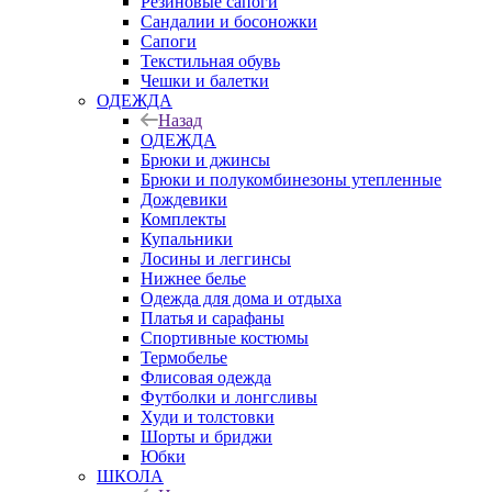
Резиновые сапоги
Сандалии и босоножки
Сапоги
Текстильная обувь
Чешки и балетки
ОДЕЖДА
Назад
ОДЕЖДА
Брюки и джинсы
Брюки и полукомбинезоны утепленные
Дождевики
Комплекты
Купальники
Лосины и леггинсы
Нижнее белье
Одежда для дома и отдыха
Платья и сарафаны
Спортивные костюмы
Термобелье
Флисовая одежда
Футболки и лонгсливы
Худи и толстовки
Шорты и бриджи
Юбки
ШКОЛА