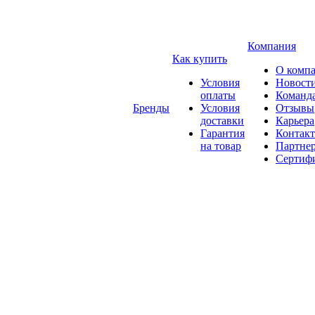
Компания
Как купить
О комп
Условия
Новост
оплаты
Команд
Бренды
Условия
Отзывы
доставки
Карьера
Гарантия
Контак
на товар
Партне
Сертиф