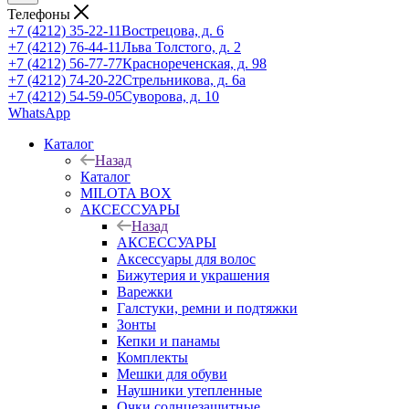
Телефоны
+7 (4212) 35-22-11
Вострецова, д. 6
+7 (4212) 76-44-11
Льва Толстого, д. 2
+7 (4212) 56-77-77
Краснореченская, д. 98
+7 (4212) 74-20-22
Стрельникова, д. 6а
+7 (4212) 54-59-05
Суворова, д. 10
WhatsApp
Каталог
Назад
Каталог
MILOTA BOX
АКСЕССУАРЫ
Назад
АКСЕССУАРЫ
Аксессуары для волос
Бижутерия и украшения
Варежки
Галстуки, ремни и подтяжки
Зонты
Кепки и панамы
Комплекты
Мешки для обуви
Наушники утепленные
Очки солнцезащитные