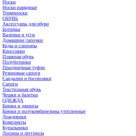
Носки
Носки нарядные
Термоноски
ОБУВЬ
Аксессуары для обуви
Ботинки
Валенки и угги
Домашние тапочки
Кеды и слипоны
Кроссовки
Пляжная обувь
Полуботинки
Праздничные туфли
Резиновые сапоги
Сандалии и босоножки
Сапоги
Текстильная обувь
Чешки и балетки
ОДЕЖДА
Брюки и джинсы
Брюки и полукомбинезоны утепленные
Дождевики
Комплекты
Купальники
Лосины и леггинсы