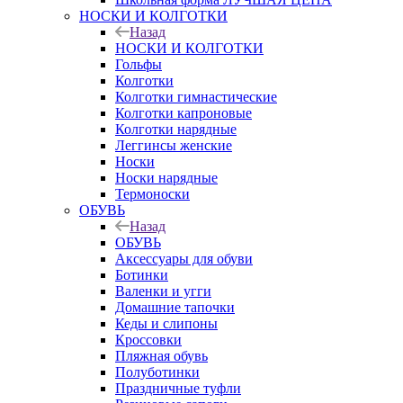
НОСКИ И КОЛГОТКИ
Назад
НОСКИ И КОЛГОТКИ
Гольфы
Колготки
Колготки гимнастические
Колготки капроновые
Колготки нарядные
Леггинсы женские
Носки
Носки нарядные
Термоноски
ОБУВЬ
Назад
ОБУВЬ
Аксессуары для обуви
Ботинки
Валенки и угги
Домашние тапочки
Кеды и слипоны
Кроссовки
Пляжная обувь
Полуботинки
Праздничные туфли