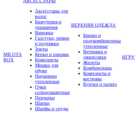
АКСЕССУАРЫ
Аксессуары для
волос
Бижутерия и
ВЕРХНЯЯ ОДЕЖДА
украшения
Варежки
Брюки и
Галстуки, ремни
полукомбинезоны
и подтяжки
утепленные
Зонты
Ветровки и
MILOTA
Кепки и панамы
джинсовки
ИГР
BOX
Комплекты
Жилеты
Мешки для
Комбинезоны
обуви
Комплекты и
Наушники
костюмы
утепленные
Куртки и пальто
Очки
солнцезащитные
Перчатки
Шапки
Шарфы и снуды