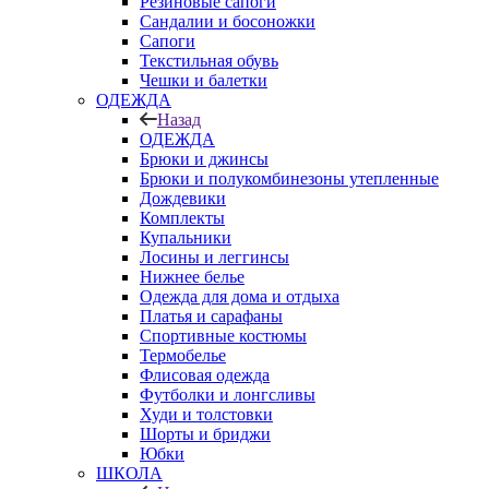
Резиновые сапоги
Сандалии и босоножки
Сапоги
Текстильная обувь
Чешки и балетки
ОДЕЖДА
Назад
ОДЕЖДА
Брюки и джинсы
Брюки и полукомбинезоны утепленные
Дождевики
Комплекты
Купальники
Лосины и леггинсы
Нижнее белье
Одежда для дома и отдыха
Платья и сарафаны
Спортивные костюмы
Термобелье
Флисовая одежда
Футболки и лонгсливы
Худи и толстовки
Шорты и бриджи
Юбки
ШКОЛА