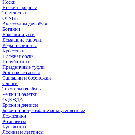
Носки
Носки нарядные
Термоноски
ОБУВЬ
Аксессуары для обуви
Ботинки
Валенки и угги
Домашние тапочки
Кеды и слипоны
Кроссовки
Пляжная обувь
Полуботинки
Праздничные туфли
Резиновые сапоги
Сандалии и босоножки
Сапоги
Текстильная обувь
Чешки и балетки
ОДЕЖДА
Брюки и джинсы
Брюки и полукомбинезоны утепленные
Дождевики
Комплекты
Купальники
Лосины и леггинсы