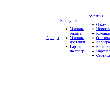
Компания
Как купить
О комп
Условия
Новост
оплаты
Команд
Бренды
Условия
Отзывы
доставки
Карьера
Гарантия
Контак
на товар
Партне
Сертиф