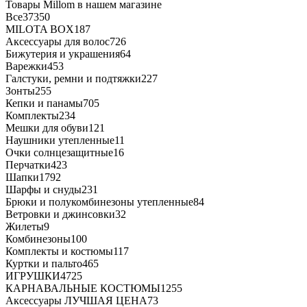
Товары Millom в нашем магазине
Все
37350
MILOTA BOX
187
Аксессуары для волос
726
Бижутерия и украшения
64
Варежки
453
Галстуки, ремни и подтяжки
227
Зонты
255
Кепки и панамы
705
Комплекты
234
Мешки для обуви
121
Наушники утепленные
11
Очки солнцезащитные
16
Перчатки
423
Шапки
1792
Шарфы и снуды
231
Брюки и полукомбинезоны утепленные
84
Ветровки и джинсовки
32
Жилеты
9
Комбинезоны
100
Комплекты и костюмы
117
Куртки и пальто
465
ИГРУШКИ
4725
КАРНАВАЛЬНЫЕ КОСТЮМЫ
1255
Аксессуары ЛУЧШАЯ ЦЕНА
73