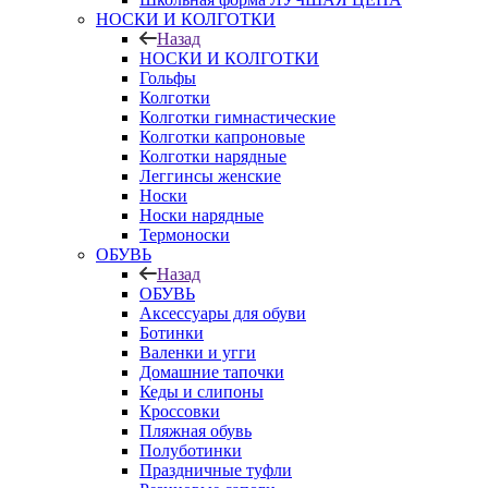
НОСКИ И КОЛГОТКИ
Назад
НОСКИ И КОЛГОТКИ
Гольфы
Колготки
Колготки гимнастические
Колготки капроновые
Колготки нарядные
Леггинсы женские
Носки
Носки нарядные
Термоноски
ОБУВЬ
Назад
ОБУВЬ
Аксессуары для обуви
Ботинки
Валенки и угги
Домашние тапочки
Кеды и слипоны
Кроссовки
Пляжная обувь
Полуботинки
Праздничные туфли