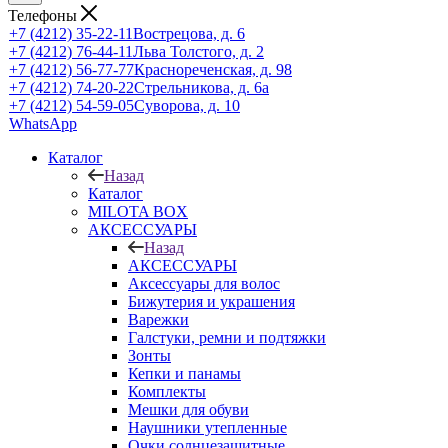
Телефоны
+7 (4212) 35-22-11
Вострецова, д. 6
+7 (4212) 76-44-11
Льва Толстого, д. 2
+7 (4212) 56-77-77
Краснореченская, д. 98
+7 (4212) 74-20-22
Стрельникова, д. 6а
+7 (4212) 54-59-05
Суворова, д. 10
WhatsApp
Каталог
Назад
Каталог
MILOTA BOX
АКСЕССУАРЫ
Назад
АКСЕССУАРЫ
Аксессуары для волос
Бижутерия и украшения
Варежки
Галстуки, ремни и подтяжки
Зонты
Кепки и панамы
Комплекты
Мешки для обуви
Наушники утепленные
Очки солнцезащитные