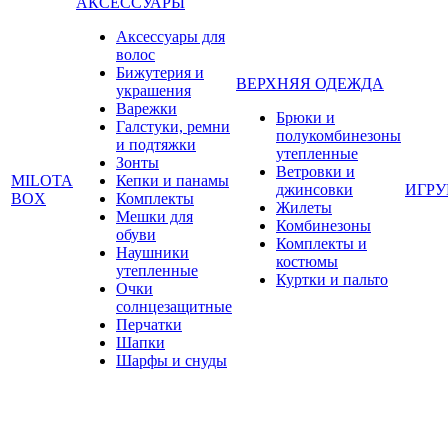
АКСЕССУАРЫ
Аксессуары для
волос
Бижутерия и
ВЕРХНЯЯ ОДЕЖДА
украшения
Варежки
Брюки и
Галстуки, ремни
полукомбинезоны
и подтяжки
утепленные
Зонты
Ветровки и
MILOTA
Кепки и панамы
джинсовки
ИГР
BOX
Комплекты
Жилеты
Мешки для
Комбинезоны
обуви
Комплекты и
Наушники
костюмы
утепленные
Куртки и пальто
Очки
солнцезащитные
Перчатки
Шапки
Шарфы и снуды