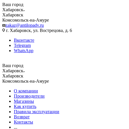
Ваш город
Хабаровск
Хабаровск
Комсомольск-на-Амуре
zakaz@antilopadv.ru
г. Хабаровск, ул. Вострецова, д. 6
Вконтакте
Telegram
WhatsApp
Ваш город
Хабаровск
Хабаровск
Комсомольск-на-Амуре
О компании
Производители
Магазины
Как купить
Правила эксплуатации
Возврат
Контакты
...