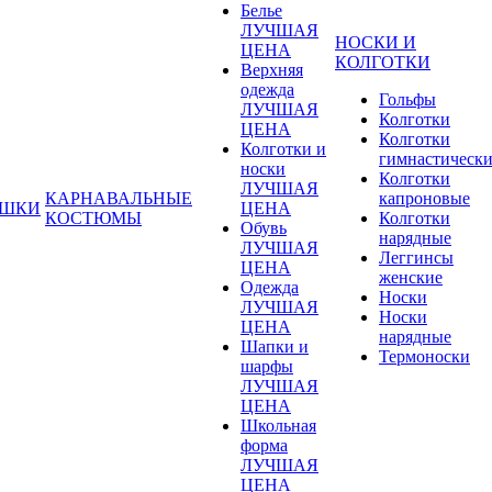
Белье
ЛУЧШАЯ
НОСКИ И
ЦЕНА
КОЛГОТКИ
Верхняя
одежда
Гольфы
ЛУЧШАЯ
Колготки
ЦЕНА
Колготки
Колготки и
гимнастическ
носки
Колготки
ЛУЧШАЯ
КАРНАВАЛЬНЫЕ
капроновые
УШКИ
ЦЕНА
КОСТЮМЫ
Колготки
Обувь
нарядные
ЛУЧШАЯ
Леггинсы
ЦЕНА
женские
Одежда
Носки
ЛУЧШАЯ
Носки
ЦЕНА
нарядные
Шапки и
Термоноски
шарфы
ЛУЧШАЯ
ЦЕНА
Школьная
форма
ЛУЧШАЯ
ЦЕНА