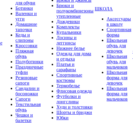
Брюки и джинсы
для обуви
Брюки и
Ботинки
ШКОЛА
полукомбинезоны
Валенки и
утепленные
угги
Аксессуары
Дождевики
Домашние
в школу
Комплекты
тапочки
Спортивная
Купальники
Кеды и
форма
Лосины и
слипоны
Школьная
ие
леггинсы
Кроссовки
обувь для
Нижнее белье
Пляжная
девочек
Одежда для дома
обувь
Школьная
и отдыха
Полуботинки
обувь для
Платья и
Праздничные
мальчиков
сарафаны
туфли
Школьная
Спортивные
Резиновые
форма для
костюмы
сапоги
девочек
Термобелье
Сандалии и
Школьная
Флисовая одежда
босоножки
форма для
Футболки и
Сапоги
мальчиков
лонгсливы
Текстильная
Худи и толстовки
обувь
Шорты и бриджи
Чешки и
Юбки
балетки