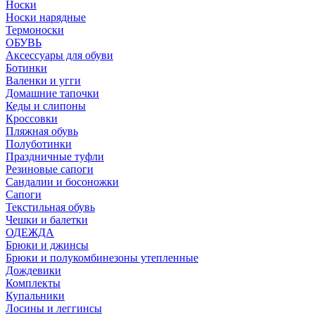
Носки
Носки нарядные
Термоноски
ОБУВЬ
Аксессуары для обуви
Ботинки
Валенки и угги
Домашние тапочки
Кеды и слипоны
Кроссовки
Пляжная обувь
Полуботинки
Праздничные туфли
Резиновые сапоги
Сандалии и босоножки
Сапоги
Текстильная обувь
Чешки и балетки
ОДЕЖДА
Брюки и джинсы
Брюки и полукомбинезоны утепленные
Дождевики
Комплекты
Купальники
Лосины и леггинсы