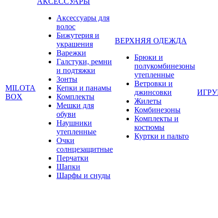
АКСЕССУАРЫ
Аксессуары для
волос
Бижутерия и
ВЕРХНЯЯ ОДЕЖДА
украшения
Варежки
Брюки и
Галстуки, ремни
полукомбинезоны
и подтяжки
утепленные
Зонты
Ветровки и
MILOTA
Кепки и панамы
джинсовки
ИГР
BOX
Комплекты
Жилеты
Мешки для
Комбинезоны
обуви
Комплекты и
Наушники
костюмы
утепленные
Куртки и пальто
Очки
солнцезащитные
Перчатки
Шапки
Шарфы и снуды