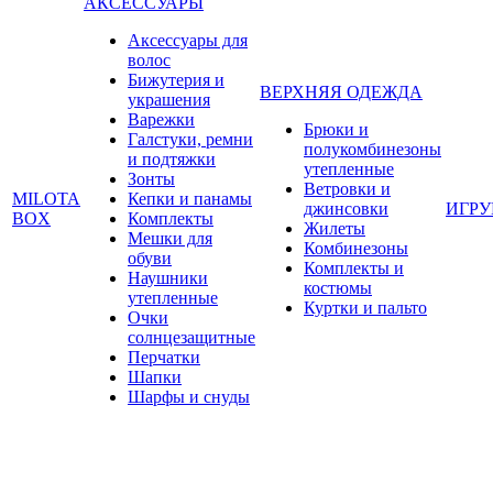
АКСЕССУАРЫ
Аксессуары для
волос
Бижутерия и
ВЕРХНЯЯ ОДЕЖДА
украшения
Варежки
Брюки и
Галстуки, ремни
полукомбинезоны
и подтяжки
утепленные
Зонты
Ветровки и
MILOTA
Кепки и панамы
джинсовки
ИГР
BOX
Комплекты
Жилеты
Мешки для
Комбинезоны
обуви
Комплекты и
Наушники
костюмы
утепленные
Куртки и пальто
Очки
солнцезащитные
Перчатки
Шапки
Шарфы и снуды