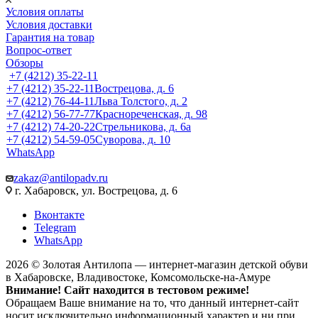
Условия оплаты
Условия доставки
Гарантия на товар
Вопрос-ответ
Обзоры
+7 (4212) 35-22-11
+7 (4212) 35-22-11
Вострецова, д. 6
+7 (4212) 76-44-11
Льва Толстого, д. 2
+7 (4212) 56-77-77
Краснореченская, д. 98
+7 (4212) 74-20-22
Стрельникова, д. 6а
+7 (4212) 54-59-05
Суворова, д. 10
WhatsApp
zakaz@antilopadv.ru
г. Хабаровск, ул. Вострецова, д. 6
Вконтакте
Telegram
WhatsApp
2026 © Золотая Антилопа — интернет-магазин детской обуви
в Хабаровске, Владивостоке, Комсомольске-на-Амуре
Внимание! Сайт находится в тестовом режиме!
Обращаем Ваше внимание на то, что данный интернет-сайт
носит исключительно информационный характер и ни при