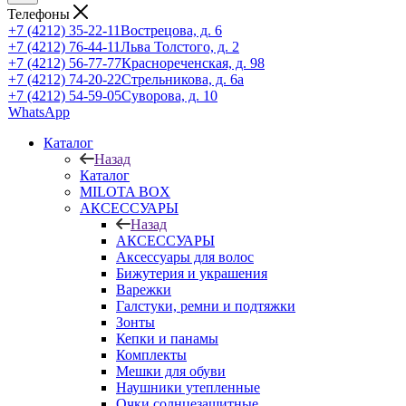
Телефоны
+7 (4212) 35-22-11
Вострецова, д. 6
+7 (4212) 76-44-11
Льва Толстого, д. 2
+7 (4212) 56-77-77
Краснореченская, д. 98
+7 (4212) 74-20-22
Стрельникова, д. 6а
+7 (4212) 54-59-05
Суворова, д. 10
WhatsApp
Каталог
Назад
Каталог
MILOTA BOX
АКСЕССУАРЫ
Назад
АКСЕССУАРЫ
Аксессуары для волос
Бижутерия и украшения
Варежки
Галстуки, ремни и подтяжки
Зонты
Кепки и панамы
Комплекты
Мешки для обуви
Наушники утепленные
Очки солнцезащитные