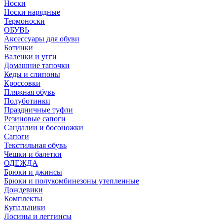
Носки
Носки нарядные
Термоноски
ОБУВЬ
Аксессуары для обуви
Ботинки
Валенки и угги
Домашние тапочки
Кеды и слипоны
Кроссовки
Пляжная обувь
Полуботинки
Праздничные туфли
Резиновые сапоги
Сандалии и босоножки
Сапоги
Текстильная обувь
Чешки и балетки
ОДЕЖДА
Брюки и джинсы
Брюки и полукомбинезоны утепленные
Дождевики
Комплекты
Купальники
Лосины и леггинсы