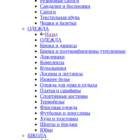
Резиновые сапоги
Сандалии и босоножки
Сапоги
Текстильная обувь
Чешки и балетки
ОДЕЖДА
Назад
ОДЕЖДА
Брюки и джинсы
Брюки и полукомбинезоны утепленные
Дождевики
Комплекты
Купальники
Лосины и леггинсы
Нижнее белье
Одежда для дома и отдыха
Платья и сарафаны
Спортивные костюмы
Термобелье
Флисовая одежда
Футболки и лонгсливы
Худи и толстовки
Шорты и бриджи
Юбки
ШКОЛА