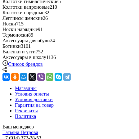
Колготки гимнастические
5
Колготки капроновые
210
Колготки нарядные
32
Леггинсы женские
26
Носки
715
Носки нарядные
91
Термоноски
85
Аксессуары для обуви
24
Ботинки
3101
Валенки и угги
752
Аксессуары в школу
1136
Список брендов
Магазины
Условия оплаты
Условия доставки
Гарантия на товар
Реквизиты
Политика
Ваш менеджер
Татьяна Петрова
+7 (914) 372-28-53