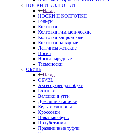
НОСКИ И КОЛГОТКИ
Назад
НОСКИ И КОЛГОТКИ
Гольфы
Колготки
Колготки гимнастические
Колготки капроновые
Колготки нарядные
Леггинсы женские
Носки
Носки нарядные
Термоноски
ОБУВЬ
Назад
ОБУВЬ
Аксессуары для обуви
Ботинки
Валенки и угги
Домашние тапочки
Кеды и слипоны
Кроссовки
Пляжная обувь
Полуботинки
Праздничные туфли