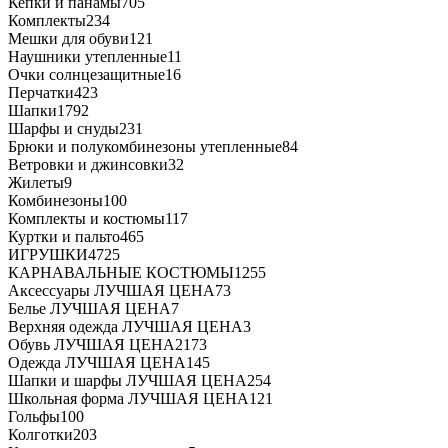
Кепки и панамы
705
Комплекты
234
Мешки для обуви
121
Наушники утепленные
11
Очки солнцезащитные
16
Перчатки
423
Шапки
1792
Шарфы и снуды
231
Брюки и полукомбинезоны утепленные
84
Ветровки и джинсовки
32
Жилеты
9
Комбинезоны
100
Комплекты и костюмы
117
Куртки и пальто
465
ИГРУШКИ
4725
КАРНАВАЛЬНЫЕ КОСТЮМЫ
1255
Аксессуары ЛУЧШАЯ ЦЕНА
73
Белье ЛУЧШАЯ ЦЕНА
7
Верхняя одежда ЛУЧШАЯ ЦЕНА
3
Обувь ЛУЧШАЯ ЦЕНА
2173
Одежда ЛУЧШАЯ ЦЕНА
145
Шапки и шарфы ЛУЧШАЯ ЦЕНА
254
Школьная форма ЛУЧШАЯ ЦЕНА
121
Гольфы
100
Колготки
203