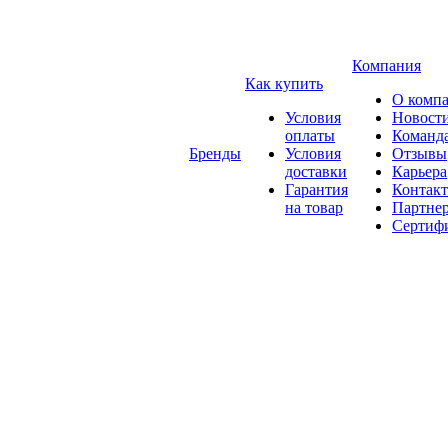
Компания
Как купить
О комп
Условия
Новост
оплаты
Команд
Бренды
Условия
Отзывы
доставки
Карьера
Гарантия
Контак
на товар
Партне
Сертиф