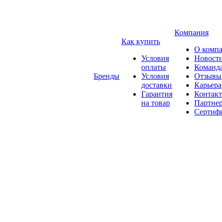
Компания
Как купить
О комп
Условия
Новост
оплаты
Команд
Бренды
Условия
Отзывы
доставки
Карьера
Гарантия
Контак
на товар
Партне
Сертиф