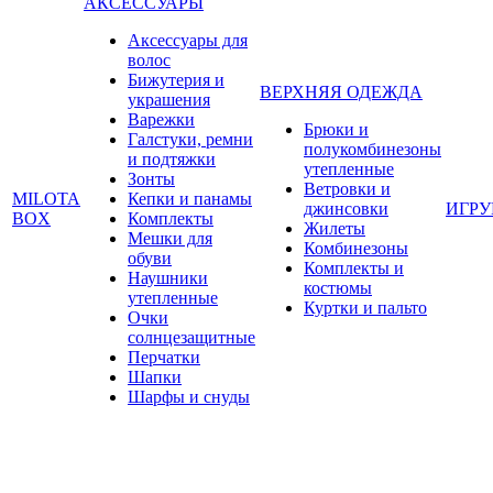
АКСЕССУАРЫ
Аксессуары для
волос
Бижутерия и
ВЕРХНЯЯ ОДЕЖДА
украшения
Варежки
Брюки и
Галстуки, ремни
полукомбинезоны
и подтяжки
утепленные
Зонты
Ветровки и
MILOTA
Кепки и панамы
джинсовки
ИГР
BOX
Комплекты
Жилеты
Мешки для
Комбинезоны
обуви
Комплекты и
Наушники
костюмы
утепленные
Куртки и пальто
Очки
солнцезащитные
Перчатки
Шапки
Шарфы и снуды