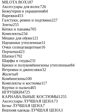
MILOTA BOX
187
Аксессуары для волос
726
Бижутерия и украшения
64
Варежки
453
Галстуки, ремни и подтяжки
227
Зонты
255
Кепки и панамы
705
Комплекты
234
Мешки для обуви
121
Наушники утепленные
11
Очки солнцезащитные
16
Перчатки
423
Шапки
1792
Шарфы и снуды
231
Брюки и полукомбинезоны утепленные
84
Ветровки и джинсовки
32
Жилеты
9
Комбинезоны
100
Комплекты и костюмы
117
Куртки и пальто
465
ИГРУШКИ
4725
КАРНАВАЛЬНЫЕ КОСТЮМЫ
1255
Аксессуары ЛУЧШАЯ ЦЕНА
73
Белье ЛУЧШАЯ ЦЕНА
7
Верхняя одежда ЛУЧШАЯ ЦЕНА
3