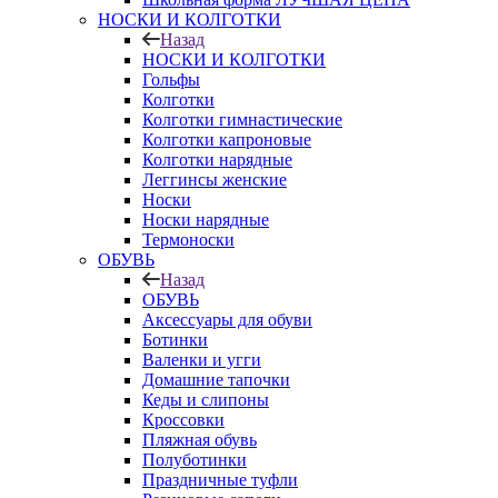
НОСКИ И КОЛГОТКИ
Назад
НОСКИ И КОЛГОТКИ
Гольфы
Колготки
Колготки гимнастические
Колготки капроновые
Колготки нарядные
Леггинсы женские
Носки
Носки нарядные
Термоноски
ОБУВЬ
Назад
ОБУВЬ
Аксессуары для обуви
Ботинки
Валенки и угги
Домашние тапочки
Кеды и слипоны
Кроссовки
Пляжная обувь
Полуботинки
Праздничные туфли