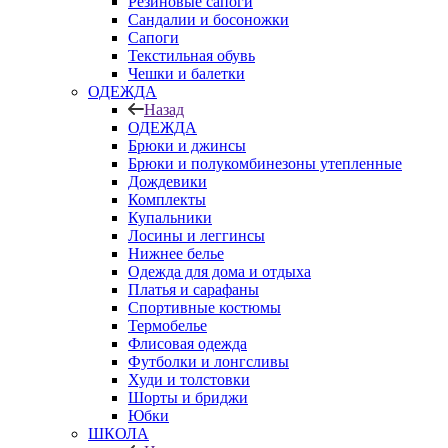
Резиновые сапоги
Сандалии и босоножки
Сапоги
Текстильная обувь
Чешки и балетки
ОДЕЖДА
Назад
ОДЕЖДА
Брюки и джинсы
Брюки и полукомбинезоны утепленные
Дождевики
Комплекты
Купальники
Лосины и леггинсы
Нижнее белье
Одежда для дома и отдыха
Платья и сарафаны
Спортивные костюмы
Термобелье
Флисовая одежда
Футболки и лонгсливы
Худи и толстовки
Шорты и бриджи
Юбки
ШКОЛА