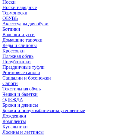
Носки
Носки нарядные
Термоноски
ОБУВЬ
Аксессуары для обуви
Ботинки
Валенки и угги
Домашние тапочки
Кеды и слипоны
Кроссовки
Пляжная обувь
Полуботинки
Праздничные туфли
Резиновые сапоги
Сандалии и босоножки
Сапоги
Текстильная обувь
Чешки и балетки
ОДЕЖДА
Брюки и джинсы
Брюки и полукомбинезоны утепленные
Дождевики
Комплекты
Купальники
Лосины и леггинсы