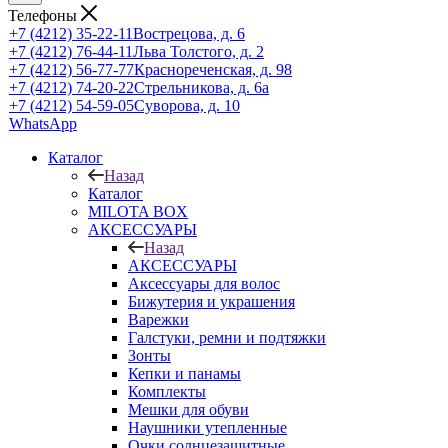
Телефоны
+7 (4212) 35-22-11
Вострецова, д. 6
+7 (4212) 76-44-11
Льва Толстого, д. 2
+7 (4212) 56-77-77
Краснореченская, д. 98
+7 (4212) 74-20-22
Стрельникова, д. 6а
+7 (4212) 54-59-05
Суворова, д. 10
WhatsApp
Каталог
Назад
Каталог
MILOTA BOX
АКСЕССУАРЫ
Назад
АКСЕССУАРЫ
Аксессуары для волос
Бижутерия и украшения
Варежки
Галстуки, ремни и подтяжки
Зонты
Кепки и панамы
Комплекты
Мешки для обуви
Наушники утепленные
Очки солнцезащитные