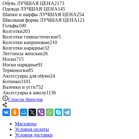
Обувь ЛУЧШАЯ ЦЕНА
2173
Одежда ЛУЧШАЯ ЦЕНА
145
Шапки и шарфы ЛУЧШАЯ ЦЕНА
254
Школьная форма ЛУЧШАЯ ЦЕНА
121
Гольфы
100
Колготки
203
Колготки гимнастические
5
Колготки капроновые
210
Колготки нарядные
32
Леггинсы женские
26
Носки
715
Носки нарядные
91
Термоноски
85
Аксессуары для обуви
24
Ботинки
3101
Валенки и угги
752
Аксессуары в школу
1136
Список брендов
Магазины
Условия оплаты
Условия доставки