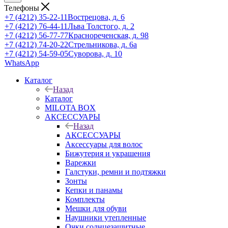
Телефоны
+7 (4212) 35-22-11
Вострецова, д. 6
+7 (4212) 76-44-11
Льва Толстого, д. 2
+7 (4212) 56-77-77
Краснореченская, д. 98
+7 (4212) 74-20-22
Стрельникова, д. 6а
+7 (4212) 54-59-05
Суворова, д. 10
WhatsApp
Каталог
Назад
Каталог
MILOTA BOX
АКСЕССУАРЫ
Назад
АКСЕССУАРЫ
Аксессуары для волос
Бижутерия и украшения
Варежки
Галстуки, ремни и подтяжки
Зонты
Кепки и панамы
Комплекты
Мешки для обуви
Наушники утепленные
Очки солнцезащитные