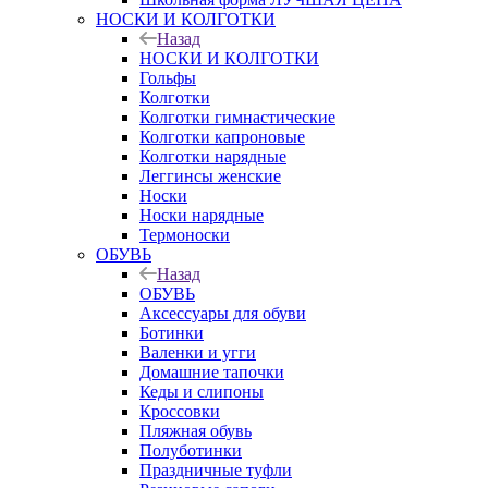
НОСКИ И КОЛГОТКИ
Назад
НОСКИ И КОЛГОТКИ
Гольфы
Колготки
Колготки гимнастические
Колготки капроновые
Колготки нарядные
Леггинсы женские
Носки
Носки нарядные
Термоноски
ОБУВЬ
Назад
ОБУВЬ
Аксессуары для обуви
Ботинки
Валенки и угги
Домашние тапочки
Кеды и слипоны
Кроссовки
Пляжная обувь
Полуботинки
Праздничные туфли