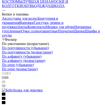
КОСТЮМЫ
ЛУЧШАЯ ЦЕНА
НОСКИ И
КОЛГОТКИ
ОБУВЬ
ОДЕЖДА
ШКОЛА
—
Кепки и панамы
Аксессуары для волос
Бижутерия и
украшения
Варежки
Галстуки, ремни и
подтяжки
Зонты
Комплекты
Мешки для обуви
Наушники
утепленные
Очки солнцезащитные
Перчатки
Шапки
Шарфы и
снуды
Фильтр
По умолчанию (возрастание)
По популярности (убывание)
По популярности (возрастание)
По алфавиту (убывание)
По алфавиту (возрастание)
По цене (убывание)
По цене (возрастание)