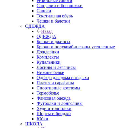
Резиновые сапоги
Сандалии и босоножки
Сапоги
Текстильная обувь
Чешки и балетки
ОДЕЖДА
Назад
ОДЕЖДА
Брюки и джинсы
Брюки и полукомбинезоны утепленные
Дождевики
Комплекты
Купальники
Лосины и леггинсы
Нижнее белье
Одежда для дома и отдыха
Платья и сарафаны
Спортивные костюмы
Термобелье
Флисовая одежда
Футболки и лонгсливы
Худи и толстовки
Шорты и бриджи
Юбки
ШКОЛА