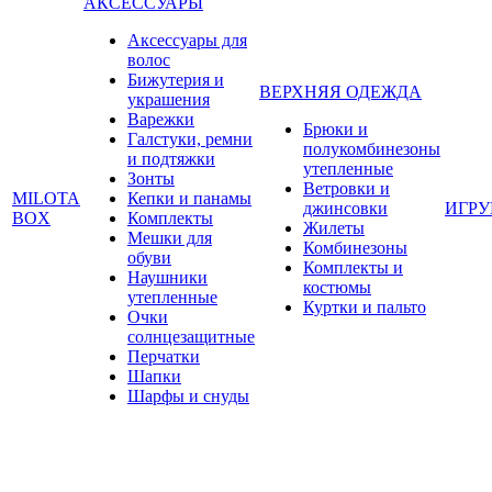
АКСЕССУАРЫ
Аксессуары для
волос
Бижутерия и
ВЕРХНЯЯ ОДЕЖДА
украшения
Варежки
Брюки и
Галстуки, ремни
полукомбинезоны
и подтяжки
утепленные
Зонты
Ветровки и
MILOTA
Кепки и панамы
джинсовки
ИГР
BOX
Комплекты
Жилеты
Мешки для
Комбинезоны
обуви
Комплекты и
Наушники
костюмы
утепленные
Куртки и пальто
Очки
солнцезащитные
Перчатки
Шапки
Шарфы и снуды