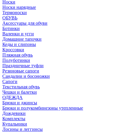
Носки
Носки нарядные
Термоноски
ОБУВЬ
Аксессуары для обуви
Ботинки
Валенки и угги
Домашние тапочки
Кеды и слипоны
Кроссовки
Пляжная обувь
Полуботинки
Праздничные туфли
Резиновые сапоги
Сандалии и босоножки
Сапоги
Текстильная обувь
Чешки и балетки
ОДЕЖДА
Брюки и джинсы
Брюки и полукомбинезоны утепленные
Дождевики
Комплекты
Купальники
Лосины и леггинсы