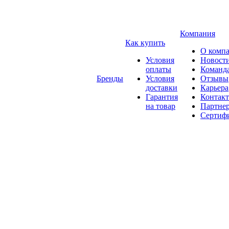
Компания
Как купить
О комп
Условия
Новост
оплаты
Команд
Бренды
Условия
Отзывы
доставки
Карьера
Гарантия
Контак
на товар
Партне
Сертиф