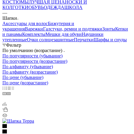
КОСТЮМЫ
ЛУЧШАЯ ЦЕНА
НОСКИ И
КОЛГОТКИ
ОБУВЬ
ОДЕЖДА
ШКОЛА
—
Шапки
Аксессуары для волос
Бижутерия и
украшения
Варежки
Галстуки, ремни и подтяжки
Зонты
Кепки
и панамы
Комплекты
Мешки для обуви
Наушники
утепленные
Очки солнцезащитные
Перчатки
Шарфы и снуды
Фильтр
По умолчанию (возрастание)
По популярности (убывание)
По популярности (возрастание)
По алфавиту (убывание)
По алфавиту (возрастание)
По цене (убывание)
По цене (возрастание)