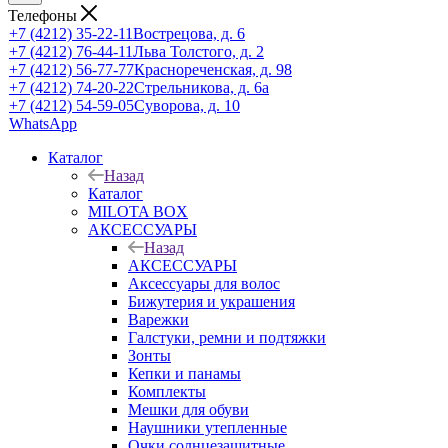
Телефоны
+7 (4212) 35-22-11
Вострецова, д. 6
+7 (4212) 76-44-11
Льва Толстого, д. 2
+7 (4212) 56-77-77
Краснореченская, д. 98
+7 (4212) 74-20-22
Стрельникова, д. 6а
+7 (4212) 54-59-05
Суворова, д. 10
WhatsApp
Каталог
Назад
Каталог
MILOTA BOX
АКСЕССУАРЫ
Назад
АКСЕССУАРЫ
Аксессуары для волос
Бижутерия и украшения
Варежки
Галстуки, ремни и подтяжки
Зонты
Кепки и панамы
Комплекты
Мешки для обуви
Наушники утепленные
Очки солнцезащитные