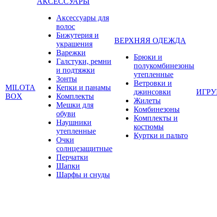
АКСЕССУАРЫ
Аксессуары для
волос
Бижутерия и
ВЕРХНЯЯ ОДЕЖДА
украшения
Варежки
Брюки и
Галстуки, ремни
полукомбинезоны
и подтяжки
утепленные
Зонты
Ветровки и
MILOTA
Кепки и панамы
джинсовки
ИГР
BOX
Комплекты
Жилеты
Мешки для
Комбинезоны
обуви
Комплекты и
Наушники
костюмы
утепленные
Куртки и пальто
Очки
солнцезащитные
Перчатки
Шапки
Шарфы и снуды