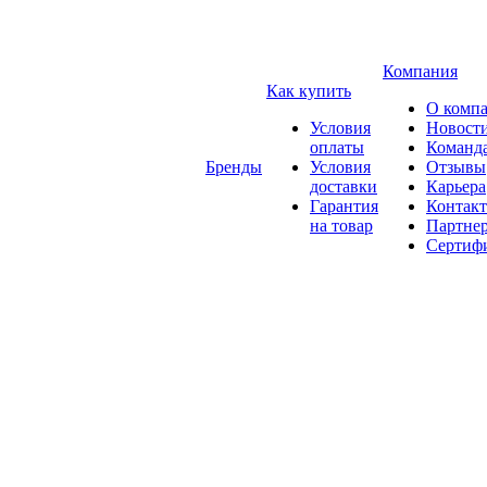
Компания
Как купить
О комп
Условия
Новост
оплаты
Команд
Бренды
Условия
Отзывы
доставки
Карьера
Гарантия
Контак
на товар
Партне
Сертиф