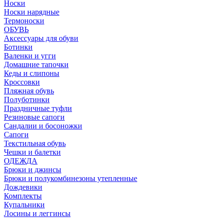
Носки
Носки нарядные
Термоноски
ОБУВЬ
Аксессуары для обуви
Ботинки
Валенки и угги
Домашние тапочки
Кеды и слипоны
Кроссовки
Пляжная обувь
Полуботинки
Праздничные туфли
Резиновые сапоги
Сандалии и босоножки
Сапоги
Текстильная обувь
Чешки и балетки
ОДЕЖДА
Брюки и джинсы
Брюки и полукомбинезоны утепленные
Дождевики
Комплекты
Купальники
Лосины и леггинсы