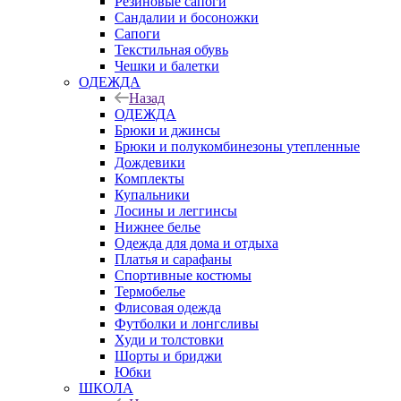
Резиновые сапоги
Сандалии и босоножки
Сапоги
Текстильная обувь
Чешки и балетки
ОДЕЖДА
Назад
ОДЕЖДА
Брюки и джинсы
Брюки и полукомбинезоны утепленные
Дождевики
Комплекты
Купальники
Лосины и леггинсы
Нижнее белье
Одежда для дома и отдыха
Платья и сарафаны
Спортивные костюмы
Термобелье
Флисовая одежда
Футболки и лонгсливы
Худи и толстовки
Шорты и бриджи
Юбки
ШКОЛА