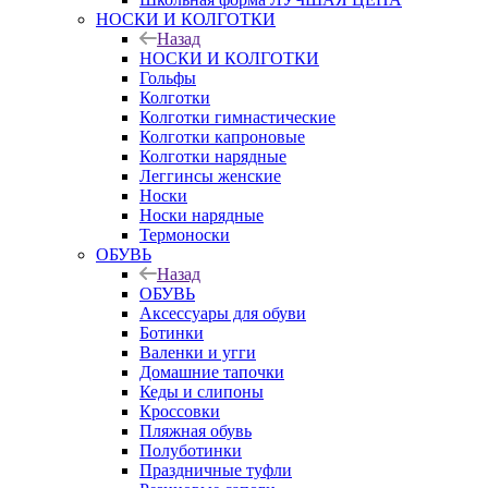
НОСКИ И КОЛГОТКИ
Назад
НОСКИ И КОЛГОТКИ
Гольфы
Колготки
Колготки гимнастические
Колготки капроновые
Колготки нарядные
Леггинсы женские
Носки
Носки нарядные
Термоноски
ОБУВЬ
Назад
ОБУВЬ
Аксессуары для обуви
Ботинки
Валенки и угги
Домашние тапочки
Кеды и слипоны
Кроссовки
Пляжная обувь
Полуботинки
Праздничные туфли