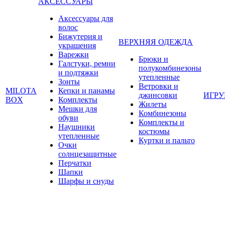
АКСЕССУАРЫ
Аксессуары для
волос
Бижутерия и
ВЕРХНЯЯ ОДЕЖДА
украшения
Варежки
Брюки и
Галстуки, ремни
полукомбинезоны
и подтяжки
утепленные
Зонты
Ветровки и
MILOTA
Кепки и панамы
джинсовки
ИГР
BOX
Комплекты
Жилеты
Мешки для
Комбинезоны
обуви
Комплекты и
Наушники
костюмы
утепленные
Куртки и пальто
Очки
солнцезащитные
Перчатки
Шапки
Шарфы и снуды