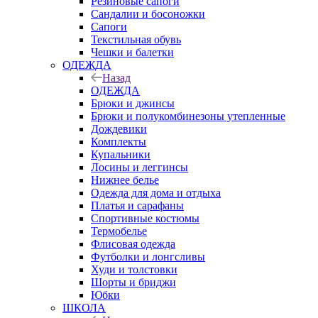
Резиновые сапоги
Сандалии и босоножки
Сапоги
Текстильная обувь
Чешки и балетки
ОДЕЖДА
Назад
ОДЕЖДА
Брюки и джинсы
Брюки и полукомбинезоны утепленные
Дождевики
Комплекты
Купальники
Лосины и леггинсы
Нижнее белье
Одежда для дома и отдыха
Платья и сарафаны
Спортивные костюмы
Термобелье
Флисовая одежда
Футболки и лонгсливы
Худи и толстовки
Шорты и бриджи
Юбки
ШКОЛА