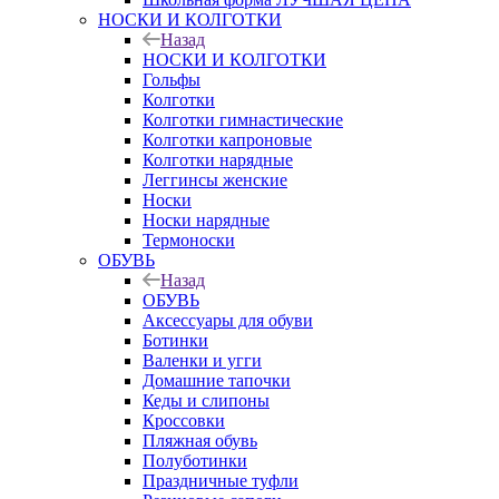
НОСКИ И КОЛГОТКИ
Назад
НОСКИ И КОЛГОТКИ
Гольфы
Колготки
Колготки гимнастические
Колготки капроновые
Колготки нарядные
Леггинсы женские
Носки
Носки нарядные
Термоноски
ОБУВЬ
Назад
ОБУВЬ
Аксессуары для обуви
Ботинки
Валенки и угги
Домашние тапочки
Кеды и слипоны
Кроссовки
Пляжная обувь
Полуботинки
Праздничные туфли