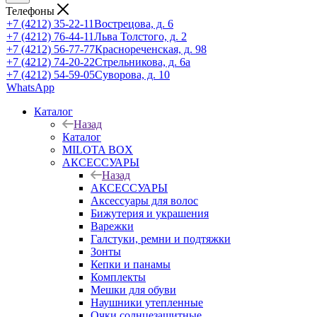
Телефоны
+7 (4212) 35-22-11
Вострецова, д. 6
+7 (4212) 76-44-11
Льва Толстого, д. 2
+7 (4212) 56-77-77
Краснореченская, д. 98
+7 (4212) 74-20-22
Стрельникова, д. 6а
+7 (4212) 54-59-05
Суворова, д. 10
WhatsApp
Каталог
Назад
Каталог
MILOTA BOX
АКСЕССУАРЫ
Назад
АКСЕССУАРЫ
Аксессуары для волос
Бижутерия и украшения
Варежки
Галстуки, ремни и подтяжки
Зонты
Кепки и панамы
Комплекты
Мешки для обуви
Наушники утепленные
Очки солнцезащитные