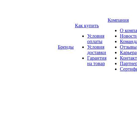
Компания
Как купить
О комп
Условия
Новост
оплаты
Команд
Бренды
Условия
Отзывы
доставки
Карьера
Гарантия
Контак
на товар
Партне
Сертиф