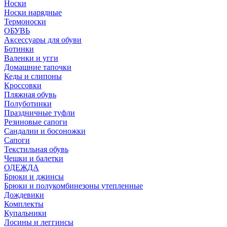
Носки
Носки нарядные
Термоноски
ОБУВЬ
Аксессуары для обуви
Ботинки
Валенки и угги
Домашние тапочки
Кеды и слипоны
Кроссовки
Пляжная обувь
Полуботинки
Праздничные туфли
Резиновые сапоги
Сандалии и босоножки
Сапоги
Текстильная обувь
Чешки и балетки
ОДЕЖДА
Брюки и джинсы
Брюки и полукомбинезоны утепленные
Дождевики
Комплекты
Купальники
Лосины и леггинсы