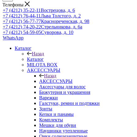
Телефоны
+7 (4212) 35-22-11
Вострецова, д. 6
+7 (4212) 76-44-11
Льва Толстого, д. 2
+7 (4212) 56-77-77
Краснореченская, д. 98
+7 (4212) 74-20-22
Стрельникова, д. 6а
+7 (4212) 54-59-05
Суворова, д. 10
WhatsApp
Каталог
Назад
Каталог
MILOTA BOX
АКСЕССУАРЫ
Назад
АКСЕССУАРЫ
Аксессуары для волос
Бижутерия и украшения
Варежки
Галстуки, ремни и подтяжки
Зонты
Кепки и панамы
Комплекты
Мешки для обуви
Наушники утепленные
Очки солнцезащитные