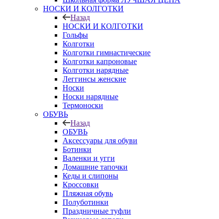
НОСКИ И КОЛГОТКИ
Назад
НОСКИ И КОЛГОТКИ
Гольфы
Колготки
Колготки гимнастические
Колготки капроновые
Колготки нарядные
Леггинсы женские
Носки
Носки нарядные
Термоноски
ОБУВЬ
Назад
ОБУВЬ
Аксессуары для обуви
Ботинки
Валенки и угги
Домашние тапочки
Кеды и слипоны
Кроссовки
Пляжная обувь
Полуботинки
Праздничные туфли