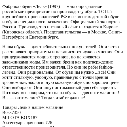
Фабрика обуви «Лель» (1997) — многопрофильное
российское предприятие по производству обуви. ТОП-5
крупнейших производителей РФ в сегментах детской обуви
и обуви специального назначения. Официальный экспортер
России. Производство и главный офис находится в Кирове
(Кировская область). Представительства — в Москве, Санкт-
Петербурге и Екатеринбурге.
Наша обувь — для требовательных покупателей. Они четко
расставляют приоритеты и не зависят от чужого мнения. Они
придерживаются модных трендов, но не являются
заложниками моды. Им важен бренд как подтверждение
ответственности производителя. Но они не рабы fashion-
легенд. Они рациональны. От обуви им нужно ...всё! Они
хотят стильную, удобную, правильную с точки зрения
эргономики, экологичную кожаную обувь по хорошей цене.
Они выбирают. Они ищут оптимальный для себя вариант.
Поэтому мы говорим, что наша обувь — для оптималистов!
Вы — оптималист? Тогда читайте дальше!
Товары Лель в нашем магазине
Все
37350
MILOTA BOX
187
Аксессуары для волос
726