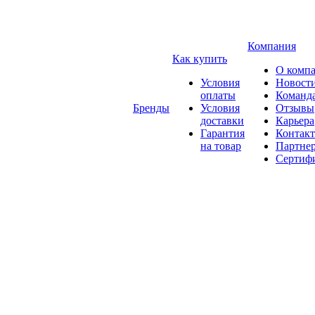
Компания
Как купить
О комп
Условия
Новост
оплаты
Команд
Бренды
Условия
Отзывы
доставки
Карьера
Гарантия
Контак
на товар
Партне
Сертиф