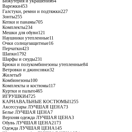
Бижутерия и украшения
64
Варежки
453
Галстуки, ремни и подтяжки
227
Зонты
255
Кепки и панамы
705
Комплекты
234
Мешки для обуви
121
Наушники утепленные
11
Очки солнцезащитные
16
Перчатки
423
Шапки
1792
Шарфы и снуды
231
Брюки и полукомбинезоны утепленные
84
Ветровки и джинсовки
32
Жилеты
9
Комбинезоны
100
Комплекты и костюмы
117
Куртки и пальто
465
ИГРУШКИ
4725
КАРНАВАЛЬНЫЕ КОСТЮМЫ
1255
Аксессуары ЛУЧШАЯ ЦЕНА
73
Белье ЛУЧШАЯ ЦЕНА
7
Верхняя одежда ЛУЧШАЯ ЦЕНА
3
Обувь ЛУЧШАЯ ЦЕНА
2173
Одежда ЛУЧШАЯ ЦЕНА
145