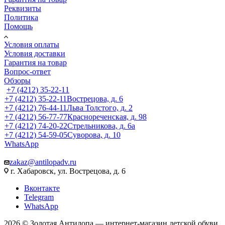
Реквизиты
Политика
Помощь
Условия оплаты
Условия доставки
Гарантия на товар
Вопрос-ответ
Обзоры
+7 (4212) 35-22-11
+7 (4212) 35-22-11
Вострецова, д. 6
+7 (4212) 76-44-11
Льва Толстого, д. 2
+7 (4212) 56-77-77
Краснореченская, д. 98
+7 (4212) 74-20-22
Стрельникова, д. 6а
+7 (4212) 54-59-05
Суворова, д. 10
WhatsApp
zakaz@antilopadv.ru
г. Хабаровск, ул. Вострецова, д. 6
Вконтакте
Telegram
WhatsApp
2026 © Золотая Антилопа — интернет-магазин детской обуви