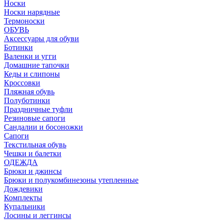
Носки
Носки нарядные
Термоноски
ОБУВЬ
Аксессуары для обуви
Ботинки
Валенки и угги
Домашние тапочки
Кеды и слипоны
Кроссовки
Пляжная обувь
Полуботинки
Праздничные туфли
Резиновые сапоги
Сандалии и босоножки
Сапоги
Текстильная обувь
Чешки и балетки
ОДЕЖДА
Брюки и джинсы
Брюки и полукомбинезоны утепленные
Дождевики
Комплекты
Купальники
Лосины и леггинсы