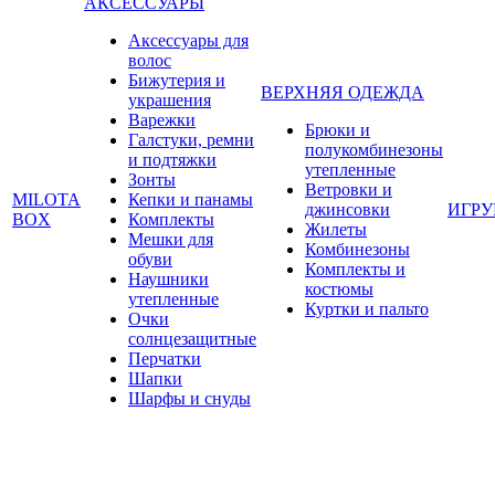
АКСЕССУАРЫ
Аксессуары для
волос
Бижутерия и
ВЕРХНЯЯ ОДЕЖДА
украшения
Варежки
Брюки и
Галстуки, ремни
полукомбинезоны
и подтяжки
утепленные
Зонты
Ветровки и
MILOTA
Кепки и панамы
джинсовки
ИГР
BOX
Комплекты
Жилеты
Мешки для
Комбинезоны
обуви
Комплекты и
Наушники
костюмы
утепленные
Куртки и пальто
Очки
солнцезащитные
Перчатки
Шапки
Шарфы и снуды