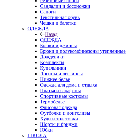
Резиновые сапоги
Сандалии и босоножки
Сапоги
Текстильная обувь
Чешки и балетки
ОДЕЖДА
Назад
ОДЕЖДА
Брюки и джинсы
Брюки и полукомбинезоны утепленные
Дождевики
Комплекты
Купальники
Лосины и леггинсы
Нижнее белье
Одежда для дома и отдыха
Платья и сарафаны
Спортивные костюмы
Термобелье
Флисовая одежда
Футболки и лонгсливы
Худи и толстовки
Шорты и бриджи
Юбки
ШКОЛА