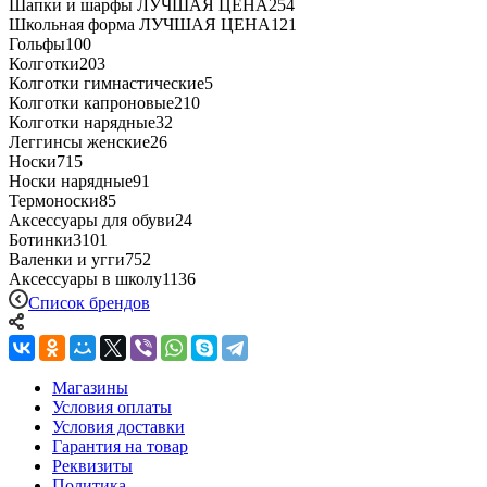
Шапки и шарфы ЛУЧШАЯ ЦЕНА
254
Школьная форма ЛУЧШАЯ ЦЕНА
121
Гольфы
100
Колготки
203
Колготки гимнастические
5
Колготки капроновые
210
Колготки нарядные
32
Леггинсы женские
26
Носки
715
Носки нарядные
91
Термоноски
85
Аксессуары для обуви
24
Ботинки
3101
Валенки и угги
752
Аксессуары в школу
1136
Список брендов
Магазины
Условия оплаты
Условия доставки
Гарантия на товар
Реквизиты
Политика