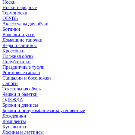
Носки
Носки нарядные
Термоноски
ОБУВЬ
Аксессуары для обуви
Ботинки
Валенки и угги
Домашние тапочки
Кеды и слипоны
Кроссовки
Пляжная обувь
Полуботинки
Праздничные туфли
Резиновые сапоги
Сандалии и босоножки
Сапоги
Текстильная обувь
Чешки и балетки
ОДЕЖДА
Брюки и джинсы
Брюки и полукомбинезоны утепленные
Дождевики
Комплекты
Купальники
Лосины и леггинсы