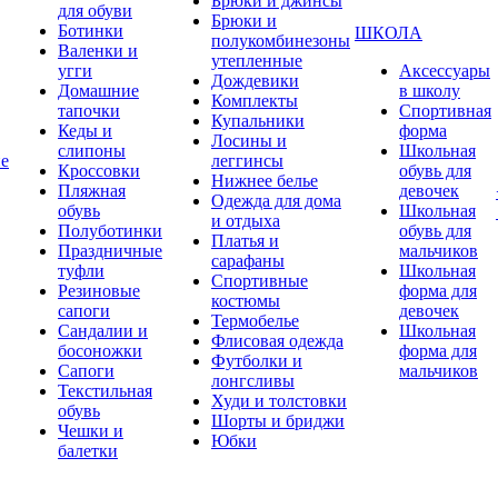
Брюки и джинсы
для обуви
Брюки и
Ботинки
ШКОЛА
полукомбинезоны
Валенки и
утепленные
угги
Аксессуары
Дождевики
Домашние
в школу
Комплекты
тапочки
Спортивная
Купальники
Кеды и
форма
Лосины и
слипоны
Школьная
ие
леггинсы
Кроссовки
обувь для
Нижнее белье
Пляжная
девочек
Одежда для дома
обувь
Школьная
и отдыха
Полуботинки
обувь для
Платья и
Праздничные
мальчиков
сарафаны
туфли
Школьная
Спортивные
Резиновые
форма для
костюмы
сапоги
девочек
Термобелье
Сандалии и
Школьная
Флисовая одежда
босоножки
форма для
Футболки и
Сапоги
мальчиков
лонгсливы
Текстильная
Худи и толстовки
обувь
Шорты и бриджи
Чешки и
Юбки
балетки