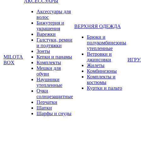
АКСЕССУАРЫ
Аксессуары для
волос
Бижутерия и
ВЕРХНЯЯ ОДЕЖДА
украшения
Варежки
Брюки и
Галстуки, ремни
полукомбинезоны
и подтяжки
утепленные
Зонты
Ветровки и
MILOTA
Кепки и панамы
джинсовки
ИГР
BOX
Комплекты
Жилеты
Мешки для
Комбинезоны
обуви
Комплекты и
Наушники
костюмы
утепленные
Куртки и пальто
Очки
солнцезащитные
Перчатки
Шапки
Шарфы и снуды