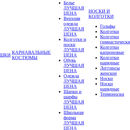
Белье
ЛУЧШАЯ
НОСКИ И
ЦЕНА
КОЛГОТКИ
Верхняя
одежда
Гольфы
ЛУЧШАЯ
Колготки
ЦЕНА
Колготки
Колготки и
гимнастическ
носки
Колготки
ЛУЧШАЯ
КАРНАВАЛЬНЫЕ
капроновые
УШКИ
ЦЕНА
КОСТЮМЫ
Колготки
Обувь
нарядные
ЛУЧШАЯ
Леггинсы
ЦЕНА
женские
Одежда
Носки
ЛУЧШАЯ
Носки
ЦЕНА
нарядные
Шапки и
Термоноски
шарфы
ЛУЧШАЯ
ЦЕНА
Школьная
форма
ЛУЧШАЯ
ЦЕНА