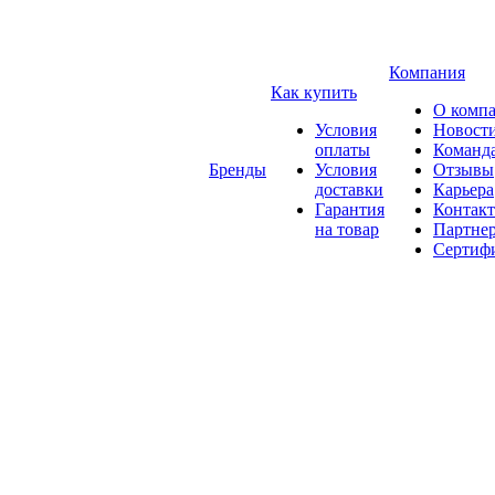
Компания
Как купить
О комп
Условия
Новост
оплаты
Команд
Бренды
Условия
Отзывы
доставки
Карьера
Гарантия
Контак
на товар
Партне
Сертиф