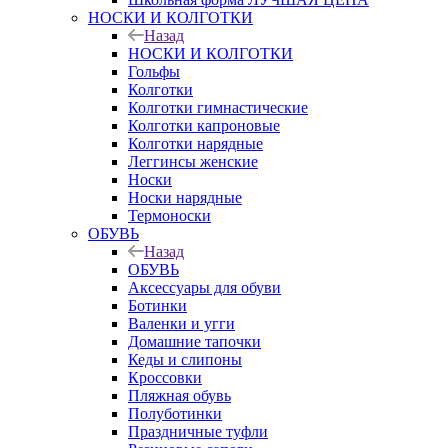
НОСКИ И КОЛГОТКИ
Назад
НОСКИ И КОЛГОТКИ
Гольфы
Колготки
Колготки гимнастические
Колготки капроновые
Колготки нарядные
Леггинсы женские
Носки
Носки нарядные
Термоноски
ОБУВЬ
Назад
ОБУВЬ
Аксессуары для обуви
Ботинки
Валенки и угги
Домашние тапочки
Кеды и слипоны
Кроссовки
Пляжная обувь
Полуботинки
Праздничные туфли