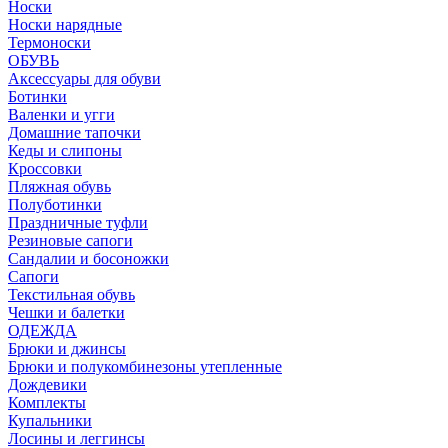
Носки
Носки нарядные
Термоноски
ОБУВЬ
Аксессуары для обуви
Ботинки
Валенки и угги
Домашние тапочки
Кеды и слипоны
Кроссовки
Пляжная обувь
Полуботинки
Праздничные туфли
Резиновые сапоги
Сандалии и босоножки
Сапоги
Текстильная обувь
Чешки и балетки
ОДЕЖДА
Брюки и джинсы
Брюки и полукомбинезоны утепленные
Дождевики
Комплекты
Купальники
Лосины и леггинсы