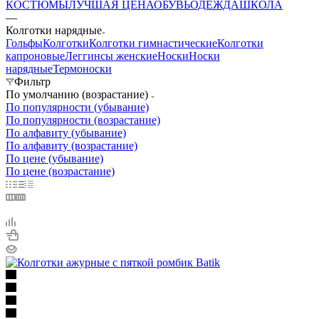
КОСТЮМЫ
ЛУЧШАЯ ЦЕНА
ОБУВЬ
ОДЕЖДА
ШКОЛА
—
Колготки нарядные
Гольфы
Колготки
Колготки гимнастические
Колготки
капроновые
Леггинсы женские
Носки
Носки
нарядные
Термоноски
Фильтр
По умолчанию (возрастание)
По популярности (убывание)
По популярности (возрастание)
По алфавиту (убывание)
По алфавиту (возрастание)
По цене (убывание)
По цене (возрастание)