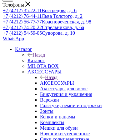
Телефоны
+7 (4212) 35-22-11
Вострецова, д. 6
+7 (4212) 76-44-11
Льва Толстого, д. 2
+7 (4212) 56-77-77
Краснореченская, д. 98
+7 (4212) 74-20-22
Стрельникова, д. 6а
+7 (4212) 54-59-05
Суворова, д. 10
WhatsApp
Каталог
Назад
Каталог
MILOTA BOX
АКСЕССУАРЫ
Назад
АКСЕССУАРЫ
Аксессуары для волос
Бижутерия и украшения
Варежки
Галстуки, ремни и подтяжки
Зонты
Кепки и панамы
Комплекты
Мешки для обуви
Наушники утепленные
Очки солнцезащитные