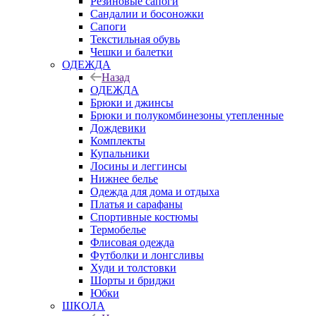
Резиновые сапоги
Сандалии и босоножки
Сапоги
Текстильная обувь
Чешки и балетки
ОДЕЖДА
Назад
ОДЕЖДА
Брюки и джинсы
Брюки и полукомбинезоны утепленные
Дождевики
Комплекты
Купальники
Лосины и леггинсы
Нижнее белье
Одежда для дома и отдыха
Платья и сарафаны
Спортивные костюмы
Термобелье
Флисовая одежда
Футболки и лонгсливы
Худи и толстовки
Шорты и бриджи
Юбки
ШКОЛА