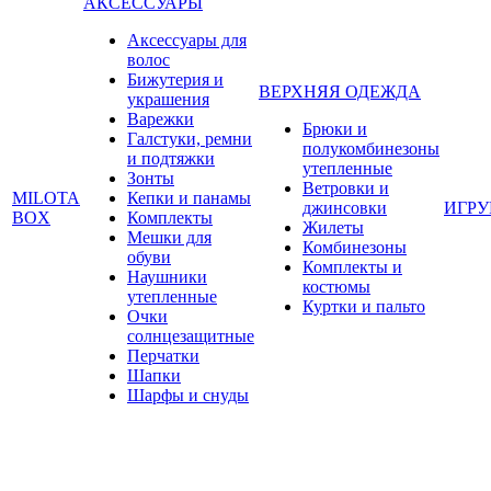
АКСЕССУАРЫ
Аксессуары для
волос
Бижутерия и
ВЕРХНЯЯ ОДЕЖДА
украшения
Варежки
Брюки и
Галстуки, ремни
полукомбинезоны
и подтяжки
утепленные
Зонты
Ветровки и
MILOTA
Кепки и панамы
джинсовки
ИГР
BOX
Комплекты
Жилеты
Мешки для
Комбинезоны
обуви
Комплекты и
Наушники
костюмы
утепленные
Куртки и пальто
Очки
солнцезащитные
Перчатки
Шапки
Шарфы и снуды