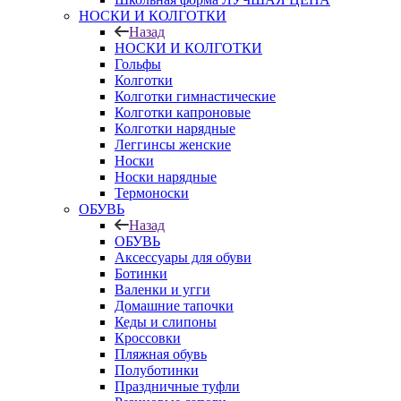
НОСКИ И КОЛГОТКИ
Назад
НОСКИ И КОЛГОТКИ
Гольфы
Колготки
Колготки гимнастические
Колготки капроновые
Колготки нарядные
Леггинсы женские
Носки
Носки нарядные
Термоноски
ОБУВЬ
Назад
ОБУВЬ
Аксессуары для обуви
Ботинки
Валенки и угги
Домашние тапочки
Кеды и слипоны
Кроссовки
Пляжная обувь
Полуботинки
Праздничные туфли