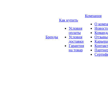
Компания
Как купить
О комп
Условия
Новост
оплаты
Команд
Бренды
Условия
Отзывы
доставки
Карьера
Гарантия
Контак
на товар
Партне
Сертиф