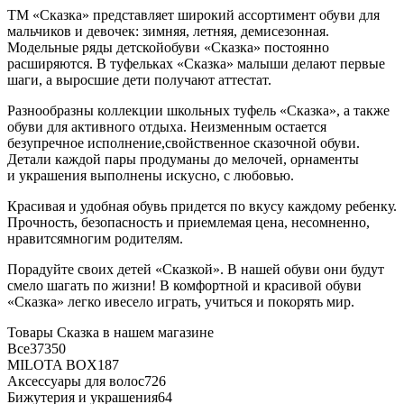
ТМ «Сказка» представляет широкий ассортимент обуви для
мальчиков и девочек: зимняя, летняя, демисезонная.
Модельные ряды детскойобуви «Сказка» постоянно
расширяются. В туфельках «Сказка» малыши делают первые
шаги, а выросшие дети получают аттестат.
Разнообразны коллекции школьных туфель «Сказка», а также
обуви для активного отдыха. Неизменным остается
безупречное исполнение,свойственное сказочной обуви.
Детали каждой пары продуманы до мелочей, орнаменты
и украшения выполнены искусно, с любовью.
Красивая и удобная обувь придется по вкусу каждому ребенку.
Прочность, безопасность и приемлемая цена, несомненно,
нравитсямногим родителям.
Порадуйте своих детей «Сказкой». В нашей обуви они будут
смело шагать по жизни! В комфортной и красивой обуви
«Сказка» легко ивесело играть, учиться и покорять мир.
Товары Сказка в нашем магазине
Все
37350
MILOTA BOX
187
Аксессуары для волос
726
Бижутерия и украшения
64