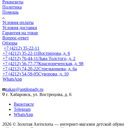
Реквизиты
Политика
Помощь
Условия оплаты
Условия доставки
Гарантия на товар
Вопрос-ответ
Обзоры
+7 (4212) 35-22-11
+7 (4212) 35-22-11
Вострецова, д. 6
+7 (4212) 76-44-11
Льва Толстого, д. 2
+7 (4212) 56-77-77
Краснореченская, д. 98
+7 (4212) 74-20-22
Стрельникова, д. 6а
+7 (4212) 54-59-05
Суворова, д. 10
WhatsApp
zakaz@antilopadv.ru
г. Хабаровск, ул. Вострецова, д. 6
Вконтакте
Telegram
WhatsApp
2026 © Золотая Антилопа — интернет-магазин детской обуви