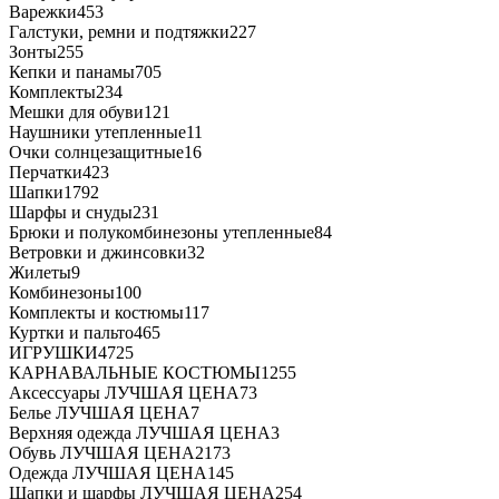
Варежки
453
Галстуки, ремни и подтяжки
227
Зонты
255
Кепки и панамы
705
Комплекты
234
Мешки для обуви
121
Наушники утепленные
11
Очки солнцезащитные
16
Перчатки
423
Шапки
1792
Шарфы и снуды
231
Брюки и полукомбинезоны утепленные
84
Ветровки и джинсовки
32
Жилеты
9
Комбинезоны
100
Комплекты и костюмы
117
Куртки и пальто
465
ИГРУШКИ
4725
КАРНАВАЛЬНЫЕ КОСТЮМЫ
1255
Аксессуары ЛУЧШАЯ ЦЕНА
73
Белье ЛУЧШАЯ ЦЕНА
7
Верхняя одежда ЛУЧШАЯ ЦЕНА
3
Обувь ЛУЧШАЯ ЦЕНА
2173
Одежда ЛУЧШАЯ ЦЕНА
145
Шапки и шарфы ЛУЧШАЯ ЦЕНА
254