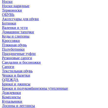
Носки
Носки нарядные
Термоноски
ОБУВЬ
Аксессуары для обуви
Ботинки
Валенки и угги
Домашние тапочки
Кеды и слипоны
Кроссовки
Пляжная обувь
Полуботинки
Праздничные туфли
Резиновые сапоги
Сандалии и босоножки
Сапоги
Текстильная обувь
Чешки и балетки
ОДЕЖДА
Брюки и джинсы
Брюки и полукомбинезоны утепленные
Дождевики
Комплекты
Купальники
Лосины и леггинсы