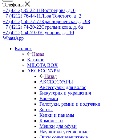
Телефоны
+7 (4212) 35-22-11
Вострецова, д. 6
+7 (4212) 76-44-11
Льва Толстого, д. 2
+7 (4212) 56-77-77
Краснореченская, д. 98
+7 (4212) 74-20-22
Стрельникова, д. 6а
+7 (4212) 54-59-05
Суворова, д. 10
WhatsApp
Каталог
Назад
Каталог
MILOTA BOX
АКСЕССУАРЫ
Назад
АКСЕССУАРЫ
Аксессуары для волос
Бижутерия и украшения
Варежки
Галстуки, ремни и подтяжки
Зонты
Кепки и панамы
Комплекты
Мешки для обуви
Наушники утепленные
Очки солнцезащитные