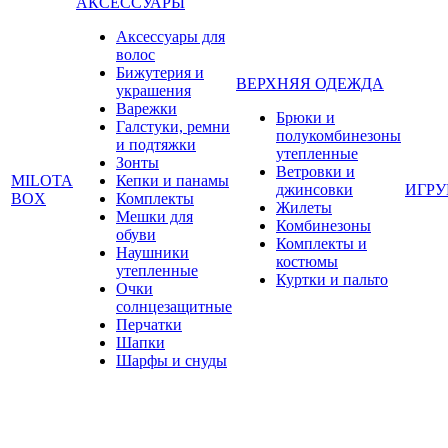
АКСЕССУАРЫ
Аксессуары для
волос
Бижутерия и
ВЕРХНЯЯ ОДЕЖДА
украшения
Варежки
Брюки и
Галстуки, ремни
полукомбинезоны
и подтяжки
утепленные
Зонты
Ветровки и
MILOTA
Кепки и панамы
джинсовки
ИГР
BOX
Комплекты
Жилеты
Мешки для
Комбинезоны
обуви
Комплекты и
Наушники
костюмы
утепленные
Куртки и пальто
Очки
солнцезащитные
Перчатки
Шапки
Шарфы и снуды