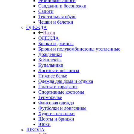
Резиновые сапоги
Сандалии и босоножки
Сапоги
Текстильная обувь
Чешки и балетки
ОДЕЖДА
Назад
ОДЕЖДА
Брюки и джинсы
Брюки и полукомбинезоны утепленные
Дождевики
Комплекты
Купальники
Лосины и леггинсы
Нижнее белье
Одежда для дома и отдыха
Платья и сарафаны
Спортивные костюмы
Термобелье
Флисовая одежда
Футболки и лонгсливы
Худи и толстовки
Шорты и бриджи
Юбки
ШКОЛА