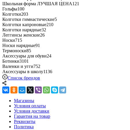
Школьная форма ЛУЧШАЯ ЦЕНА
121
Гольфы
100
Колготки
203
Колготки гимнастические
5
Колготки капроновые
210
Колготки нарядные
32
Леггинсы женские
26
Носки
715
Носки нарядные
91
Термоноски
85
Аксессуары для обуви
24
Ботинки
3101
Валенки и угги
752
Аксессуары в школу
1136
Список брендов
Магазины
Условия оплаты
Условия доставки
Гарантия на товар
Реквизиты
Политика