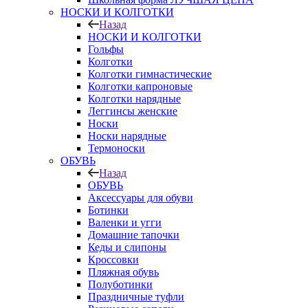
НОСКИ И КОЛГОТКИ
Назад
НОСКИ И КОЛГОТКИ
Гольфы
Колготки
Колготки гимнастические
Колготки капроновые
Колготки нарядные
Леггинсы женские
Носки
Носки нарядные
Термоноски
ОБУВЬ
Назад
ОБУВЬ
Аксессуары для обуви
Ботинки
Валенки и угги
Домашние тапочки
Кеды и слипоны
Кроссовки
Пляжная обувь
Полуботинки
Праздничные туфли