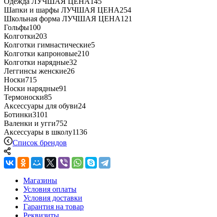
Одежда ЛУЧШАЯ ЦЕНА
145
Шапки и шарфы ЛУЧШАЯ ЦЕНА
254
Школьная форма ЛУЧШАЯ ЦЕНА
121
Гольфы
100
Колготки
203
Колготки гимнастические
5
Колготки капроновые
210
Колготки нарядные
32
Леггинсы женские
26
Носки
715
Носки нарядные
91
Термоноски
85
Аксессуары для обуви
24
Ботинки
3101
Валенки и угги
752
Аксессуары в школу
1136
Список брендов
Магазины
Условия оплаты
Условия доставки
Гарантия на товар
Реквизиты