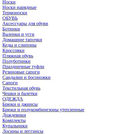
Носки
Носки нарядные
Термоноски
ОБУВЬ
Аксессуары для обуви
Ботинки
Валенки и угги
Домашние тапочки
Кеды и слипоны
Кроссовки
Пляжная обувь
Полуботинки
Праздничные туфли
Резиновые сапоги
Сандалии и босоножки
Сапоги
Текстильная обувь
Чешки и балетки
ОДЕЖДА
Брюки и джинсы
Брюки и полукомбинезоны утепленные
Дождевики
Комплекты
Купальники
Лосины и леггинсы