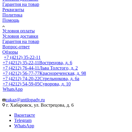
Гарантия на товар
Реквизиты
Политика
Помощь
Условия оплаты
Условия доставки
Гарантия на товар
Вопрос-ответ
Обзоры
+7 (4212) 35-22-11
+7 (4212) 35-22-11
Вострецова, д. 6
+7 (4212) 76-44-11
Льва Толстого, д. 2
+7 (4212) 56-77-77
Краснореченская, д. 98
+7 (4212) 74-20-22
Стрельникова, д. 6а
+7 (4212) 54-59-05
Суворова, д. 10
WhatsApp
zakaz@antilopadv.ru
г. Хабаровск, ул. Вострецова, д. 6
Вконтакте
Telegram
WhatsApp