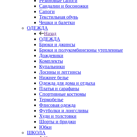
Резиновые сапоги
Сандалии и босоножки
Сапоги
Текстильная обувь
Чешки и балетки
ОДЕЖДА
Назад
ОДЕЖДА
Брюки и джинсы
Брюки и полукомбинезоны утепленные
Дождевики
Комплекты
Купальники
Лосины и леггинсы
Нижнее белье
Одежда для дома и отдыха
Платья и сарафаны
Спортивные костюмы
Термобелье
Флисовая одежда
Футболки и лонгсливы
Худи и толстовки
Шорты и бриджи
Юбки
ШКОЛА