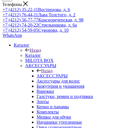
Телефоны
+7 (4212) 35-22-11
Вострецова, д. 6
+7 (4212) 76-44-11
Льва Толстого, д. 2
+7 (4212) 56-77-77
Краснореченская, д. 98
+7 (4212) 74-20-22
Стрельникова, д. 6а
+7 (4212) 54-59-05
Суворова, д. 10
WhatsApp
Каталог
Назад
Каталог
MILOTA BOX
АКСЕССУАРЫ
Назад
АКСЕССУАРЫ
Аксессуары для волос
Бижутерия и украшения
Варежки
Галстуки, ремни и подтяжки
Зонты
Кепки и панамы
Комплекты
Мешки для обуви
Наушники утепленные
Очки солнцезащитные