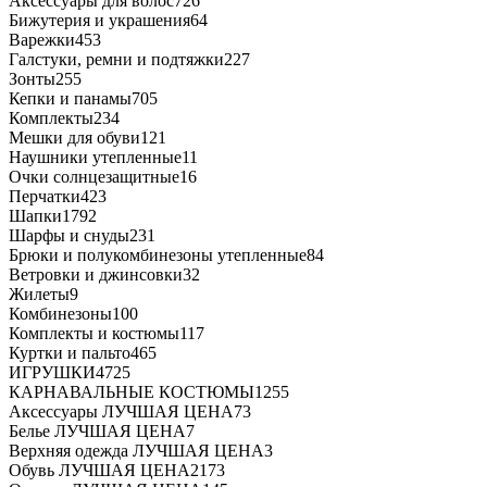
Аксессуары для волос
726
Бижутерия и украшения
64
Варежки
453
Галстуки, ремни и подтяжки
227
Зонты
255
Кепки и панамы
705
Комплекты
234
Мешки для обуви
121
Наушники утепленные
11
Очки солнцезащитные
16
Перчатки
423
Шапки
1792
Шарфы и снуды
231
Брюки и полукомбинезоны утепленные
84
Ветровки и джинсовки
32
Жилеты
9
Комбинезоны
100
Комплекты и костюмы
117
Куртки и пальто
465
ИГРУШКИ
4725
КАРНАВАЛЬНЫЕ КОСТЮМЫ
1255
Аксессуары ЛУЧШАЯ ЦЕНА
73
Белье ЛУЧШАЯ ЦЕНА
7
Верхняя одежда ЛУЧШАЯ ЦЕНА
3
Обувь ЛУЧШАЯ ЦЕНА
2173