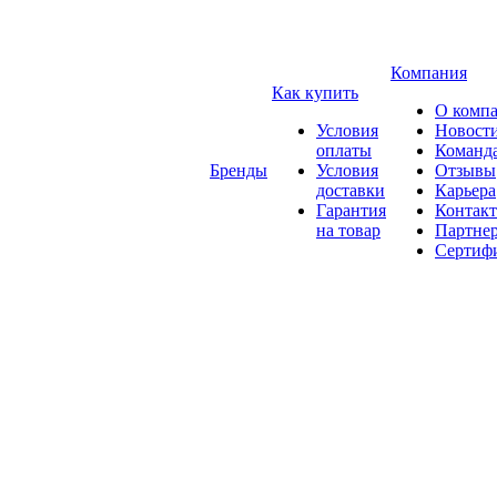
Компания
Как купить
О комп
Условия
Новост
оплаты
Команд
Бренды
Условия
Отзывы
доставки
Карьера
Гарантия
Контак
на товар
Партне
Сертиф