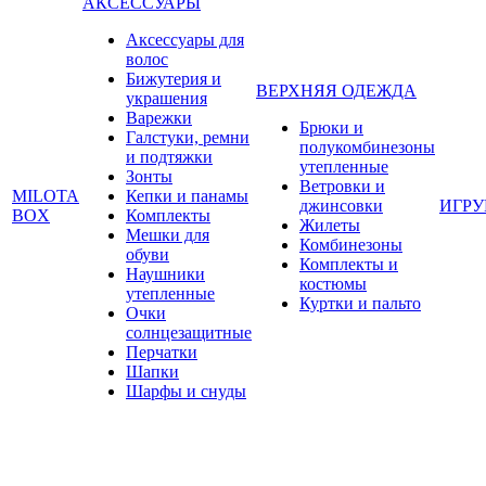
АКСЕССУАРЫ
Аксессуары для
волос
Бижутерия и
ВЕРХНЯЯ ОДЕЖДА
украшения
Варежки
Брюки и
Галстуки, ремни
полукомбинезоны
и подтяжки
утепленные
Зонты
Ветровки и
MILOTA
Кепки и панамы
джинсовки
ИГР
BOX
Комплекты
Жилеты
Мешки для
Комбинезоны
обуви
Комплекты и
Наушники
костюмы
утепленные
Куртки и пальто
Очки
солнцезащитные
Перчатки
Шапки
Шарфы и снуды