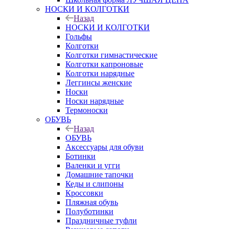
НОСКИ И КОЛГОТКИ
Назад
НОСКИ И КОЛГОТКИ
Гольфы
Колготки
Колготки гимнастические
Колготки капроновые
Колготки нарядные
Леггинсы женские
Носки
Носки нарядные
Термоноски
ОБУВЬ
Назад
ОБУВЬ
Аксессуары для обуви
Ботинки
Валенки и угги
Домашние тапочки
Кеды и слипоны
Кроссовки
Пляжная обувь
Полуботинки
Праздничные туфли