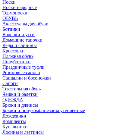
Носки
Носки нарядные
Термоноски
ОБУВЬ
Аксессуары для обуви
Ботинки
Валенки и угги
Домашние тапочки
Кеды и слипоны
Кроссовки
Пляжная обувь
Полуботинки
Праздничные туфли
Резиновые сапоги
Сандалии и босоножки
Сапоги
Текстильная обувь
Чешки и балетки
ОДЕЖДА
Брюки и джинсы
Брюки и полукомбинезоны утепленные
Дождевики
Комплекты
Купальники
Лосины и леггинсы