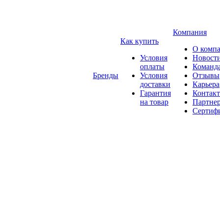
Компания
Как купить
О комп
Условия
Новост
оплаты
Команд
Бренды
Условия
Отзывы
доставки
Карьера
Гарантия
Контак
на товар
Партне
Сертиф