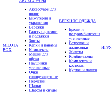
АКСЕССУАРЫ
Аксессуары для
волос
Бижутерия и
ВЕРХНЯЯ ОДЕЖДА
украшения
Варежки
Брюки и
Галстуки, ремни
полукомбинезоны
и подтяжки
утепленные
Зонты
Ветровки и
MILOTA
Кепки и панамы
джинсовки
ИГР
BOX
Комплекты
Жилеты
Мешки для
Комбинезоны
обуви
Комплекты и
Наушники
костюмы
утепленные
Куртки и пальто
Очки
солнцезащитные
Перчатки
Шапки
Шарфы и снуды