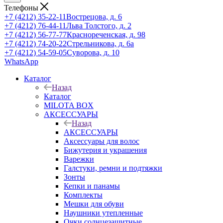
Телефоны
+7 (4212) 35-22-11
Вострецова, д. 6
+7 (4212) 76-44-11
Льва Толстого, д. 2
+7 (4212) 56-77-77
Краснореченская, д. 98
+7 (4212) 74-20-22
Стрельникова, д. 6а
+7 (4212) 54-59-05
Суворова, д. 10
WhatsApp
Каталог
Назад
Каталог
MILOTA BOX
АКСЕССУАРЫ
Назад
АКСЕССУАРЫ
Аксессуары для волос
Бижутерия и украшения
Варежки
Галстуки, ремни и подтяжки
Зонты
Кепки и панамы
Комплекты
Мешки для обуви
Наушники утепленные
Очки солнцезащитные