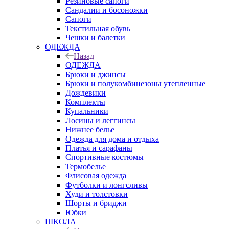
Резиновые сапоги
Сандалии и босоножки
Сапоги
Текстильная обувь
Чешки и балетки
ОДЕЖДА
Назад
ОДЕЖДА
Брюки и джинсы
Брюки и полукомбинезоны утепленные
Дождевики
Комплекты
Купальники
Лосины и леггинсы
Нижнее белье
Одежда для дома и отдыха
Платья и сарафаны
Спортивные костюмы
Термобелье
Флисовая одежда
Футболки и лонгсливы
Худи и толстовки
Шорты и бриджи
Юбки
ШКОЛА