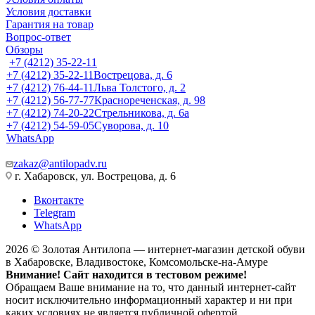
Условия доставки
Гарантия на товар
Вопрос-ответ
Обзоры
+7 (4212) 35-22-11
+7 (4212) 35-22-11
Вострецова, д. 6
+7 (4212) 76-44-11
Льва Толстого, д. 2
+7 (4212) 56-77-77
Краснореченская, д. 98
+7 (4212) 74-20-22
Стрельникова, д. 6а
+7 (4212) 54-59-05
Суворова, д. 10
WhatsApp
zakaz@antilopadv.ru
г. Хабаровск, ул. Вострецова, д. 6
Вконтакте
Telegram
WhatsApp
2026 © Золотая Антилопа — интернет-магазин детской обуви
в Хабаровске, Владивостоке, Комсомольске-на-Амуре
Внимание! Сайт находится в тестовом режиме!
Обращаем Ваше внимание на то, что данный интернет-сайт
носит исключительно информационный характер и ни при
каких условиях не является публичной офертой,