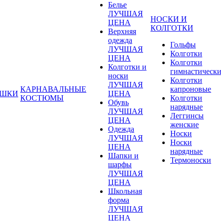
Белье
ЛУЧШАЯ
НОСКИ И
ЦЕНА
КОЛГОТКИ
Верхняя
одежда
Гольфы
ЛУЧШАЯ
Колготки
ЦЕНА
Колготки
Колготки и
гимнастическ
носки
Колготки
ЛУЧШАЯ
КАРНАВАЛЬНЫЕ
капроновые
УШКИ
ЦЕНА
КОСТЮМЫ
Колготки
Обувь
нарядные
ЛУЧШАЯ
Леггинсы
ЦЕНА
женские
Одежда
Носки
ЛУЧШАЯ
Носки
ЦЕНА
нарядные
Шапки и
Термоноски
шарфы
ЛУЧШАЯ
ЦЕНА
Школьная
форма
ЛУЧШАЯ
ЦЕНА