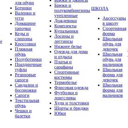
Брюки и джинсы
для обуви
Брюки и
Ботинки
ШКОЛА
полукомбинезоны
Валенки и
утепленные
угги
Аксессуары
Дождевики
Домашние
в школу
Комплекты
тапочки
Спортивная
Купальники
Кеды и
форма
Лосины и
слипоны
Школьная
ие
леггинсы
Кроссовки
обувь для
Нижнее белье
Пляжная
девочек
Одежда для дома
обувь
Школьная
и отдыха
Полуботинки
обувь для
Платья и
Праздничные
мальчиков
сарафаны
туфли
Школьная
Спортивные
Резиновые
форма для
костюмы
сапоги
девочек
Термобелье
Сандалии и
Школьная
Флисовая одежда
босоножки
форма для
Футболки и
Сапоги
мальчиков
лонгсливы
Текстильная
Худи и толстовки
обувь
Шорты и бриджи
Чешки и
Юбки
балетки