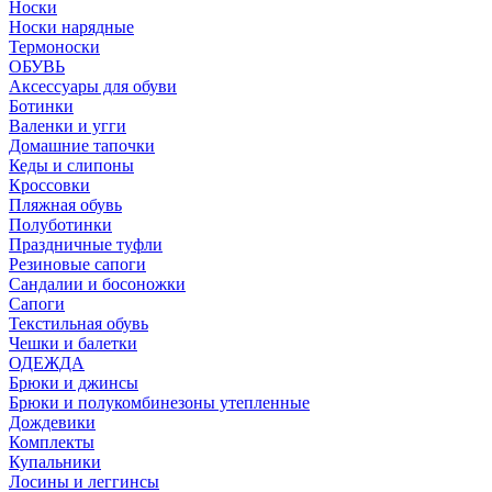
Носки
Носки нарядные
Термоноски
ОБУВЬ
Аксессуары для обуви
Ботинки
Валенки и угги
Домашние тапочки
Кеды и слипоны
Кроссовки
Пляжная обувь
Полуботинки
Праздничные туфли
Резиновые сапоги
Сандалии и босоножки
Сапоги
Текстильная обувь
Чешки и балетки
ОДЕЖДА
Брюки и джинсы
Брюки и полукомбинезоны утепленные
Дождевики
Комплекты
Купальники
Лосины и леггинсы