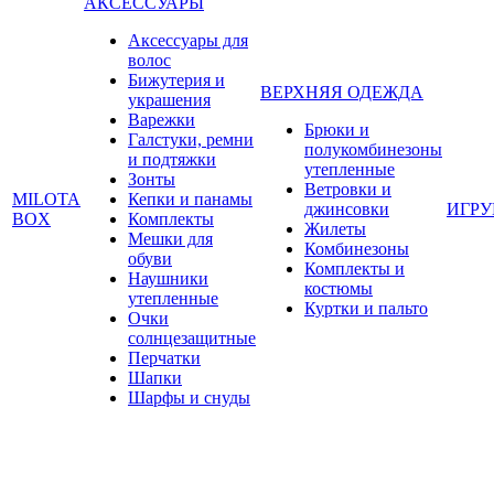
АКСЕССУАРЫ
Аксессуары для
волос
Бижутерия и
ВЕРХНЯЯ ОДЕЖДА
украшения
Варежки
Брюки и
Галстуки, ремни
полукомбинезоны
и подтяжки
утепленные
Зонты
Ветровки и
MILOTA
Кепки и панамы
джинсовки
ИГР
BOX
Комплекты
Жилеты
Мешки для
Комбинезоны
обуви
Комплекты и
Наушники
костюмы
утепленные
Куртки и пальто
Очки
солнцезащитные
Перчатки
Шапки
Шарфы и снуды