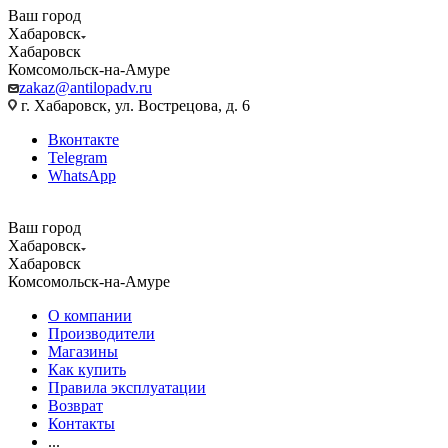
Ваш город
Хабаровск
Хабаровск
Комсомольск-на-Амуре
zakaz@antilopadv.ru
г. Хабаровск, ул. Вострецова, д. 6
Вконтакте
Telegram
WhatsApp
Ваш город
Хабаровск
Хабаровск
Комсомольск-на-Амуре
О компании
Производители
Магазины
Как купить
Правила эксплуатации
Возврат
Контакты
...