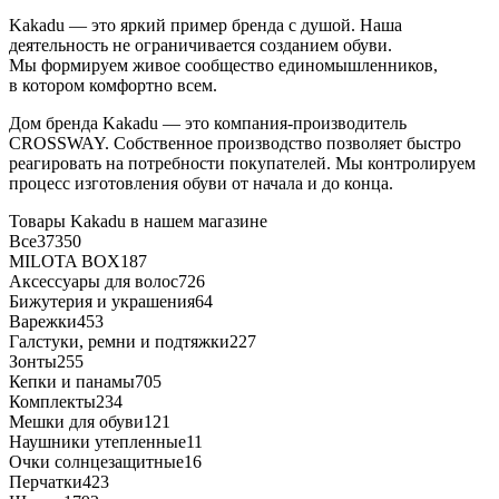
Kakadu — это яркий пример бренда с душой. Наша
деятельность не ограничивается созданием обуви.
Мы формируем живое сообщество единомышленников,
в котором комфортно всем.
Дом бренда Kakadu — это компания-производитель
CROSSWAY. Собственное производство позволяет быстро
реагировать на потребности покупателей. Мы контролируем
процесс изготовления обуви от начала и до конца.
Товары Kakadu в нашем магазине
Все
37350
MILOTA BOX
187
Аксессуары для волос
726
Бижутерия и украшения
64
Варежки
453
Галстуки, ремни и подтяжки
227
Зонты
255
Кепки и панамы
705
Комплекты
234
Мешки для обуви
121
Наушники утепленные
11
Очки солнцезащитные
16
Перчатки
423