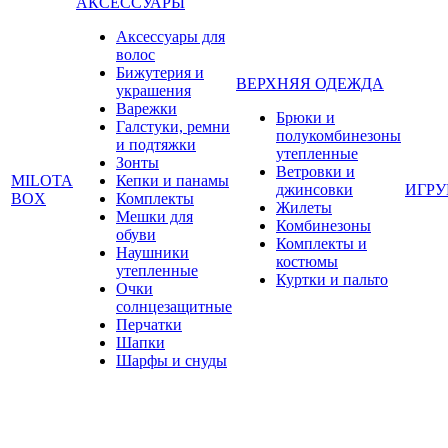
АКСЕССУАРЫ
Аксессуары для
волос
Бижутерия и
ВЕРХНЯЯ ОДЕЖДА
украшения
Варежки
Брюки и
Галстуки, ремни
полукомбинезоны
и подтяжки
утепленные
Зонты
Ветровки и
MILOTA
Кепки и панамы
джинсовки
ИГР
BOX
Комплекты
Жилеты
Мешки для
Комбинезоны
обуви
Комплекты и
Наушники
костюмы
утепленные
Куртки и пальто
Очки
солнцезащитные
Перчатки
Шапки
Шарфы и снуды