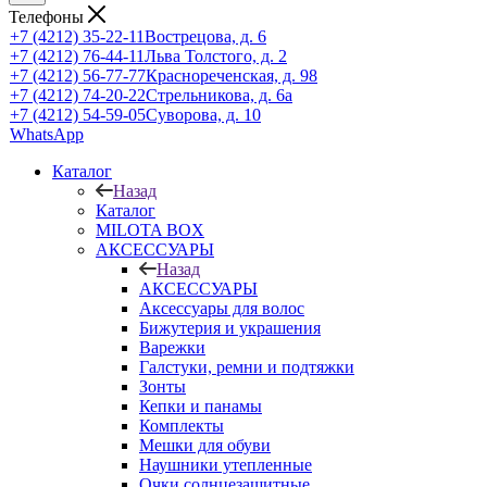
Телефоны
+7 (4212) 35-22-11
Вострецова, д. 6
+7 (4212) 76-44-11
Льва Толстого, д. 2
+7 (4212) 56-77-77
Краснореченская, д. 98
+7 (4212) 74-20-22
Стрельникова, д. 6а
+7 (4212) 54-59-05
Суворова, д. 10
WhatsApp
Каталог
Назад
Каталог
MILOTA BOX
АКСЕССУАРЫ
Назад
АКСЕССУАРЫ
Аксессуары для волос
Бижутерия и украшения
Варежки
Галстуки, ремни и подтяжки
Зонты
Кепки и панамы
Комплекты
Мешки для обуви
Наушники утепленные
Очки солнцезащитные