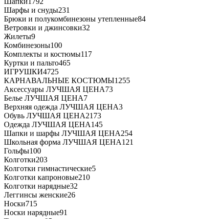
Шапки
1792
Шарфы и снуды
231
Брюки и полукомбинезоны утепленные
84
Ветровки и джинсовки
32
Жилеты
9
Комбинезоны
100
Комплекты и костюмы
117
Куртки и пальто
465
ИГРУШКИ
4725
КАРНАВАЛЬНЫЕ КОСТЮМЫ
1255
Аксессуары ЛУЧШАЯ ЦЕНА
73
Белье ЛУЧШАЯ ЦЕНА
7
Верхняя одежда ЛУЧШАЯ ЦЕНА
3
Обувь ЛУЧШАЯ ЦЕНА
2173
Одежда ЛУЧШАЯ ЦЕНА
145
Шапки и шарфы ЛУЧШАЯ ЦЕНА
254
Школьная форма ЛУЧШАЯ ЦЕНА
121
Гольфы
100
Колготки
203
Колготки гимнастические
5
Колготки капроновые
210
Колготки нарядные
32
Леггинсы женские
26
Носки
715
Носки нарядные
91