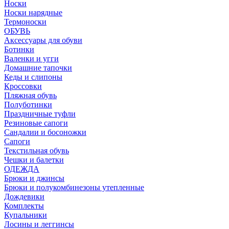
Носки
Носки нарядные
Термоноски
ОБУВЬ
Аксессуары для обуви
Ботинки
Валенки и угги
Домашние тапочки
Кеды и слипоны
Кроссовки
Пляжная обувь
Полуботинки
Праздничные туфли
Резиновые сапоги
Сандалии и босоножки
Сапоги
Текстильная обувь
Чешки и балетки
ОДЕЖДА
Брюки и джинсы
Брюки и полукомбинезоны утепленные
Дождевики
Комплекты
Купальники
Лосины и леггинсы