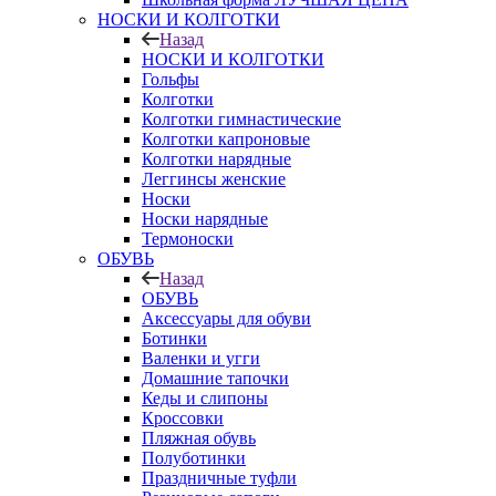
НОСКИ И КОЛГОТКИ
Назад
НОСКИ И КОЛГОТКИ
Гольфы
Колготки
Колготки гимнастические
Колготки капроновые
Колготки нарядные
Леггинсы женские
Носки
Носки нарядные
Термоноски
ОБУВЬ
Назад
ОБУВЬ
Аксессуары для обуви
Ботинки
Валенки и угги
Домашние тапочки
Кеды и слипоны
Кроссовки
Пляжная обувь
Полуботинки
Праздничные туфли