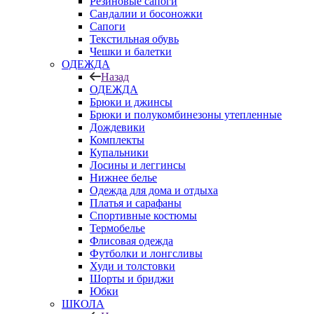
Резиновые сапоги
Сандалии и босоножки
Сапоги
Текстильная обувь
Чешки и балетки
ОДЕЖДА
Назад
ОДЕЖДА
Брюки и джинсы
Брюки и полукомбинезоны утепленные
Дождевики
Комплекты
Купальники
Лосины и леггинсы
Нижнее белье
Одежда для дома и отдыха
Платья и сарафаны
Спортивные костюмы
Термобелье
Флисовая одежда
Футболки и лонгсливы
Худи и толстовки
Шорты и бриджи
Юбки
ШКОЛА