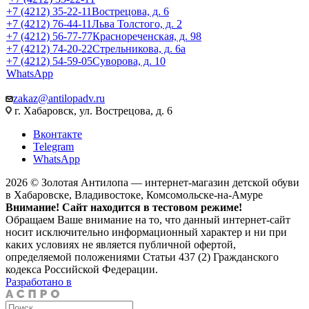
+7 (4212) 35-22-11
Вострецова, д. 6
+7 (4212) 76-44-11
Льва Толстого, д. 2
+7 (4212) 56-77-77
Краснореченская, д. 98
+7 (4212) 74-20-22
Стрельникова, д. 6а
+7 (4212) 54-59-05
Суворова, д. 10
WhatsApp
zakaz@antilopadv.ru
г. Хабаровск, ул. Вострецова, д. 6
Вконтакте
Telegram
WhatsApp
2026 © Золотая Антилопа — интернет-магазин детской обуви
в Хабаровске, Владивостоке, Комсомольске-на-Амуре
Внимание! Сайт находится в тестовом режиме!
Обращаем Ваше внимание на то, что данный интернет-сайт
носит исключительно информационный характер и ни при
каких условиях не является публичной офертой,
определяемой положениями Статьи 437 (2) Гражданского
кодекса Российской Федерации.
Разработано в