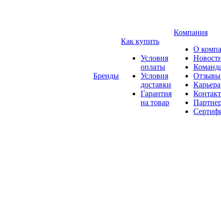
Компания
Как купить
О комп
Условия
Новост
оплаты
Команд
Бренды
Условия
Отзывы
доставки
Карьера
Гарантия
Контак
на товар
Партне
Сертиф