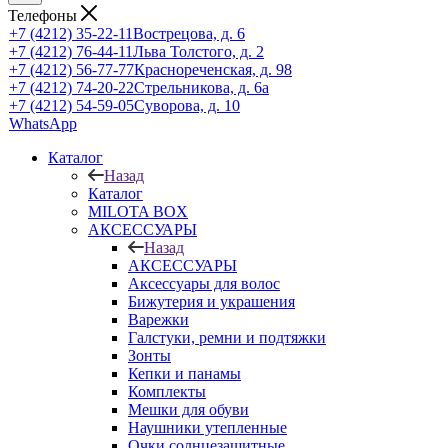
Телефоны
+7 (4212) 35-22-11
Вострецова, д. 6
+7 (4212) 76-44-11
Льва Толстого, д. 2
+7 (4212) 56-77-77
Краснореченская, д. 98
+7 (4212) 74-20-22
Стрельникова, д. 6а
+7 (4212) 54-59-05
Суворова, д. 10
WhatsApp
Каталог
Назад
Каталог
MILOTA BOX
АКСЕССУАРЫ
Назад
АКСЕССУАРЫ
Аксессуары для волос
Бижутерия и украшения
Варежки
Галстуки, ремни и подтяжки
Зонты
Кепки и панамы
Комплекты
Мешки для обуви
Наушники утепленные
Очки солнцезащитные