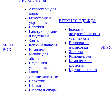
АКСЕССУАРЫ
Аксессуары для
волос
Бижутерия и
ВЕРХНЯЯ ОДЕЖДА
украшения
Варежки
Брюки и
Галстуки, ремни
полукомбинезоны
и подтяжки
утепленные
Зонты
Ветровки и
MILOTA
Кепки и панамы
джинсовки
ИГР
BOX
Комплекты
Жилеты
Мешки для
Комбинезоны
обуви
Комплекты и
Наушники
костюмы
утепленные
Куртки и пальто
Очки
солнцезащитные
Перчатки
Шапки
Шарфы и снуды