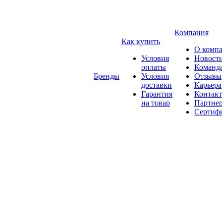
Компания
Как купить
О комп
Условия
Новост
оплаты
Команд
Бренды
Условия
Отзывы
доставки
Карьера
Гарантия
Контак
на товар
Партне
Сертиф