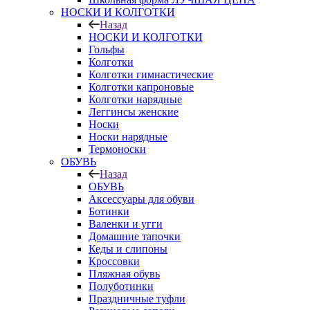
НОСКИ И КОЛГОТКИ
Назад
НОСКИ И КОЛГОТКИ
Гольфы
Колготки
Колготки гимнастические
Колготки капроновые
Колготки нарядные
Леггинсы женские
Носки
Носки нарядные
Термоноски
ОБУВЬ
Назад
ОБУВЬ
Аксессуары для обуви
Ботинки
Валенки и угги
Домашние тапочки
Кеды и слипоны
Кроссовки
Пляжная обувь
Полуботинки
Праздничные туфли