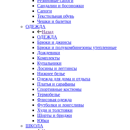
Резиновые сапоги
Сандалии и босоножки
Сапоги
Текстильная обувь
Чешки и балетки
ОДЕЖДА
Назад
ОДЕЖДА
Брюки и джинсы
Брюки и полукомбинезоны утепленные
Дождевики
Комплекты
Купальники
Лосины и леггинсы
Нижнее белье
Одежда для дома и отдыха
Платья и сарафаны
Спортивные костюмы
Термобелье
Флисовая одежда
Футболки и лонгсливы
Худи и толстовки
Шорты и бриджи
Юбки
ШКОЛА