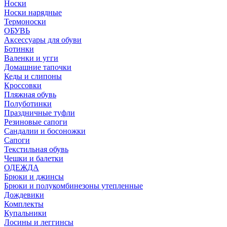
Носки
Носки нарядные
Термоноски
ОБУВЬ
Аксессуары для обуви
Ботинки
Валенки и угги
Домашние тапочки
Кеды и слипоны
Кроссовки
Пляжная обувь
Полуботинки
Праздничные туфли
Резиновые сапоги
Сандалии и босоножки
Сапоги
Текстильная обувь
Чешки и балетки
ОДЕЖДА
Брюки и джинсы
Брюки и полукомбинезоны утепленные
Дождевики
Комплекты
Купальники
Лосины и леггинсы