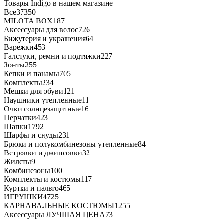
Товары Indigo в нашем магазине
Все
37350
MILOTA BOX
187
Аксессуары для волос
726
Бижутерия и украшения
64
Варежки
453
Галстуки, ремни и подтяжки
227
Зонты
255
Кепки и панамы
705
Комплекты
234
Мешки для обуви
121
Наушники утепленные
11
Очки солнцезащитные
16
Перчатки
423
Шапки
1792
Шарфы и снуды
231
Брюки и полукомбинезоны утепленные
84
Ветровки и джинсовки
32
Жилеты
9
Комбинезоны
100
Комплекты и костюмы
117
Куртки и пальто
465
ИГРУШКИ
4725
КАРНАВАЛЬНЫЕ КОСТЮМЫ
1255
Аксессуары ЛУЧШАЯ ЦЕНА
73