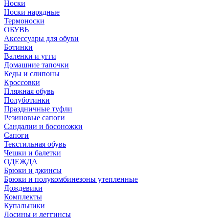
Носки
Носки нарядные
Термоноски
ОБУВЬ
Аксессуары для обуви
Ботинки
Валенки и угги
Домашние тапочки
Кеды и слипоны
Кроссовки
Пляжная обувь
Полуботинки
Праздничные туфли
Резиновые сапоги
Сандалии и босоножки
Сапоги
Текстильная обувь
Чешки и балетки
ОДЕЖДА
Брюки и джинсы
Брюки и полукомбинезоны утепленные
Дождевики
Комплекты
Купальники
Лосины и леггинсы