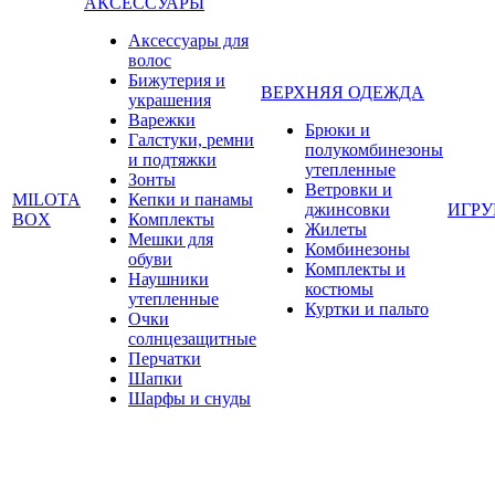
АКСЕССУАРЫ
Аксессуары для
волос
Бижутерия и
ВЕРХНЯЯ ОДЕЖДА
украшения
Варежки
Брюки и
Галстуки, ремни
полукомбинезоны
и подтяжки
утепленные
Зонты
Ветровки и
MILOTA
Кепки и панамы
джинсовки
ИГР
BOX
Комплекты
Жилеты
Мешки для
Комбинезоны
обуви
Комплекты и
Наушники
костюмы
утепленные
Куртки и пальто
Очки
солнцезащитные
Перчатки
Шапки
Шарфы и снуды