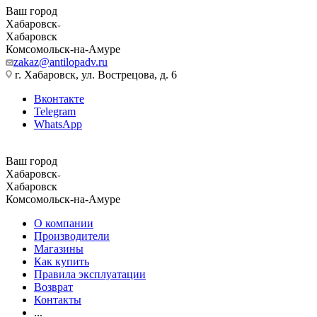
Ваш город
Хабаровск
Хабаровск
Комсомольск-на-Амуре
zakaz@antilopadv.ru
г. Хабаровск, ул. Вострецова, д. 6
Вконтакте
Telegram
WhatsApp
Ваш город
Хабаровск
Хабаровск
Комсомольск-на-Амуре
О компании
Производители
Магазины
Как купить
Правила эксплуатации
Возврат
Контакты
...