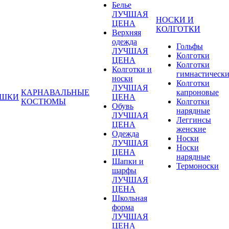
Белье
ЛУЧШАЯ
НОСКИ И
ЦЕНА
КОЛГОТКИ
Верхняя
одежда
Гольфы
ЛУЧШАЯ
Колготки
ЦЕНА
Колготки
Колготки и
гимнастическ
носки
Колготки
ЛУЧШАЯ
КАРНАВАЛЬНЫЕ
капроновые
УШКИ
ЦЕНА
КОСТЮМЫ
Колготки
Обувь
нарядные
ЛУЧШАЯ
Леггинсы
ЦЕНА
женские
Одежда
Носки
ЛУЧШАЯ
Носки
ЦЕНА
нарядные
Шапки и
Термоноски
шарфы
ЛУЧШАЯ
ЦЕНА
Школьная
форма
ЛУЧШАЯ
ЦЕНА