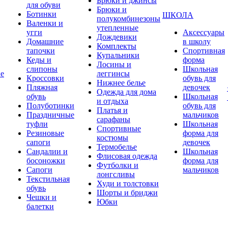
Брюки и джинсы
для обуви
Брюки и
Ботинки
ШКОЛА
полукомбинезоны
Валенки и
утепленные
угги
Аксессуары
Дождевики
Домашние
в школу
Комплекты
тапочки
Спортивная
Купальники
Кеды и
форма
Лосины и
слипоны
Школьная
ие
леггинсы
Кроссовки
обувь для
Нижнее белье
Пляжная
девочек
Одежда для дома
обувь
Школьная
и отдыха
Полуботинки
обувь для
Платья и
Праздничные
мальчиков
сарафаны
туфли
Школьная
Спортивные
Резиновые
форма для
костюмы
сапоги
девочек
Термобелье
Сандалии и
Школьная
Флисовая одежда
босоножки
форма для
Футболки и
Сапоги
мальчиков
лонгсливы
Текстильная
Худи и толстовки
обувь
Шорты и бриджи
Чешки и
Юбки
балетки