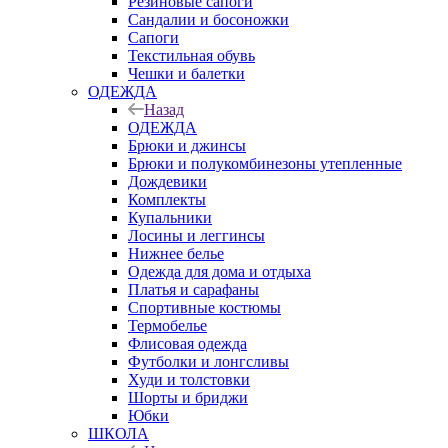
Резиновые сапоги
Сандалии и босоножки
Сапоги
Текстильная обувь
Чешки и балетки
ОДЕЖДА
Назад
ОДЕЖДА
Брюки и джинсы
Брюки и полукомбинезоны утепленные
Дождевики
Комплекты
Купальники
Лосины и леггинсы
Нижнее белье
Одежда для дома и отдыха
Платья и сарафаны
Спортивные костюмы
Термобелье
Флисовая одежда
Футболки и лонгсливы
Худи и толстовки
Шорты и бриджи
Юбки
ШКОЛА