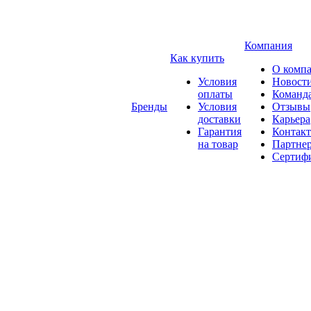
Компания
Как купить
О комп
Условия
Новост
оплаты
Команд
Бренды
Условия
Отзывы
доставки
Карьера
Гарантия
Контак
на товар
Партне
Сертиф