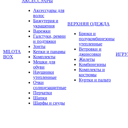
АКСЕССУАРЫ
Аксессуары для
волос
Бижутерия и
ВЕРХНЯЯ ОДЕЖДА
украшения
Варежки
Брюки и
Галстуки, ремни
полукомбинезоны
и подтяжки
утепленные
Зонты
Ветровки и
MILOTA
Кепки и панамы
джинсовки
ИГР
BOX
Комплекты
Жилеты
Мешки для
Комбинезоны
обуви
Комплекты и
Наушники
костюмы
утепленные
Куртки и пальто
Очки
солнцезащитные
Перчатки
Шапки
Шарфы и снуды