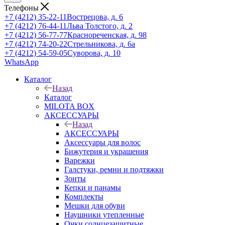
Телефоны
+7 (4212) 35-22-11
Вострецова, д. 6
+7 (4212) 76-44-11
Льва Толстого, д. 2
+7 (4212) 56-77-77
Краснореченская, д. 98
+7 (4212) 74-20-22
Стрельникова, д. 6а
+7 (4212) 54-59-05
Суворова, д. 10
WhatsApp
Каталог
Назад
Каталог
MILOTA BOX
АКСЕССУАРЫ
Назад
АКСЕССУАРЫ
Аксессуары для волос
Бижутерия и украшения
Варежки
Галстуки, ремни и подтяжки
Зонты
Кепки и панамы
Комплекты
Мешки для обуви
Наушники утепленные
Очки солнцезащитные