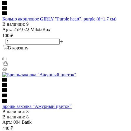
Кольцо акриловое GIRLY "Purple heart", purple (d=1,7 см)
В наличии: 9
Арт.: 25P-022 MilotaBox
100
₽
В корзину
Брошь-заколка "Ажурный цветок"
В наличии: 8
В наличии: 8
Арт.: 004 Batik
440
₽