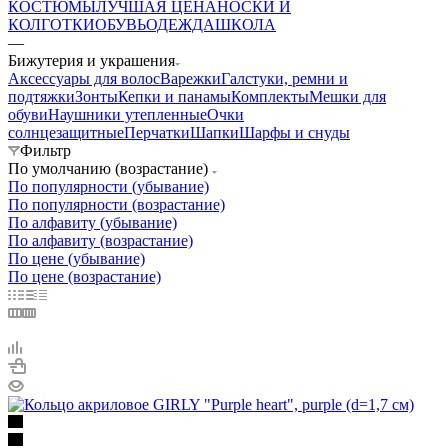
КОСТЮМЫ
ЛУЧШАЯ ЦЕНА
НОСКИ И
КОЛГОТКИ
ОБУВЬ
ОДЕЖДА
ШКОЛА
—
Бижутерия и украшения
Аксессуары для волос
Варежки
Галстуки, ремни и
подтяжки
Зонты
Кепки и панамы
Комплекты
Мешки для
обуви
Наушники утепленные
Очки
солнцезащитные
Перчатки
Шапки
Шарфы и снуды
Фильтр
По умолчанию (возрастание)
По популярности (убывание)
По популярности (возрастание)
По алфавиту (убывание)
По алфавиту (возрастание)
По цене (убывание)
По цене (возрастание)