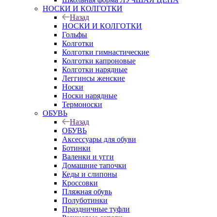
НОСКИ И КОЛГОТКИ
Назад
НОСКИ И КОЛГОТКИ
Гольфы
Колготки
Колготки гимнастические
Колготки капроновые
Колготки нарядные
Леггинсы женские
Носки
Носки нарядные
Термоноски
ОБУВЬ
Назад
ОБУВЬ
Аксессуары для обуви
Ботинки
Валенки и угги
Домашние тапочки
Кеды и слипоны
Кроссовки
Пляжная обувь
Полуботинки
Праздничные туфли