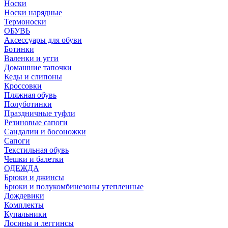
Носки
Носки нарядные
Термоноски
ОБУВЬ
Аксессуары для обуви
Ботинки
Валенки и угги
Домашние тапочки
Кеды и слипоны
Кроссовки
Пляжная обувь
Полуботинки
Праздничные туфли
Резиновые сапоги
Сандалии и босоножки
Сапоги
Текстильная обувь
Чешки и балетки
ОДЕЖДА
Брюки и джинсы
Брюки и полукомбинезоны утепленные
Дождевики
Комплекты
Купальники
Лосины и леггинсы