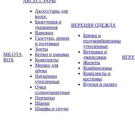
АКСЕССУАРЫ
Аксессуары для
волос
Бижутерия и
ВЕРХНЯЯ ОДЕЖДА
украшения
Варежки
Брюки и
Галстуки, ремни
полукомбинезоны
и подтяжки
утепленные
Зонты
Ветровки и
MILOTA
Кепки и панамы
джинсовки
ИГР
BOX
Комплекты
Жилеты
Мешки для
Комбинезоны
обуви
Комплекты и
Наушники
костюмы
утепленные
Куртки и пальто
Очки
солнцезащитные
Перчатки
Шапки
Шарфы и снуды