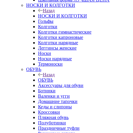
НОСКИ И КОЛГОТКИ
Назад
НОСКИ И КОЛГОТКИ
Гольфы
Колготки
Колготки гимнастические
Колготки капроновые
Колготки нарядные
Леггинсы женские
Носки
Носки нарядные
Термоноски
ОБУВЬ
Назад
ОБУВЬ
Аксессуары для обуви
Ботинки
Валенки и угги
Домашние тапочки
Кеды и слипоны
Кроссовки
Пляжная обувь
Полуботинки
Праздничные туфли