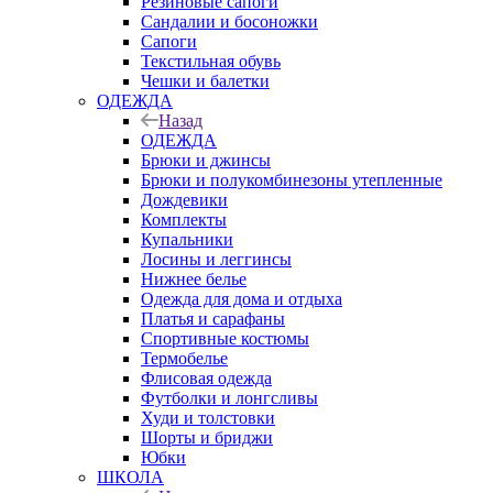
Резиновые сапоги
Сандалии и босоножки
Сапоги
Текстильная обувь
Чешки и балетки
ОДЕЖДА
Назад
ОДЕЖДА
Брюки и джинсы
Брюки и полукомбинезоны утепленные
Дождевики
Комплекты
Купальники
Лосины и леггинсы
Нижнее белье
Одежда для дома и отдыха
Платья и сарафаны
Спортивные костюмы
Термобелье
Флисовая одежда
Футболки и лонгсливы
Худи и толстовки
Шорты и бриджи
Юбки
ШКОЛА