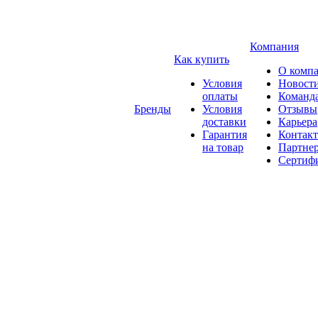
Компания
Как купить
О комп
Условия
Новост
оплаты
Команд
Бренды
Условия
Отзывы
доставки
Карьера
Гарантия
Контак
на товар
Партне
Сертиф