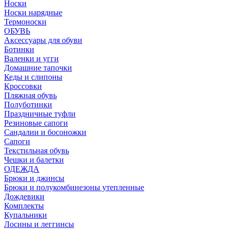
Носки
Носки нарядные
Термоноски
ОБУВЬ
Аксессуары для обуви
Ботинки
Валенки и угги
Домашние тапочки
Кеды и слипоны
Кроссовки
Пляжная обувь
Полуботинки
Праздничные туфли
Резиновые сапоги
Сандалии и босоножки
Сапоги
Текстильная обувь
Чешки и балетки
ОДЕЖДА
Брюки и джинсы
Брюки и полукомбинезоны утепленные
Дождевики
Комплекты
Купальники
Лосины и леггинсы