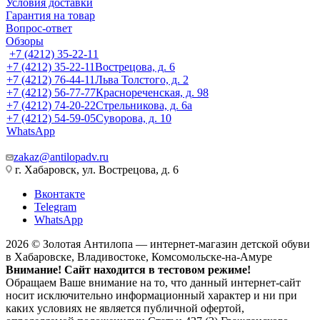
Условия доставки
Гарантия на товар
Вопрос-ответ
Обзоры
+7 (4212) 35-22-11
+7 (4212) 35-22-11
Вострецова, д. 6
+7 (4212) 76-44-11
Льва Толстого, д. 2
+7 (4212) 56-77-77
Краснореченская, д. 98
+7 (4212) 74-20-22
Стрельникова, д. 6а
+7 (4212) 54-59-05
Суворова, д. 10
WhatsApp
zakaz@antilopadv.ru
г. Хабаровск, ул. Вострецова, д. 6
Вконтакте
Telegram
WhatsApp
2026 © Золотая Антилопа — интернет-магазин детской обуви
в Хабаровске, Владивостоке, Комсомольске-на-Амуре
Внимание! Сайт находится в тестовом режиме!
Обращаем Ваше внимание на то, что данный интернет-сайт
носит исключительно информационный характер и ни при
каких условиях не является публичной офертой,