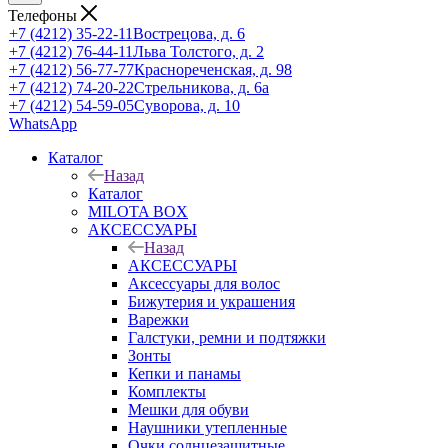
Телефоны
+7 (4212) 35-22-11
Вострецова, д. 6
+7 (4212) 76-44-11
Льва Толстого, д. 2
+7 (4212) 56-77-77
Краснореченская, д. 98
+7 (4212) 74-20-22
Стрельникова, д. 6а
+7 (4212) 54-59-05
Суворова, д. 10
WhatsApp
Каталог
Назад
Каталог
MILOTA BOX
АКСЕССУАРЫ
Назад
АКСЕССУАРЫ
Аксессуары для волос
Бижутерия и украшения
Варежки
Галстуки, ремни и подтяжки
Зонты
Кепки и панамы
Комплекты
Мешки для обуви
Наушники утепленные
Очки солнцезащитные