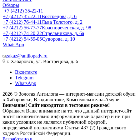
Обзоры
+7 (4212) 35-22-11
+7 (4212) 35-22-11
Вострецова, д. 6
+7 (4212) 76-44-11
Льва Толстого, д. 2
+7 (4212) 56-77-77
Краснореченская, д. 98
+7 (4212) 74-20-22
Стрельникова, д. 6а
+7 (4212) 54-59-05
Суворова, д. 10
WhatsApp
zakaz@antilopadv.ru
г. Хабаровск, ул. Вострецова, д. 6
Вконтакте
Telegram
WhatsApp
2026 © Золотая Антилопа — интернет-магазин детской обуви
в Хабаровске, Владивостоке, Комсомольске-на-Амуре
Внимание! Сайт находится в тестовом режиме!
Обращаем Ваше внимание на то, что данный интернет-сайт
носит исключительно информационный характер и ни при
каких условиях не является публичной офертой,
определяемой положениями Статьи 437 (2) Гражданского
кодекса Российской Федерации.
Разработано в