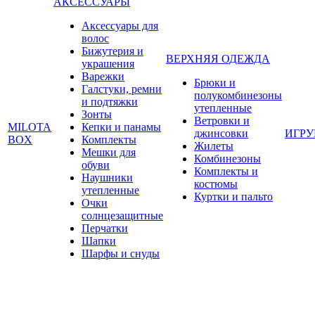
АКСЕССУАРЫ
Аксессуары для
волос
Бижутерия и
ВЕРХНЯЯ ОДЕЖДА
украшения
Варежки
Брюки и
Галстуки, ремни
полукомбинезоны
и подтяжки
утепленные
Зонты
Ветровки и
MILOTA
Кепки и панамы
джинсовки
ИГР
BOX
Комплекты
Жилеты
Мешки для
Комбинезоны
обуви
Комплекты и
Наушники
костюмы
утепленные
Куртки и пальто
Очки
солнцезащитные
Перчатки
Шапки
Шарфы и снуды