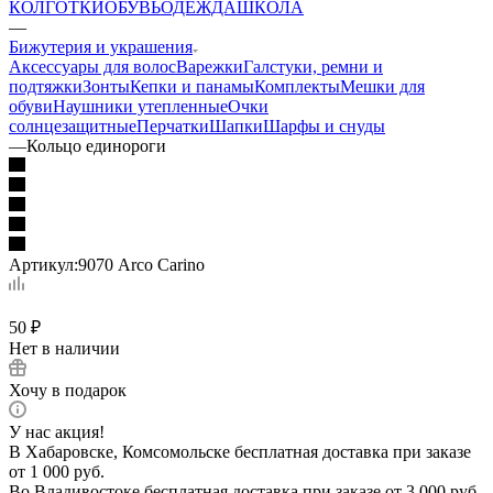
КОЛГОТКИ
ОБУВЬ
ОДЕЖДА
ШКОЛА
—
Бижутерия и украшения
Аксессуары для волос
Варежки
Галстуки, ремни и
подтяжки
Зонты
Кепки и панамы
Комплекты
Мешки для
обуви
Наушники утепленные
Очки
солнцезащитные
Перчатки
Шапки
Шарфы и снуды
—
Кольцо единороги
Артикул:
9070 Arco Carino
50
₽
Нет в наличии
Хочу в подарок
У нас акция!
В Хабаровске, Комсомольске бесплатная доставка при заказе
от 1 000 руб.
Во Владивостоке бесплатная доставка при заказе от 3 000 руб.