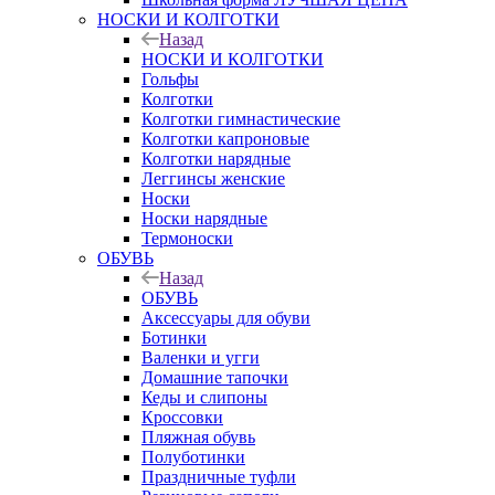
НОСКИ И КОЛГОТКИ
Назад
НОСКИ И КОЛГОТКИ
Гольфы
Колготки
Колготки гимнастические
Колготки капроновые
Колготки нарядные
Леггинсы женские
Носки
Носки нарядные
Термоноски
ОБУВЬ
Назад
ОБУВЬ
Аксессуары для обуви
Ботинки
Валенки и угги
Домашние тапочки
Кеды и слипоны
Кроссовки
Пляжная обувь
Полуботинки
Праздничные туфли