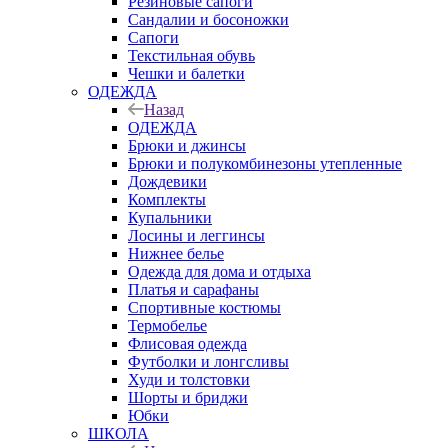
Резиновые сапоги
Сандалии и босоножки
Сапоги
Текстильная обувь
Чешки и балетки
ОДЕЖДА
Назад
ОДЕЖДА
Брюки и джинсы
Брюки и полукомбинезоны утепленные
Дождевики
Комплекты
Купальники
Лосины и леггинсы
Нижнее белье
Одежда для дома и отдыха
Платья и сарафаны
Спортивные костюмы
Термобелье
Флисовая одежда
Футболки и лонгсливы
Худи и толстовки
Шорты и бриджи
Юбки
ШКОЛА