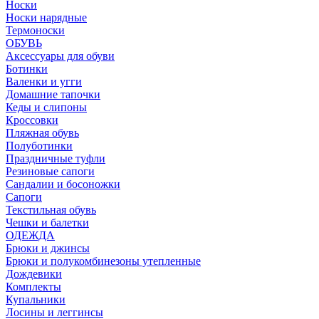
Носки
Носки нарядные
Термоноски
ОБУВЬ
Аксессуары для обуви
Ботинки
Валенки и угги
Домашние тапочки
Кеды и слипоны
Кроссовки
Пляжная обувь
Полуботинки
Праздничные туфли
Резиновые сапоги
Сандалии и босоножки
Сапоги
Текстильная обувь
Чешки и балетки
ОДЕЖДА
Брюки и джинсы
Брюки и полукомбинезоны утепленные
Дождевики
Комплекты
Купальники
Лосины и леггинсы