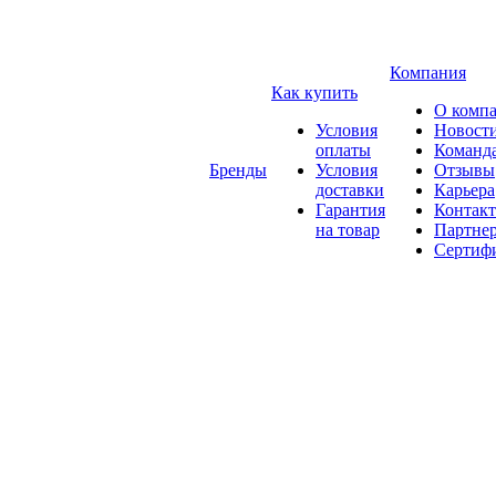
Компания
Как купить
О комп
Условия
Новост
оплаты
Команд
Бренды
Условия
Отзывы
доставки
Карьера
Гарантия
Контак
на товар
Партне
Сертиф