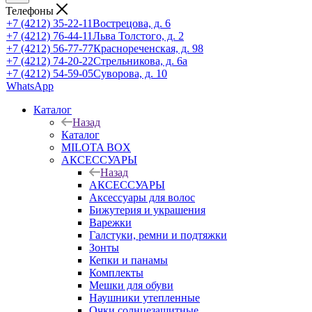
Телефоны
+7 (4212) 35-22-11
Вострецова, д. 6
+7 (4212) 76-44-11
Льва Толстого, д. 2
+7 (4212) 56-77-77
Краснореченская, д. 98
+7 (4212) 74-20-22
Стрельникова, д. 6а
+7 (4212) 54-59-05
Суворова, д. 10
WhatsApp
Каталог
Назад
Каталог
MILOTA BOX
АКСЕССУАРЫ
Назад
АКСЕССУАРЫ
Аксессуары для волос
Бижутерия и украшения
Варежки
Галстуки, ремни и подтяжки
Зонты
Кепки и панамы
Комплекты
Мешки для обуви
Наушники утепленные
Очки солнцезащитные