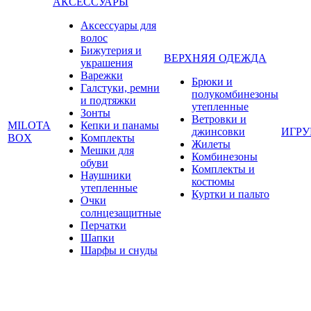
АКСЕССУАРЫ
Аксессуары для
волос
Бижутерия и
ВЕРХНЯЯ ОДЕЖДА
украшения
Варежки
Брюки и
Галстуки, ремни
полукомбинезоны
и подтяжки
утепленные
Зонты
Ветровки и
MILOTA
Кепки и панамы
джинсовки
ИГР
BOX
Комплекты
Жилеты
Мешки для
Комбинезоны
обуви
Комплекты и
Наушники
костюмы
утепленные
Куртки и пальто
Очки
солнцезащитные
Перчатки
Шапки
Шарфы и снуды