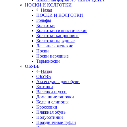
НОСКИ И КОЛГОТКИ
Назад
НОСКИ И КОЛГОТКИ
Гольфы
Колготки
Колготки гимнастические
Колготки капроновые
Колготки нарядные
Леггинсы женские
Носки
Носки нарядные
Термоноски
ОБУВЬ
Назад
ОБУВЬ
Аксессуары для обуви
Ботинки
Валенки и угги
Домашние тапочки
Кеды и слипоны
Кроссовки
Пляжная обувь
Полуботинки
Праздничные туфли