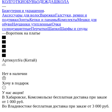
КОЛГОТКИ
ОБУВЬ
ОДЕЖДА
ШКОЛА
—
Бижутерия и украшения
Аксессуары для волос
Варежки
Галстуки, ремни и
подтяжки
Зонты
Кепки и панамы
Комплекты
Мешки для
обуви
Наушники утепленные
Очки
солнцезащитные
Перчатки
Шапки
Шарфы и снуды
—
Воротник на платье
Артикул:
б/а (Китай)
Нет в наличии
Хочу в подарок
У нас акция!
В Хабаровске, Комсомольске бесплатная доставка при заказе
от 1 000 руб.
Во Владивостоке бесплатная доставка при заказе от 3 000 руб.