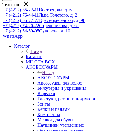
Телефоны
+7 (4212) 35-22-11
Вострецова, д. 6
+7 (4212) 76-44-11
Льва Толстого, д. 2
+7 (4212) 56-77-77
Краснореченская, д. 98
+7 (4212) 74-20-22
Стрельникова, д. 6а
+7 (4212) 54-59-05
Суворова, д. 10
WhatsApp
Каталог
Назад
Каталог
MILOTA BOX
АКСЕССУАРЫ
Назад
АКСЕССУАРЫ
Аксессуары для волос
Бижутерия и украшения
Варежки
Галстуки, ремни и подтяжки
Зонты
Кепки и панамы
Комплекты
Мешки для обуви
Наушники утепленные
Очки солнцезащитные