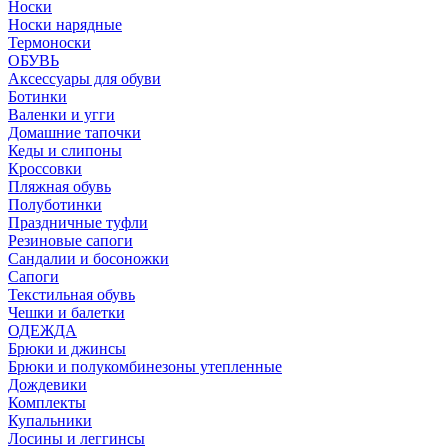
Носки
Носки нарядные
Термоноски
ОБУВЬ
Аксессуары для обуви
Ботинки
Валенки и угги
Домашние тапочки
Кеды и слипоны
Кроссовки
Пляжная обувь
Полуботинки
Праздничные туфли
Резиновые сапоги
Сандалии и босоножки
Сапоги
Текстильная обувь
Чешки и балетки
ОДЕЖДА
Брюки и джинсы
Брюки и полукомбинезоны утепленные
Дождевики
Комплекты
Купальники
Лосины и леггинсы