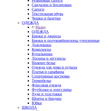
Резиновые сапоги
Сандалии и босоножки
Сапоги
Текстильная обувь
Чешки и балетки
ОДЕЖДА
Назад
ОДЕЖДА
Брюки и джинсы
Брюки и полукомбинезоны утепленные
Дождевики
Комплекты
Купальники
Лосины и леггинсы
Нижнее белье
Одежда для дома и отдыха
Платья и сарафаны
Спортивные костюмы
Термобелье
Флисовая одежда
Футболки и лонгсливы
Худи и толстовки
Шорты и бриджи
Юбки
ШКОЛА