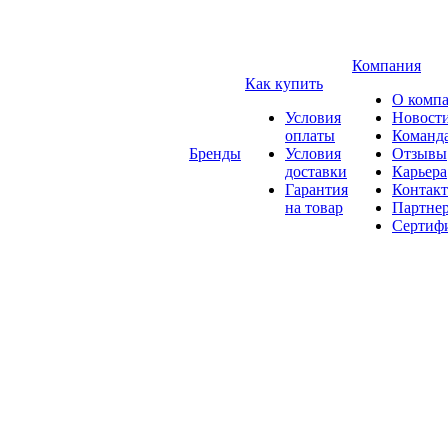
Компания
Как купить
О комп
Условия
Новост
оплаты
Команд
Бренды
Условия
Отзывы
доставки
Карьера
Гарантия
Контак
на товар
Партне
Сертиф