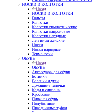
НОСКИ И КОЛГОТКИ
Назад
НОСКИ И КОЛГОТКИ
Гольфы
Колготки
Колготки гимнастические
Колготки капроновые
Колготки нарядные
Леггинсы женские
Носки
Носки нарядные
Термоноски
ОБУВЬ
Назад
ОБУВЬ
Аксессуары для обуви
Ботинки
Валенки и угги
Домашние тапочки
Кеды и слипоны
Кроссовки
Пляжная обувь
Полуботинки
Праздничные туфли