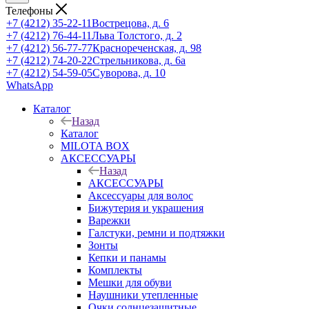
Телефоны
+7 (4212) 35-22-11
Вострецова, д. 6
+7 (4212) 76-44-11
Льва Толстого, д. 2
+7 (4212) 56-77-77
Краснореченская, д. 98
+7 (4212) 74-20-22
Стрельникова, д. 6а
+7 (4212) 54-59-05
Суворова, д. 10
WhatsApp
Каталог
Назад
Каталог
MILOTA BOX
АКСЕССУАРЫ
Назад
АКСЕССУАРЫ
Аксессуары для волос
Бижутерия и украшения
Варежки
Галстуки, ремни и подтяжки
Зонты
Кепки и панамы
Комплекты
Мешки для обуви
Наушники утепленные
Очки солнцезащитные