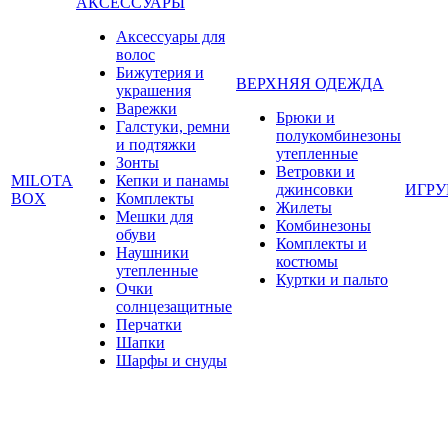
АКСЕССУАРЫ
Аксессуары для
волос
Бижутерия и
ВЕРХНЯЯ ОДЕЖДА
украшения
Варежки
Брюки и
Галстуки, ремни
полукомбинезоны
и подтяжки
утепленные
Зонты
Ветровки и
MILOTA
Кепки и панамы
джинсовки
ИГР
BOX
Комплекты
Жилеты
Мешки для
Комбинезоны
обуви
Комплекты и
Наушники
костюмы
утепленные
Куртки и пальто
Очки
солнцезащитные
Перчатки
Шапки
Шарфы и снуды