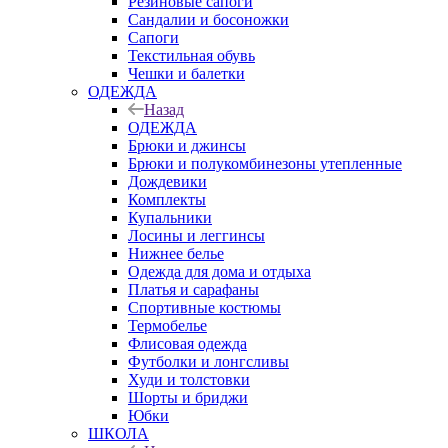
Резиновые сапоги
Сандалии и босоножки
Сапоги
Текстильная обувь
Чешки и балетки
ОДЕЖДА
Назад
ОДЕЖДА
Брюки и джинсы
Брюки и полукомбинезоны утепленные
Дождевики
Комплекты
Купальники
Лосины и леггинсы
Нижнее белье
Одежда для дома и отдыха
Платья и сарафаны
Спортивные костюмы
Термобелье
Флисовая одежда
Футболки и лонгсливы
Худи и толстовки
Шорты и бриджи
Юбки
ШКОЛА