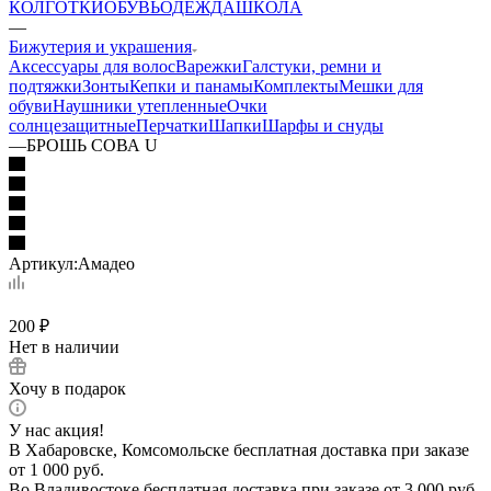
КОЛГОТКИ
ОБУВЬ
ОДЕЖДА
ШКОЛА
—
Бижутерия и украшения
Аксессуары для волос
Варежки
Галстуки, ремни и
подтяжки
Зонты
Кепки и панамы
Комплекты
Мешки для
обуви
Наушники утепленные
Очки
солнцезащитные
Перчатки
Шапки
Шарфы и снуды
—
БРОШЬ СОВА U
Артикул:
Амадео
200
₽
Нет в наличии
Хочу в подарок
У нас акция!
В Хабаровске, Комсомольске бесплатная доставка при заказе
от 1 000 руб.
Во Владивостоке бесплатная доставка при заказе от 3 000 руб.