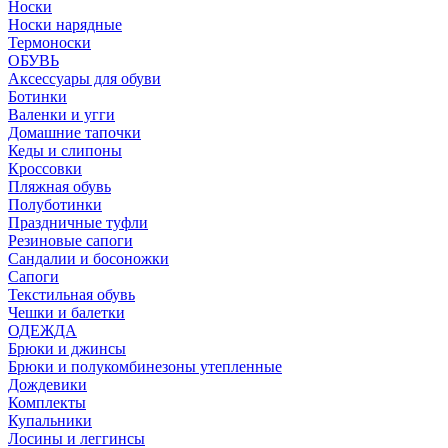
Носки
Носки нарядные
Термоноски
ОБУВЬ
Аксессуары для обуви
Ботинки
Валенки и угги
Домашние тапочки
Кеды и слипоны
Кроссовки
Пляжная обувь
Полуботинки
Праздничные туфли
Резиновые сапоги
Сандалии и босоножки
Сапоги
Текстильная обувь
Чешки и балетки
ОДЕЖДА
Брюки и джинсы
Брюки и полукомбинезоны утепленные
Дождевики
Комплекты
Купальники
Лосины и леггинсы