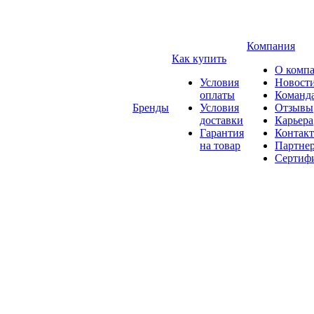
Компания
Как купить
О комп
Условия
Новост
оплаты
Команд
Бренды
Условия
Отзывы
доставки
Карьера
Гарантия
Контак
на товар
Партне
Сертиф