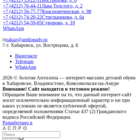
+7 (4212) 35-22-11
Вострецова, д. 6
+7 (4212) 76-44-11
Льва Толстого, д. 2
+7 (4212) 56-77-77
Краснореченская, д. 98
+7 (4212) 74-20-22
Стрельникова, д. 6а
+7 (4212) 54-59-05
Суворова, д. 10
WhatsApp
zakaz@antilopadv.ru
г. Хабаровск, ул. Вострецова, д. 6
Вконтакте
Telegram
WhatsApp
2026 © Золотая Антилопа — интернет-магазин детской обуви
в Хабаровске, Владивостоке, Комсомольске-на-Амуре
Внимание! Сайт находится в тестовом режиме!
Обращаем Ваше внимание на то, что данный интернет-сайт
носит исключительно информационный характер и ни при
каких условиях не является публичной офертой,
определяемой положениями Статьи 437 (2) Гражданского
кодекса Российской Федерации.
Разработано в