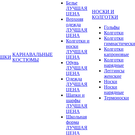
Белье
ЛУЧШАЯ
НОСКИ И
ЦЕНА
КОЛГОТКИ
Верхняя
одежда
Гольфы
ЛУЧШАЯ
Колготки
ЦЕНА
Колготки
Колготки и
гимнастическ
носки
Колготки
ЛУЧШАЯ
КАРНАВАЛЬНЫЕ
капроновые
УШКИ
ЦЕНА
КОСТЮМЫ
Колготки
Обувь
нарядные
ЛУЧШАЯ
Леггинсы
ЦЕНА
женские
Одежда
Носки
ЛУЧШАЯ
Носки
ЦЕНА
нарядные
Шапки и
Термоноски
шарфы
ЛУЧШАЯ
ЦЕНА
Школьная
форма
ЛУЧШАЯ
ЦЕНА