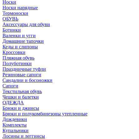
Носки
Носки нарядные
Термоноски
ОБУВЬ
Аксессуары для обуви
Ботинки
Валенки и угги
Домашние тапочки
Кеды и слипоны
Кроссовки
Пляжная обувь
Полуботинки
Праздничные туфли
Резиновые сапоги
Сандалии и босоножки
Сапоги
Текстильная обувь
Чешки и балетки
ОДЕЖДА
Брюки и джинсы
Брюки и полукомбинезоны утепленные
Дождевики
Комплекты
Купальники
Лосины и леггинсы