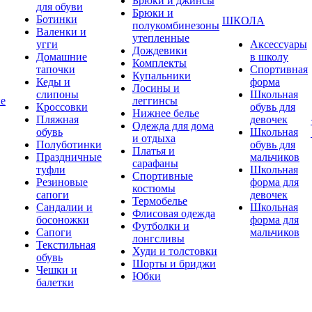
Брюки и джинсы
для обуви
Брюки и
Ботинки
ШКОЛА
полукомбинезоны
Валенки и
утепленные
угги
Аксессуары
Дождевики
Домашние
в школу
Комплекты
тапочки
Спортивная
Купальники
Кеды и
форма
Лосины и
слипоны
Школьная
ие
леггинсы
Кроссовки
обувь для
Нижнее белье
Пляжная
девочек
Одежда для дома
обувь
Школьная
и отдыха
Полуботинки
обувь для
Платья и
Праздничные
мальчиков
сарафаны
туфли
Школьная
Спортивные
Резиновые
форма для
костюмы
сапоги
девочек
Термобелье
Сандалии и
Школьная
Флисовая одежда
босоножки
форма для
Футболки и
Сапоги
мальчиков
лонгсливы
Текстильная
Худи и толстовки
обувь
Шорты и бриджи
Чешки и
Юбки
балетки