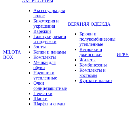
АКСЕССУАРЫ
Аксессуары для
волос
Бижутерия и
ВЕРХНЯЯ ОДЕЖДА
украшения
Варежки
Брюки и
Галстуки, ремни
полукомбинезоны
и подтяжки
утепленные
Зонты
Ветровки и
MILOTA
Кепки и панамы
джинсовки
ИГР
BOX
Комплекты
Жилеты
Мешки для
Комбинезоны
обуви
Комплекты и
Наушники
костюмы
утепленные
Куртки и пальто
Очки
солнцезащитные
Перчатки
Шапки
Шарфы и снуды