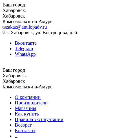
Ваш город
Хабаровск
Хабаровск
Комсомольск-на-Амуре
zakaz@antilopadv.ru
г. Хабаровск, ул. Вострецова, д. 6
Вконтакте
Telegram
WhatsApp
Ваш город
Хабаровск
Хабаровск
Комсомольск-на-Амуре
О компании
Производители
Магазины
Как купить
Правила эксплуатации
Возврат
Контакты
...