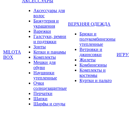
АКСЕССУАРЫ
Аксессуары для
волос
Бижутерия и
ВЕРХНЯЯ ОДЕЖДА
украшения
Варежки
Брюки и
Галстуки, ремни
полукомбинезоны
и подтяжки
утепленные
Зонты
Ветровки и
MILOTA
Кепки и панамы
джинсовки
ИГР
BOX
Комплекты
Жилеты
Мешки для
Комбинезоны
обуви
Комплекты и
Наушники
костюмы
утепленные
Куртки и пальто
Очки
солнцезащитные
Перчатки
Шапки
Шарфы и снуды