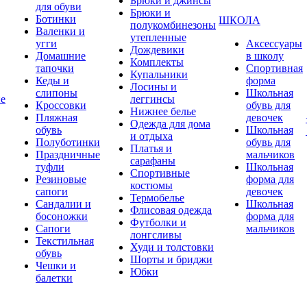
Брюки и джинсы
для обуви
Брюки и
Ботинки
ШКОЛА
полукомбинезоны
Валенки и
утепленные
угги
Аксессуары
Дождевики
Домашние
в школу
Комплекты
тапочки
Спортивная
Купальники
Кеды и
форма
Лосины и
слипоны
Школьная
ие
леггинсы
Кроссовки
обувь для
Нижнее белье
Пляжная
девочек
Одежда для дома
обувь
Школьная
и отдыха
Полуботинки
обувь для
Платья и
Праздничные
мальчиков
сарафаны
туфли
Школьная
Спортивные
Резиновые
форма для
костюмы
сапоги
девочек
Термобелье
Сандалии и
Школьная
Флисовая одежда
босоножки
форма для
Футболки и
Сапоги
мальчиков
лонгсливы
Текстильная
Худи и толстовки
обувь
Шорты и бриджи
Чешки и
Юбки
балетки