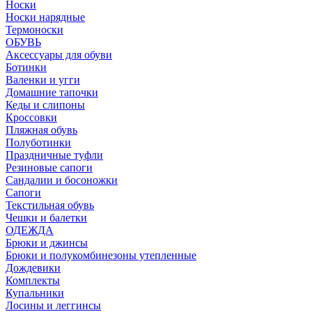
Носки
Носки нарядные
Термоноски
ОБУВЬ
Аксессуары для обуви
Ботинки
Валенки и угги
Домашние тапочки
Кеды и слипоны
Кроссовки
Пляжная обувь
Полуботинки
Праздничные туфли
Резиновые сапоги
Сандалии и босоножки
Сапоги
Текстильная обувь
Чешки и балетки
ОДЕЖДА
Брюки и джинсы
Брюки и полукомбинезоны утепленные
Дождевики
Комплекты
Купальники
Лосины и леггинсы