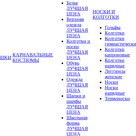
Белье
ЛУЧШАЯ
НОСКИ И
ЦЕНА
КОЛГОТКИ
Верхняя
одежда
Гольфы
ЛУЧШАЯ
Колготки
ЦЕНА
Колготки
Колготки и
гимнастическ
носки
Колготки
ЛУЧШАЯ
КАРНАВАЛЬНЫЕ
капроновые
УШКИ
ЦЕНА
КОСТЮМЫ
Колготки
Обувь
нарядные
ЛУЧШАЯ
Леггинсы
ЦЕНА
женские
Одежда
Носки
ЛУЧШАЯ
Носки
ЦЕНА
нарядные
Шапки и
Термоноски
шарфы
ЛУЧШАЯ
ЦЕНА
Школьная
форма
ЛУЧШАЯ
ЦЕНА