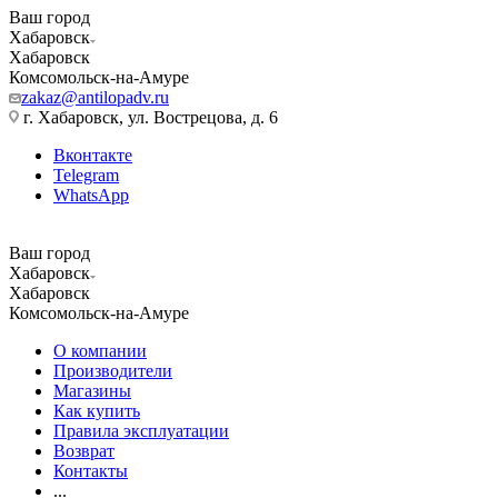
Ваш город
Хабаровск
Хабаровск
Комсомольск-на-Амуре
zakaz@antilopadv.ru
г. Хабаровск, ул. Вострецова, д. 6
Вконтакте
Telegram
WhatsApp
Ваш город
Хабаровск
Хабаровск
Комсомольск-на-Амуре
О компании
Производители
Магазины
Как купить
Правила эксплуатации
Возврат
Контакты
...