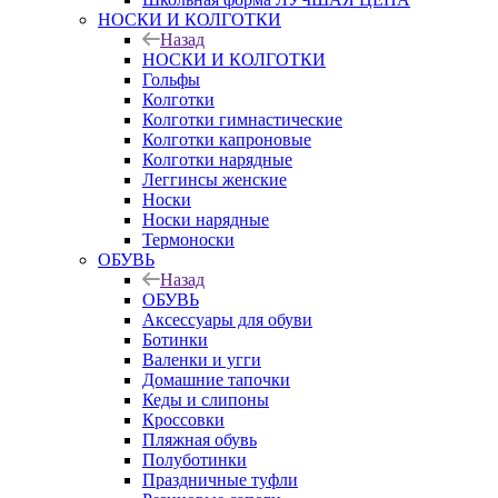
НОСКИ И КОЛГОТКИ
Назад
НОСКИ И КОЛГОТКИ
Гольфы
Колготки
Колготки гимнастические
Колготки капроновые
Колготки нарядные
Леггинсы женские
Носки
Носки нарядные
Термоноски
ОБУВЬ
Назад
ОБУВЬ
Аксессуары для обуви
Ботинки
Валенки и угги
Домашние тапочки
Кеды и слипоны
Кроссовки
Пляжная обувь
Полуботинки
Праздничные туфли