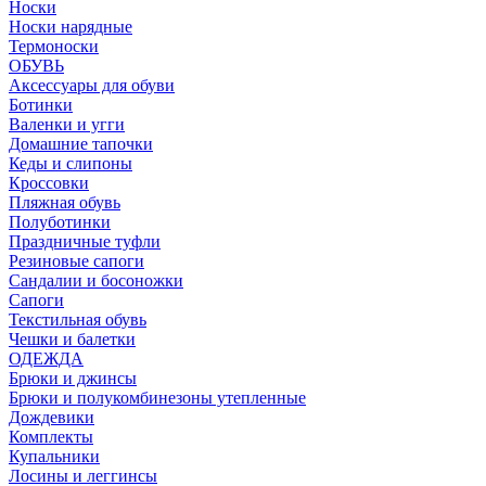
Носки
Носки нарядные
Термоноски
ОБУВЬ
Аксессуары для обуви
Ботинки
Валенки и угги
Домашние тапочки
Кеды и слипоны
Кроссовки
Пляжная обувь
Полуботинки
Праздничные туфли
Резиновые сапоги
Сандалии и босоножки
Сапоги
Текстильная обувь
Чешки и балетки
ОДЕЖДА
Брюки и джинсы
Брюки и полукомбинезоны утепленные
Дождевики
Комплекты
Купальники
Лосины и леггинсы