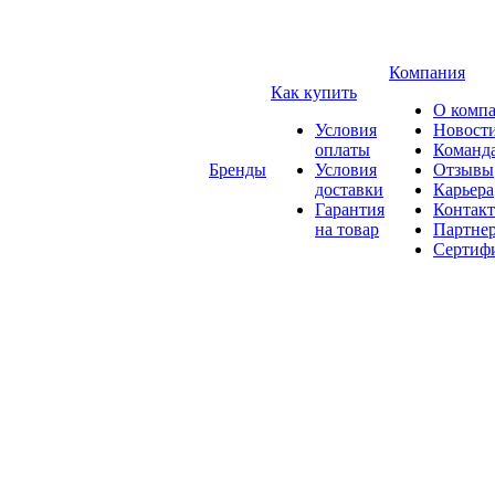
Компания
Как купить
О комп
Условия
Новост
оплаты
Команд
Бренды
Условия
Отзывы
доставки
Карьера
Гарантия
Контак
на товар
Партне
Сертиф