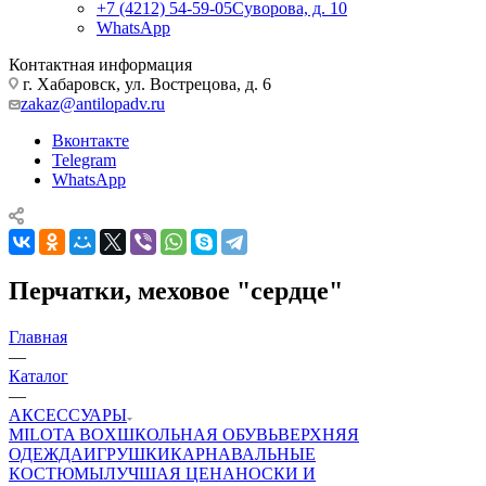
+7 (4212) 54-59-05
Суворова, д. 10
WhatsApp
Контактная информация
г. Хабаровск, ул. Вострецова, д. 6
zakaz@antilopadv.ru
Вконтакте
Telegram
WhatsApp
Перчатки, меховое "сердце"
Главная
—
Каталог
—
АКСЕССУАРЫ
MILOTA BOX
ШКОЛЬНАЯ ОБУВЬ
ВЕРХНЯЯ
ОДЕЖДА
ИГРУШКИ
КАРНАВАЛЬНЫЕ
КОСТЮМЫ
ЛУЧШАЯ ЦЕНА
НОСКИ И