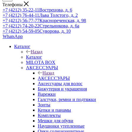
Телефоны
+7 (4212) 35-22-11
Вострецова, д. 6
+7 (4212) 76-44-11
Льва Толстого, д. 2
+7 (4212) 56-77-77
Краснореченская, д. 98
+7 (4212) 74-20-22
Стрельникова, д. 6а
+7 (4212) 54-59-05
Суворова, д. 10
WhatsApp
Каталог
Назад
Каталог
MILOTA BOX
АКСЕССУАРЫ
Назад
АКСЕССУАРЫ
Аксессуары для волос
Бижутерия и украшения
Варежки
Галстуки, ремни и подтяжки
Зонты
Кепки и панамы
Комплекты
Мешки для обуви
Наушники утепленные
Очки солнцезащитные