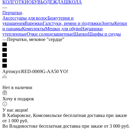
КОЛГОТКИ
ОБУВЬ
ОДЕЖДА
ШКОЛА
—
Перчатки
Аксессуары для волос
Бижутерия и
украшения
Варежки
Галстуки, ремни и подтяжки
Зонты
Кепки
и панамы
Комплекты
Мешки для обуви
Наушники
утепленные
Очки солнцезащитные
Шапки
Шарфы и снуды
—
Перчатки, меховое "сердце"
Артикул:
RED-0069G-AA50 YO!
Нет в наличии
Хочу в подарок
У нас акция!
В Хабаровске, Комсомольске бесплатная доставка при заказе
от 1 000 руб.
Во Владивостоке бесплатная доставка при заказе от 3 000 руб.