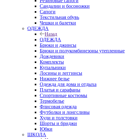
Резиновые сапоги
Сандалии и босоножки
Сапоги
Текстильная обувь
Чешки и балетки
ОДЕЖДА
Назад
ОДЕЖДА
Брюки и джинсы
Брюки и полукомбинезоны утепленные
Дождевики
Комплекты
Купальники
Лосины и леггинсы
Нижнее белье
Одежда для дома и отдыха
Платья и сарафаны
Спортивные костюмы
Термобелье
Флисовая одежда
Футболки и лонгсливы
Худи и толстовки
Шорты и бриджи
Юбки
ШКОЛА