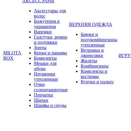
АКСЕССУАРЫ
Аксессуары для
волос
Бижутерия и
ВЕРХНЯЯ ОДЕЖДА
украшения
Варежки
Брюки и
Галстуки, ремни
полукомбинезоны
и подтяжки
утепленные
Зонты
Ветровки и
MILOTA
Кепки и панамы
джинсовки
ИГР
BOX
Комплекты
Жилеты
Мешки для
Комбинезоны
обуви
Комплекты и
Наушники
костюмы
утепленные
Куртки и пальто
Очки
солнцезащитные
Перчатки
Шапки
Шарфы и снуды