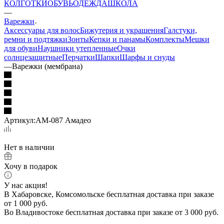
КОЛГОТКИ
ОБУВЬ
ОДЕЖДА
ШКОЛА
—
Варежки
Аксессуары для волос
Бижутерия и украшения
Галстуки,
ремни и подтяжки
Зонты
Кепки и панамы
Комплекты
Мешки
для обуви
Наушники утепленные
Очки
солнцезащитные
Перчатки
Шапки
Шарфы и снуды
—
Варежки (мембрана)
Артикул:
АМ-087 Амадео
Нет в наличии
Хочу в подарок
У нас акция!
В Хабаровске, Комсомольске бесплатная доставка при заказе
от 1 000 руб.
Во Владивостоке бесплатная доставка при заказе от 3 000 руб.