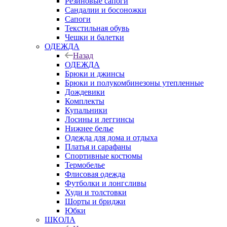
Резиновые сапоги
Сандалии и босоножки
Сапоги
Текстильная обувь
Чешки и балетки
ОДЕЖДА
Назад
ОДЕЖДА
Брюки и джинсы
Брюки и полукомбинезоны утепленные
Дождевики
Комплекты
Купальники
Лосины и леггинсы
Нижнее белье
Одежда для дома и отдыха
Платья и сарафаны
Спортивные костюмы
Термобелье
Флисовая одежда
Футболки и лонгсливы
Худи и толстовки
Шорты и бриджи
Юбки
ШКОЛА