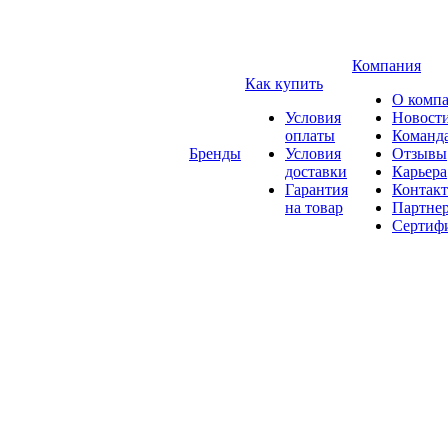
Компания
Как купить
О комп
Условия
Новост
оплаты
Команд
Бренды
Условия
Отзывы
доставки
Карьера
Гарантия
Контак
на товар
Партне
Сертиф