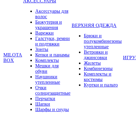
АКСЕССУАРЫ
Аксессуары для
волос
Бижутерия и
ВЕРХНЯЯ ОДЕЖДА
украшения
Варежки
Брюки и
Галстуки, ремни
полукомбинезоны
и подтяжки
утепленные
Зонты
Ветровки и
MILOTA
Кепки и панамы
джинсовки
ИГР
BOX
Комплекты
Жилеты
Мешки для
Комбинезоны
обуви
Комплекты и
Наушники
костюмы
утепленные
Куртки и пальто
Очки
солнцезащитные
Перчатки
Шапки
Шарфы и снуды