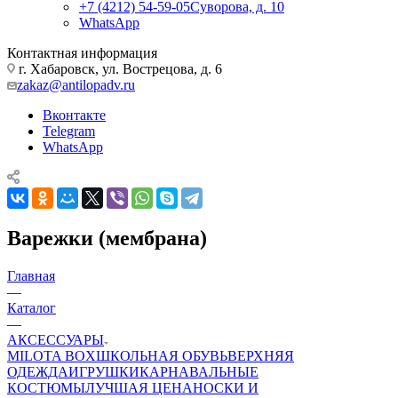
+7 (4212) 54-59-05
Суворова, д. 10
WhatsApp
Контактная информация
г. Хабаровск, ул. Вострецова, д. 6
zakaz@antilopadv.ru
Вконтакте
Telegram
WhatsApp
Варежки (мембрана)
Главная
—
Каталог
—
АКСЕССУАРЫ
MILOTA BOX
ШКОЛЬНАЯ ОБУВЬ
ВЕРХНЯЯ
ОДЕЖДА
ИГРУШКИ
КАРНАВАЛЬНЫЕ
КОСТЮМЫ
ЛУЧШАЯ ЦЕНА
НОСКИ И