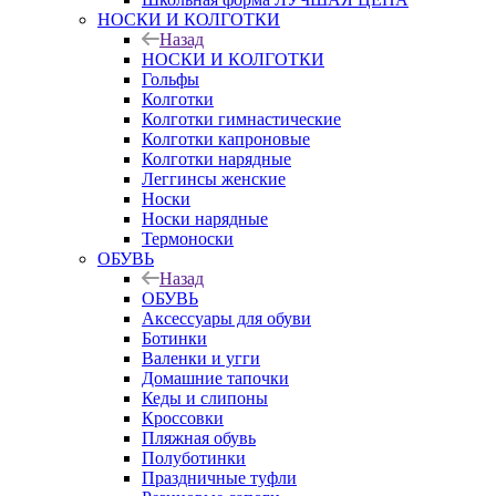
НОСКИ И КОЛГОТКИ
Назад
НОСКИ И КОЛГОТКИ
Гольфы
Колготки
Колготки гимнастические
Колготки капроновые
Колготки нарядные
Леггинсы женские
Носки
Носки нарядные
Термоноски
ОБУВЬ
Назад
ОБУВЬ
Аксессуары для обуви
Ботинки
Валенки и угги
Домашние тапочки
Кеды и слипоны
Кроссовки
Пляжная обувь
Полуботинки
Праздничные туфли