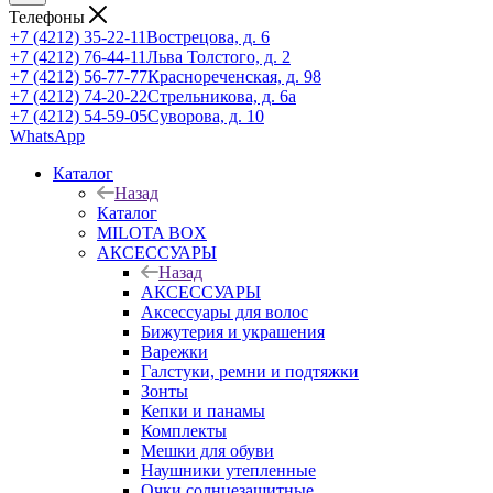
Телефоны
+7 (4212) 35-22-11
Вострецова, д. 6
+7 (4212) 76-44-11
Льва Толстого, д. 2
+7 (4212) 56-77-77
Краснореченская, д. 98
+7 (4212) 74-20-22
Стрельникова, д. 6а
+7 (4212) 54-59-05
Суворова, д. 10
WhatsApp
Каталог
Назад
Каталог
MILOTA BOX
АКСЕССУАРЫ
Назад
АКСЕССУАРЫ
Аксессуары для волос
Бижутерия и украшения
Варежки
Галстуки, ремни и подтяжки
Зонты
Кепки и панамы
Комплекты
Мешки для обуви
Наушники утепленные
Очки солнцезащитные