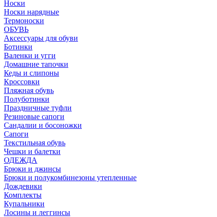
Носки
Носки нарядные
Термоноски
ОБУВЬ
Аксессуары для обуви
Ботинки
Валенки и угги
Домашние тапочки
Кеды и слипоны
Кроссовки
Пляжная обувь
Полуботинки
Праздничные туфли
Резиновые сапоги
Сандалии и босоножки
Сапоги
Текстильная обувь
Чешки и балетки
ОДЕЖДА
Брюки и джинсы
Брюки и полукомбинезоны утепленные
Дождевики
Комплекты
Купальники
Лосины и леггинсы