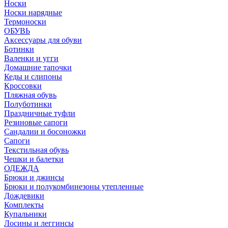
Носки
Носки нарядные
Термоноски
ОБУВЬ
Аксессуары для обуви
Ботинки
Валенки и угги
Домашние тапочки
Кеды и слипоны
Кроссовки
Пляжная обувь
Полуботинки
Праздничные туфли
Резиновые сапоги
Сандалии и босоножки
Сапоги
Текстильная обувь
Чешки и балетки
ОДЕЖДА
Брюки и джинсы
Брюки и полукомбинезоны утепленные
Дождевики
Комплекты
Купальники
Лосины и леггинсы