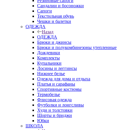
Резиновые сапоги
Сандалии и босоножки
Сапоги
Текстильная обувь
Чешки и балетки
ОДЕЖДА
Назад
ОДЕЖДА
Брюки и джинсы
Брюки и полукомбинезоны утепленные
Дождевики
Комплекты
Купальники
Лосины и леггинсы
Нижнее белье
Одежда для дома и отдыха
Платья и сарафаны
Спортивные костюмы
Термобелье
Флисовая одежда
Футболки и лонгсливы
Худи и толстовки
Шорты и бриджи
Юбки
ШКОЛА