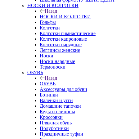
НОСКИ И КОЛГОТКИ
Назад
НОСКИ И КОЛГОТКИ
Гольфы
Колготки
Колготки гимнастические
Колготки капроновые
Колготки нарядные
Леггинсы женские
Носки
Носки нарядные
Термоноски
ОБУВЬ
Назад
ОБУВЬ
Аксессуары для обуви
Ботинки
Валенки и угги
Домашние тапочки
Кеды и слипоны
Кроссовки
Пляжная обувь
Полуботинки
Праздничные туфли