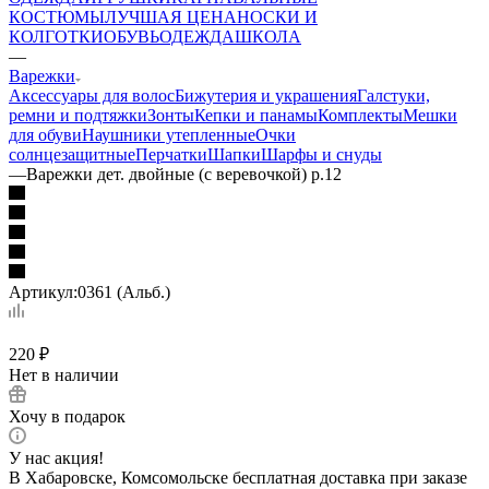
КОСТЮМЫ
ЛУЧШАЯ ЦЕНА
НОСКИ И
КОЛГОТКИ
ОБУВЬ
ОДЕЖДА
ШКОЛА
—
Варежки
Аксессуары для волос
Бижутерия и украшения
Галстуки,
ремни и подтяжки
Зонты
Кепки и панамы
Комплекты
Мешки
для обуви
Наушники утепленные
Очки
солнцезащитные
Перчатки
Шапки
Шарфы и снуды
—
Варежки дет. двойные (с веревочкой) р.12
Артикул:
0361 (Альб.)
220
₽
Нет в наличии
Хочу в подарок
У нас акция!
В Хабаровске, Комсомольске бесплатная доставка при заказе