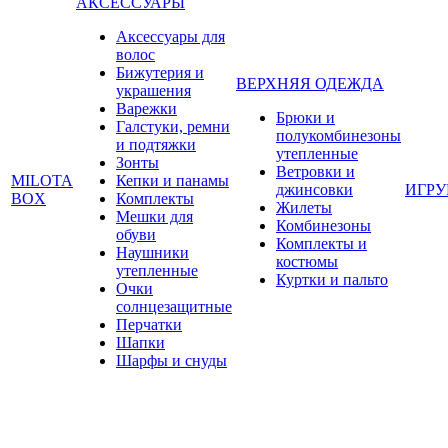
АКСЕССУАРЫ
Аксессуары для
волос
Бижутерия и
ВЕРХНЯЯ ОДЕЖДА
украшения
Варежки
Брюки и
Галстуки, ремни
полукомбинезоны
и подтяжки
утепленные
Зонты
Ветровки и
MILOTA
Кепки и панамы
джинсовки
ИГР
BOX
Комплекты
Жилеты
Мешки для
Комбинезоны
обуви
Комплекты и
Наушники
костюмы
утепленные
Куртки и пальто
Очки
солнцезащитные
Перчатки
Шапки
Шарфы и снуды