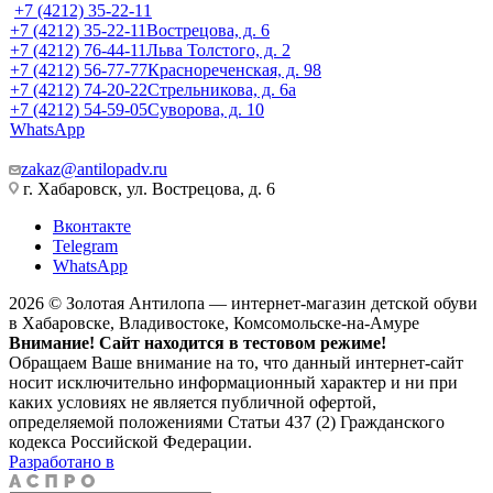
+7 (4212) 35-22-11
+7 (4212) 35-22-11
Вострецова, д. 6
+7 (4212) 76-44-11
Льва Толстого, д. 2
+7 (4212) 56-77-77
Краснореченская, д. 98
+7 (4212) 74-20-22
Стрельникова, д. 6а
+7 (4212) 54-59-05
Суворова, д. 10
WhatsApp
zakaz@antilopadv.ru
г. Хабаровск, ул. Вострецова, д. 6
Вконтакте
Telegram
WhatsApp
2026 © Золотая Антилопа — интернет-магазин детской обуви
в Хабаровске, Владивостоке, Комсомольске-на-Амуре
Внимание! Сайт находится в тестовом режиме!
Обращаем Ваше внимание на то, что данный интернет-сайт
носит исключительно информационный характер и ни при
каких условиях не является публичной офертой,
определяемой положениями Статьи 437 (2) Гражданского
кодекса Российской Федерации.
Разработано в