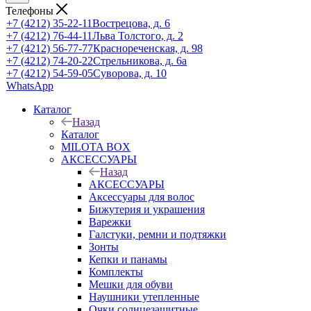
Телефоны
+7 (4212) 35-22-11
Вострецова, д. 6
+7 (4212) 76-44-11
Льва Толстого, д. 2
+7 (4212) 56-77-77
Краснореченская, д. 98
+7 (4212) 74-20-22
Стрельникова, д. 6а
+7 (4212) 54-59-05
Суворова, д. 10
WhatsApp
Каталог
Назад
Каталог
MILOTA BOX
АКСЕССУАРЫ
Назад
АКСЕССУАРЫ
Аксессуары для волос
Бижутерия и украшения
Варежки
Галстуки, ремни и подтяжки
Зонты
Кепки и панамы
Комплекты
Мешки для обуви
Наушники утепленные
Очки солнцезащитные