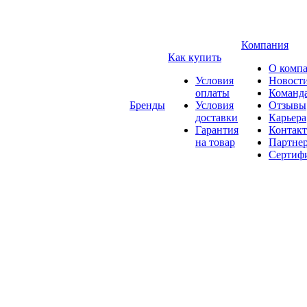
Компания
Как купить
О комп
Условия
Новост
оплаты
Команд
Бренды
Условия
Отзывы
доставки
Карьера
Гарантия
Контак
на товар
Партне
Сертиф