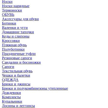
Носки
Носки нарядные
Термоноски
ОБУВЬ
Аксессуары для обуви
Ботинки
Валенки и угги
Домашние тапочки
Кеды и слипоны
Кроссовки
Пляжная обувь
Полуботинки
Праздничные туфли
Резиновые сапоги
Сандалии и босоножки
Сапоги
Текстильная обувь
Чешки и балетки
ОДЕЖДА
Брюки и джинсы
Брюки и полукомбинезоны утепленные
Дождевики
Комплекты
Купальники
Лосины и леггинсы