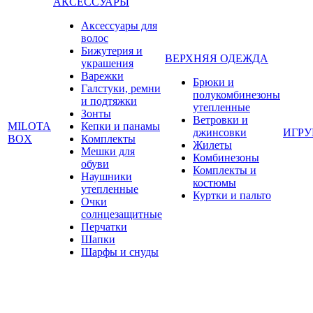
АКСЕССУАРЫ
Аксессуары для
волос
Бижутерия и
ВЕРХНЯЯ ОДЕЖДА
украшения
Варежки
Брюки и
Галстуки, ремни
полукомбинезоны
и подтяжки
утепленные
Зонты
Ветровки и
MILOTA
Кепки и панамы
джинсовки
ИГР
BOX
Комплекты
Жилеты
Мешки для
Комбинезоны
обуви
Комплекты и
Наушники
костюмы
утепленные
Куртки и пальто
Очки
солнцезащитные
Перчатки
Шапки
Шарфы и снуды