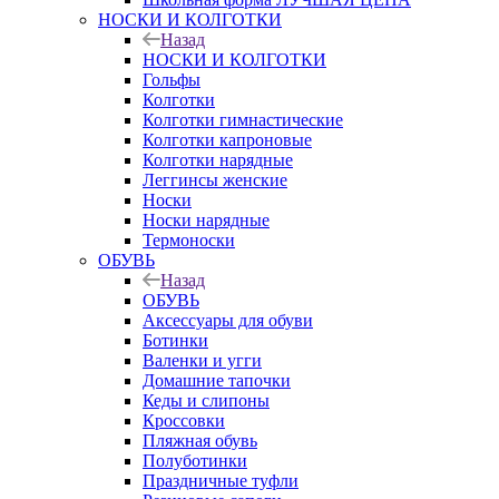
НОСКИ И КОЛГОТКИ
Назад
НОСКИ И КОЛГОТКИ
Гольфы
Колготки
Колготки гимнастические
Колготки капроновые
Колготки нарядные
Леггинсы женские
Носки
Носки нарядные
Термоноски
ОБУВЬ
Назад
ОБУВЬ
Аксессуары для обуви
Ботинки
Валенки и угги
Домашние тапочки
Кеды и слипоны
Кроссовки
Пляжная обувь
Полуботинки
Праздничные туфли