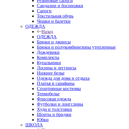
Резиновые сапоги
Сандалии и босоножки
Сапоги
Текстильная обувь
Чешки и балетки
ОДЕЖДА
Назад
ОДЕЖДА
Брюки и джинсы
Брюки и полукомбинезоны утепленные
Дождевики
Комплекты
Купальники
Лосины и леггинсы
Нижнее белье
Одежда для дома и отдыха
Платья и сарафаны
Спортивные костюмы
Термобелье
Флисовая одежда
Футболки и лонгсливы
Худи и толстовки
Шорты и бриджи
Юбки
ШКОЛА