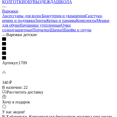
КОЛГОТКИ
ОБУВЬ
ОДЕЖДА
ШКОЛА
—
Варежки
Аксессуары для волос
Бижутерия и украшения
Галстуки,
ремни и подтяжки
Зонты
Кепки и панамы
Комплекты
Мешки
для обуви
Наушники утепленные
Очки
солнцезащитные
Перчатки
Шапки
Шарфы и снуды
—
Варежки детские
Артикул:
1709
340
₽
В наличии
: 22
Рассчитать доставку
Хочу в подарок
У нас акция!
В Хабаровске, Комсомольске бесплатная доставка при заказе