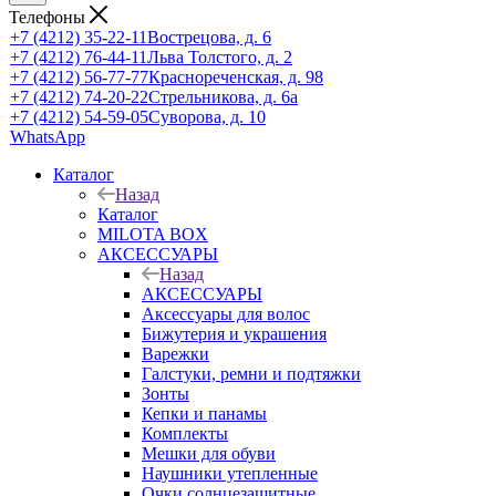
Телефоны
+7 (4212) 35-22-11
Вострецова, д. 6
+7 (4212) 76-44-11
Льва Толстого, д. 2
+7 (4212) 56-77-77
Краснореченская, д. 98
+7 (4212) 74-20-22
Стрельникова, д. 6а
+7 (4212) 54-59-05
Суворова, д. 10
WhatsApp
Каталог
Назад
Каталог
MILOTA BOX
АКСЕССУАРЫ
Назад
АКСЕССУАРЫ
Аксессуары для волос
Бижутерия и украшения
Варежки
Галстуки, ремни и подтяжки
Зонты
Кепки и панамы
Комплекты
Мешки для обуви
Наушники утепленные
Очки солнцезащитные