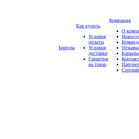
Компания
Как купить
О комп
Условия
Новост
оплаты
Команд
Бренды
Условия
Отзывы
доставки
Карьера
Гарантия
Контак
на товар
Партне
Сертиф