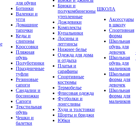
Брюки и джинсы
для обуви
Брюки и
Ботинки
ШКОЛА
полукомбинезоны
Валенки и
утепленные
угги
Аксессуары
Дождевики
Домашние
в школу
Комплекты
тапочки
Спортивная
Купальники
Кеды и
форма
Лосины и
слипоны
Школьная
ие
леггинсы
Кроссовки
обувь для
Нижнее белье
Пляжная
девочек
Одежда для дома
обувь
Школьная
и отдыха
Полуботинки
обувь для
Платья и
Праздничные
мальчиков
сарафаны
туфли
Школьная
Спортивные
Резиновые
форма для
костюмы
сапоги
девочек
Термобелье
Сандалии и
Школьная
Флисовая одежда
босоножки
форма для
Футболки и
Сапоги
мальчиков
лонгсливы
Текстильная
Худи и толстовки
обувь
Шорты и бриджи
Чешки и
Юбки
балетки