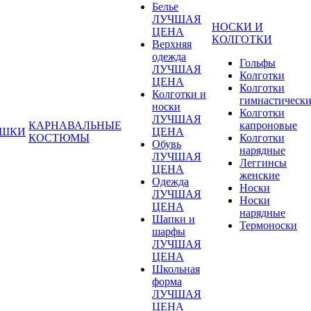
Белье
ЛУЧШАЯ
НОСКИ И
ЦЕНА
КОЛГОТКИ
Верхняя
одежда
Гольфы
ЛУЧШАЯ
Колготки
ЦЕНА
Колготки
Колготки и
гимнастическ
носки
Колготки
ЛУЧШАЯ
КАРНАВАЛЬНЫЕ
капроновые
УШКИ
ЦЕНА
КОСТЮМЫ
Колготки
Обувь
нарядные
ЛУЧШАЯ
Леггинсы
ЦЕНА
женские
Одежда
Носки
ЛУЧШАЯ
Носки
ЦЕНА
нарядные
Шапки и
Термоноски
шарфы
ЛУЧШАЯ
ЦЕНА
Школьная
форма
ЛУЧШАЯ
ЦЕНА