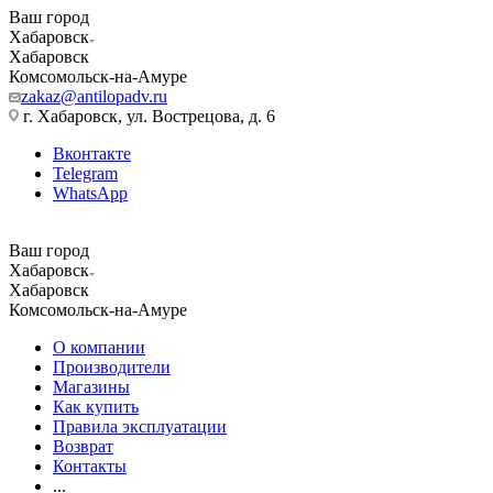
Ваш город
Хабаровск
Хабаровск
Комсомольск-на-Амуре
zakaz@antilopadv.ru
г. Хабаровск, ул. Вострецова, д. 6
Вконтакте
Telegram
WhatsApp
Ваш город
Хабаровск
Хабаровск
Комсомольск-на-Амуре
О компании
Производители
Магазины
Как купить
Правила эксплуатации
Возврат
Контакты
...