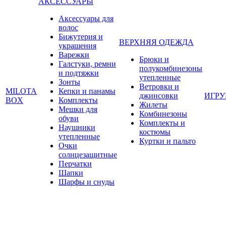
АКСЕССУАРЫ
Аксессуары для
волос
Бижутерия и
ВЕРХНЯЯ ОДЕЖДА
украшения
Варежки
Брюки и
Галстуки, ремни
полукомбинезоны
и подтяжки
утепленные
Зонты
Ветровки и
MILOTA
Кепки и панамы
джинсовки
ИГР
BOX
Комплекты
Жилеты
Мешки для
Комбинезоны
обуви
Комплекты и
Наушники
костюмы
утепленные
Куртки и пальто
Очки
солнцезащитные
Перчатки
Шапки
Шарфы и снуды