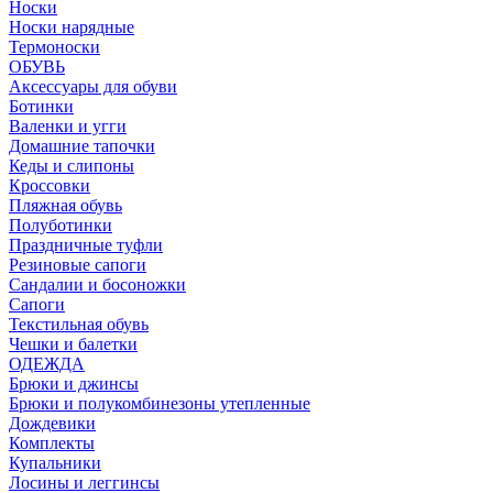
Носки
Носки нарядные
Термоноски
ОБУВЬ
Аксессуары для обуви
Ботинки
Валенки и угги
Домашние тапочки
Кеды и слипоны
Кроссовки
Пляжная обувь
Полуботинки
Праздничные туфли
Резиновые сапоги
Сандалии и босоножки
Сапоги
Текстильная обувь
Чешки и балетки
ОДЕЖДА
Брюки и джинсы
Брюки и полукомбинезоны утепленные
Дождевики
Комплекты
Купальники
Лосины и леггинсы