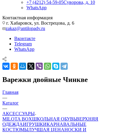
+7 (4212) 54-59-05
Суворова, д. 10
WhatsApp
Контактная информация
г. Хабаровск, ул. Вострецова, д. 6
zakaz@antilopadv.ru
Вконтакте
Telegram
WhatsApp
Варежки двойные Чинкве
Главная
—
Каталог
—
АКСЕССУАРЫ
MILOTA BOX
ШКОЛЬНАЯ ОБУВЬ
ВЕРХНЯЯ
ОДЕЖДА
ИГРУШКИ
КАРНАВАЛЬНЫЕ
КОСТЮМЫ
ЛУЧШАЯ ЦЕНА
НОСКИ И