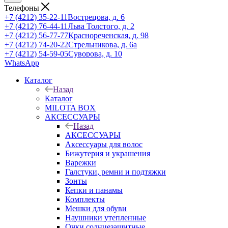
Телефоны
+7 (4212) 35-22-11
Вострецова, д. 6
+7 (4212) 76-44-11
Льва Толстого, д. 2
+7 (4212) 56-77-77
Краснореченская, д. 98
+7 (4212) 74-20-22
Стрельникова, д. 6а
+7 (4212) 54-59-05
Суворова, д. 10
WhatsApp
Каталог
Назад
Каталог
MILOTA BOX
АКСЕССУАРЫ
Назад
АКСЕССУАРЫ
Аксессуары для волос
Бижутерия и украшения
Варежки
Галстуки, ремни и подтяжки
Зонты
Кепки и панамы
Комплекты
Мешки для обуви
Наушники утепленные
Очки солнцезащитные