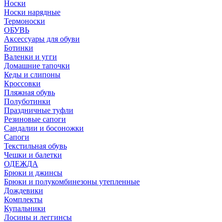
Носки
Носки нарядные
Термоноски
ОБУВЬ
Аксессуары для обуви
Ботинки
Валенки и угги
Домашние тапочки
Кеды и слипоны
Кроссовки
Пляжная обувь
Полуботинки
Праздничные туфли
Резиновые сапоги
Сандалии и босоножки
Сапоги
Текстильная обувь
Чешки и балетки
ОДЕЖДА
Брюки и джинсы
Брюки и полукомбинезоны утепленные
Дождевики
Комплекты
Купальники
Лосины и леггинсы