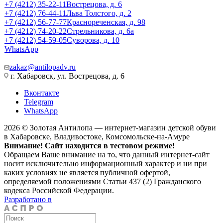
+7 (4212) 35-22-11
Вострецова, д. 6
+7 (4212) 76-44-11
Льва Толстого, д. 2
+7 (4212) 56-77-77
Краснореченская, д. 98
+7 (4212) 74-20-22
Стрельникова, д. 6а
+7 (4212) 54-59-05
Суворова, д. 10
WhatsApp
zakaz@antilopadv.ru
г. Хабаровск, ул. Вострецова, д. 6
Вконтакте
Telegram
WhatsApp
2026 © Золотая Антилопа — интернет-магазин детской обуви
в Хабаровске, Владивостоке, Комсомольске-на-Амуре
Внимание! Сайт находится в тестовом режиме!
Обращаем Ваше внимание на то, что данный интернет-сайт
носит исключительно информационный характер и ни при
каких условиях не является публичной офертой,
определяемой положениями Статьи 437 (2) Гражданского
кодекса Российской Федерации.
Разработано в