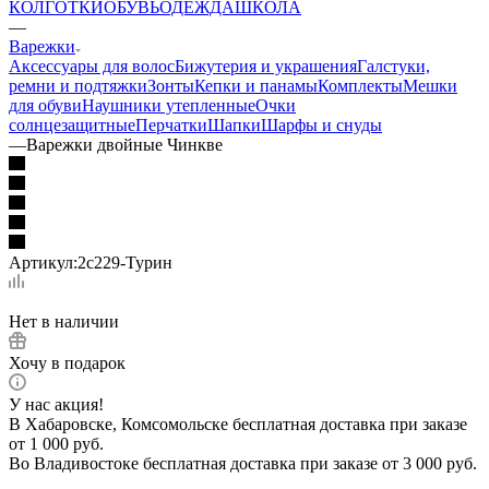
КОЛГОТКИ
ОБУВЬ
ОДЕЖДА
ШКОЛА
—
Варежки
Аксессуары для волос
Бижутерия и украшения
Галстуки,
ремни и подтяжки
Зонты
Кепки и панамы
Комплекты
Мешки
для обуви
Наушники утепленные
Очки
солнцезащитные
Перчатки
Шапки
Шарфы и снуды
—
Варежки двойные Чинкве
Артикул:
2с229-Турин
Нет в наличии
Хочу в подарок
У нас акция!
В Хабаровске, Комсомольске бесплатная доставка при заказе
от 1 000 руб.
Во Владивостоке бесплатная доставка при заказе от 3 000 руб.