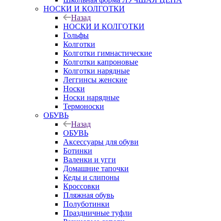
НОСКИ И КОЛГОТКИ
Назад
НОСКИ И КОЛГОТКИ
Гольфы
Колготки
Колготки гимнастические
Колготки капроновые
Колготки нарядные
Леггинсы женские
Носки
Носки нарядные
Термоноски
ОБУВЬ
Назад
ОБУВЬ
Аксессуары для обуви
Ботинки
Валенки и угги
Домашние тапочки
Кеды и слипоны
Кроссовки
Пляжная обувь
Полуботинки
Праздничные туфли