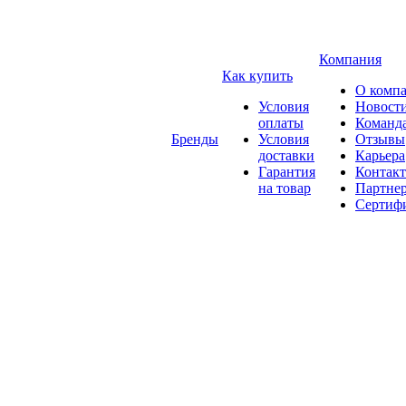
Компания
Как купить
О комп
Условия
Новост
оплаты
Команд
Бренды
Условия
Отзывы
доставки
Карьера
Гарантия
Контак
на товар
Партне
Сертиф