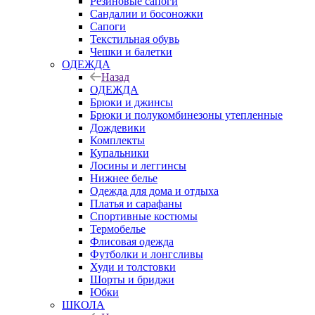
Резиновые сапоги
Сандалии и босоножки
Сапоги
Текстильная обувь
Чешки и балетки
ОДЕЖДА
Назад
ОДЕЖДА
Брюки и джинсы
Брюки и полукомбинезоны утепленные
Дождевики
Комплекты
Купальники
Лосины и леггинсы
Нижнее белье
Одежда для дома и отдыха
Платья и сарафаны
Спортивные костюмы
Термобелье
Флисовая одежда
Футболки и лонгсливы
Худи и толстовки
Шорты и бриджи
Юбки
ШКОЛА