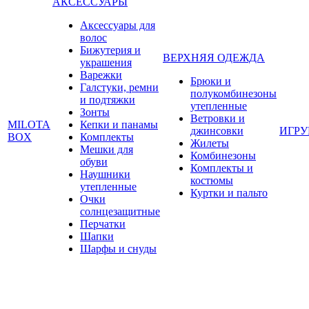
АКСЕССУАРЫ
Аксессуары для
волос
Бижутерия и
ВЕРХНЯЯ ОДЕЖДА
украшения
Варежки
Брюки и
Галстуки, ремни
полукомбинезоны
и подтяжки
утепленные
Зонты
Ветровки и
MILOTA
Кепки и панамы
джинсовки
ИГР
BOX
Комплекты
Жилеты
Мешки для
Комбинезоны
обуви
Комплекты и
Наушники
костюмы
утепленные
Куртки и пальто
Очки
солнцезащитные
Перчатки
Шапки
Шарфы и снуды