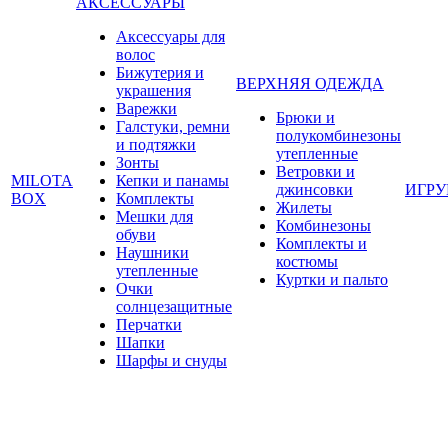
АКСЕССУАРЫ
Аксессуары для
волос
Бижутерия и
ВЕРХНЯЯ ОДЕЖДА
украшения
Варежки
Брюки и
Галстуки, ремни
полукомбинезоны
и подтяжки
утепленные
Зонты
Ветровки и
MILOTA
Кепки и панамы
джинсовки
ИГР
BOX
Комплекты
Жилеты
Мешки для
Комбинезоны
обуви
Комплекты и
Наушники
костюмы
утепленные
Куртки и пальто
Очки
солнцезащитные
Перчатки
Шапки
Шарфы и снуды