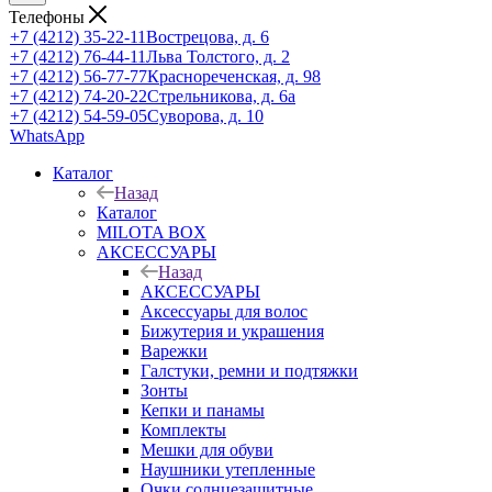
Телефоны
+7 (4212) 35-22-11
Вострецова, д. 6
+7 (4212) 76-44-11
Льва Толстого, д. 2
+7 (4212) 56-77-77
Краснореченская, д. 98
+7 (4212) 74-20-22
Стрельникова, д. 6а
+7 (4212) 54-59-05
Суворова, д. 10
WhatsApp
Каталог
Назад
Каталог
MILOTA BOX
АКСЕССУАРЫ
Назад
АКСЕССУАРЫ
Аксессуары для волос
Бижутерия и украшения
Варежки
Галстуки, ремни и подтяжки
Зонты
Кепки и панамы
Комплекты
Мешки для обуви
Наушники утепленные
Очки солнцезащитные