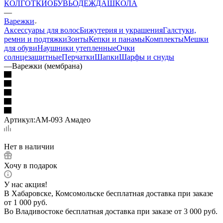
КОЛГОТКИ
ОБУВЬ
ОДЕЖДА
ШКОЛА
—
Варежки
Аксессуары для волос
Бижутерия и украшения
Галстуки,
ремни и подтяжки
Зонты
Кепки и панамы
Комплекты
Мешки
для обуви
Наушники утепленные
Очки
солнцезащитные
Перчатки
Шапки
Шарфы и снуды
—
Варежки (мембрана)
Артикул:
АМ-093 Амадео
Нет в наличии
Хочу в подарок
У нас акция!
В Хабаровске, Комсомольске бесплатная доставка при заказе
от 1 000 руб.
Во Владивостоке бесплатная доставка при заказе от 3 000 руб.