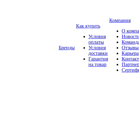
Компания
Как купить
О комп
Условия
Новост
оплаты
Команд
Бренды
Условия
Отзывы
доставки
Карьера
Гарантия
Контак
на товар
Партне
Сертиф