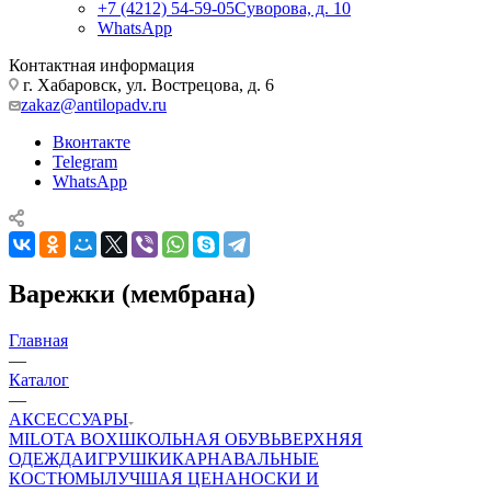
+7 (4212) 54-59-05
Суворова, д. 10
WhatsApp
Контактная информация
г. Хабаровск, ул. Вострецова, д. 6
zakaz@antilopadv.ru
Вконтакте
Telegram
WhatsApp
Варежки (мембрана)
Главная
—
Каталог
—
АКСЕССУАРЫ
MILOTA BOX
ШКОЛЬНАЯ ОБУВЬ
ВЕРХНЯЯ
ОДЕЖДА
ИГРУШКИ
КАРНАВАЛЬНЫЕ
КОСТЮМЫ
ЛУЧШАЯ ЦЕНА
НОСКИ И