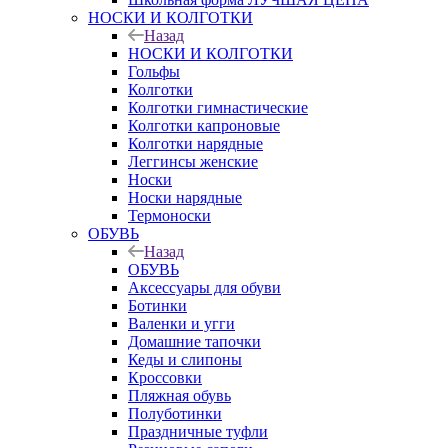
НОСКИ И КОЛГОТКИ
Назад
НОСКИ И КОЛГОТКИ
Гольфы
Колготки
Колготки гимнастические
Колготки капроновые
Колготки нарядные
Леггинсы женские
Носки
Носки нарядные
Термоноски
ОБУВЬ
Назад
ОБУВЬ
Аксессуары для обуви
Ботинки
Валенки и угги
Домашние тапочки
Кеды и слипоны
Кроссовки
Пляжная обувь
Полуботинки
Праздничные туфли