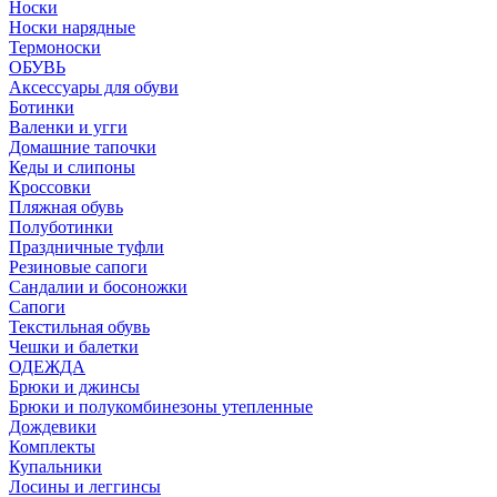
Носки
Носки нарядные
Термоноски
ОБУВЬ
Аксессуары для обуви
Ботинки
Валенки и угги
Домашние тапочки
Кеды и слипоны
Кроссовки
Пляжная обувь
Полуботинки
Праздничные туфли
Резиновые сапоги
Сандалии и босоножки
Сапоги
Текстильная обувь
Чешки и балетки
ОДЕЖДА
Брюки и джинсы
Брюки и полукомбинезоны утепленные
Дождевики
Комплекты
Купальники
Лосины и леггинсы