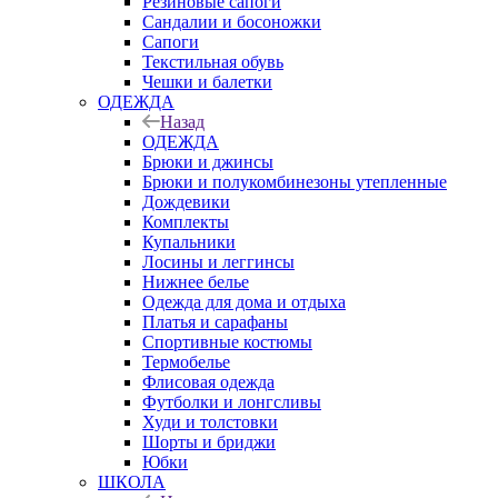
Резиновые сапоги
Сандалии и босоножки
Сапоги
Текстильная обувь
Чешки и балетки
ОДЕЖДА
Назад
ОДЕЖДА
Брюки и джинсы
Брюки и полукомбинезоны утепленные
Дождевики
Комплекты
Купальники
Лосины и леггинсы
Нижнее белье
Одежда для дома и отдыха
Платья и сарафаны
Спортивные костюмы
Термобелье
Флисовая одежда
Футболки и лонгсливы
Худи и толстовки
Шорты и бриджи
Юбки
ШКОЛА