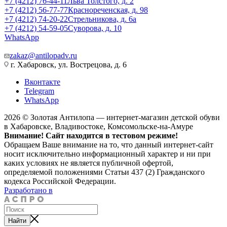
+7 (4212) 76-44-11
Льва Толстого, д. 2
+7 (4212) 56-77-77
Краснореченская, д. 98
+7 (4212) 74-20-22
Стрельникова, д. 6а
+7 (4212) 54-59-05
Суворова, д. 10
WhatsApp
zakaz@antilopadv.ru
г. Хабаровск, ул. Вострецова, д. 6
Вконтакте
Telegram
WhatsApp
2026 © Золотая Антилопа — интернет-магазин детской обуви
в Хабаровске, Владивостоке, Комсомольске-на-Амуре
Внимание! Сайт находится в тестовом режиме!
Обращаем Ваше внимание на то, что данный интернет-сайт
носит исключительно информационный характер и ни при
каких условиях не является публичной офертой,
определяемой положениями Статьи 437 (2) Гражданского
кодекса Российской Федерации.
Разработано в
Найти