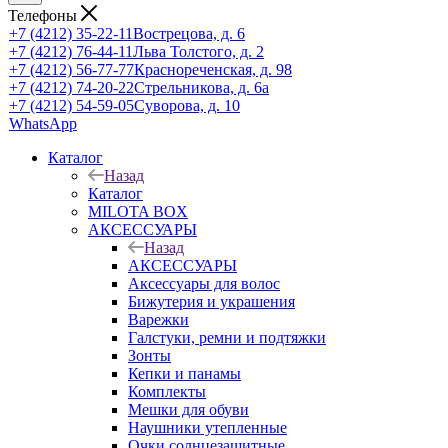
Телефоны
+7 (4212) 35-22-11
Вострецова, д. 6
+7 (4212) 76-44-11
Льва Толстого, д. 2
+7 (4212) 56-77-77
Краснореченская, д. 98
+7 (4212) 74-20-22
Стрельникова, д. 6а
+7 (4212) 54-59-05
Суворова, д. 10
WhatsApp
Каталог
Назад
Каталог
MILOTA BOX
АКСЕССУАРЫ
Назад
АКСЕССУАРЫ
Аксессуары для волос
Бижутерия и украшения
Варежки
Галстуки, ремни и подтяжки
Зонты
Кепки и панамы
Комплекты
Мешки для обуви
Наушники утепленные
Очки солнцезащитные