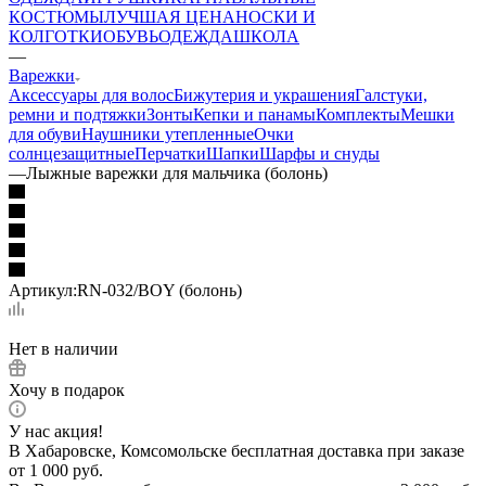
КОСТЮМЫ
ЛУЧШАЯ ЦЕНА
НОСКИ И
КОЛГОТКИ
ОБУВЬ
ОДЕЖДА
ШКОЛА
—
Варежки
Аксессуары для волос
Бижутерия и украшения
Галстуки,
ремни и подтяжки
Зонты
Кепки и панамы
Комплекты
Мешки
для обуви
Наушники утепленные
Очки
солнцезащитные
Перчатки
Шапки
Шарфы и снуды
—
Лыжные варежки для мальчика (болонь)
Артикул:
RN-032/BOY (болонь)
Нет в наличии
Хочу в подарок
У нас акция!
В Хабаровске, Комсомольске бесплатная доставка при заказе
от 1 000 руб.