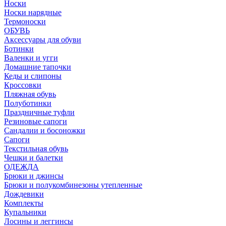
Носки
Носки нарядные
Термоноски
ОБУВЬ
Аксессуары для обуви
Ботинки
Валенки и угги
Домашние тапочки
Кеды и слипоны
Кроссовки
Пляжная обувь
Полуботинки
Праздничные туфли
Резиновые сапоги
Сандалии и босоножки
Сапоги
Текстильная обувь
Чешки и балетки
ОДЕЖДА
Брюки и джинсы
Брюки и полукомбинезоны утепленные
Дождевики
Комплекты
Купальники
Лосины и леггинсы