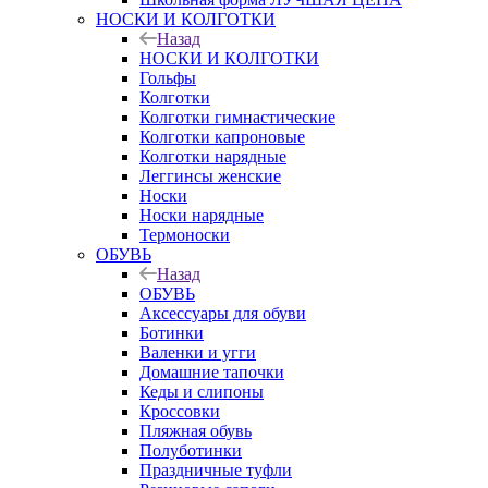
НОСКИ И КОЛГОТКИ
Назад
НОСКИ И КОЛГОТКИ
Гольфы
Колготки
Колготки гимнастические
Колготки капроновые
Колготки нарядные
Леггинсы женские
Носки
Носки нарядные
Термоноски
ОБУВЬ
Назад
ОБУВЬ
Аксессуары для обуви
Ботинки
Валенки и угги
Домашние тапочки
Кеды и слипоны
Кроссовки
Пляжная обувь
Полуботинки
Праздничные туфли