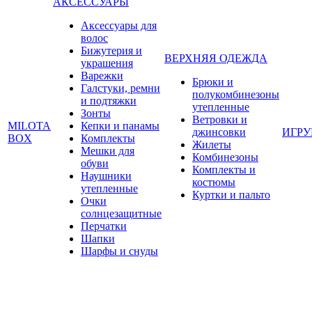
АКСЕССУАРЫ
Аксессуары для
волос
Бижутерия и
ВЕРХНЯЯ ОДЕЖДА
украшения
Варежки
Брюки и
Галстуки, ремни
полукомбинезоны
и подтяжки
утепленные
Зонты
Ветровки и
MILOTA
Кепки и панамы
джинсовки
ИГР
BOX
Комплекты
Жилеты
Мешки для
Комбинезоны
обуви
Комплекты и
Наушники
костюмы
утепленные
Куртки и пальто
Очки
солнцезащитные
Перчатки
Шапки
Шарфы и снуды