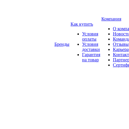
Компания
Как купить
О комп
Условия
Новост
оплаты
Команд
Бренды
Условия
Отзывы
доставки
Карьера
Гарантия
Контак
на товар
Партне
Сертиф