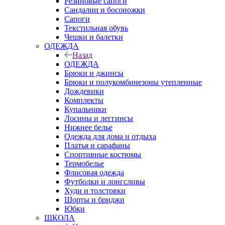
Резиновые сапоги
Сандалии и босоножки
Сапоги
Текстильная обувь
Чешки и балетки
ОДЕЖДА
Назад
ОДЕЖДА
Брюки и джинсы
Брюки и полукомбинезоны утепленные
Дождевики
Комплекты
Купальники
Лосины и леггинсы
Нижнее белье
Одежда для дома и отдыха
Платья и сарафаны
Спортивные костюмы
Термобелье
Флисовая одежда
Футболки и лонгсливы
Худи и толстовки
Шорты и бриджи
Юбки
ШКОЛА