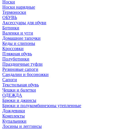
Носки
Носки нарядные
Термоноски
ОБУВЬ
Аксессуары для обуви
Ботинки
Валенки и угги
Домашние тапочки
Кеды и слипоны
Кроссовки
Пляжная обувь
Полуботинки
Праздничные туфли
Резиновые сапоги
Сандалии и босоножки
Сапоги
Текстильная обувь
Чешки и балетки
ОДЕЖДА
Брюки и джинсы
Брюки и полукомбинезоны утепленные
Дождевики
Комплекты
Купальники
Лосины и леггинсы