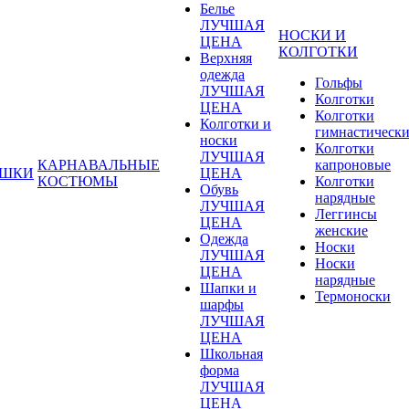
Белье
ЛУЧШАЯ
НОСКИ И
ЦЕНА
КОЛГОТКИ
Верхняя
одежда
Гольфы
ЛУЧШАЯ
Колготки
ЦЕНА
Колготки
Колготки и
гимнастическ
носки
Колготки
ЛУЧШАЯ
КАРНАВАЛЬНЫЕ
капроновые
УШКИ
ЦЕНА
КОСТЮМЫ
Колготки
Обувь
нарядные
ЛУЧШАЯ
Леггинсы
ЦЕНА
женские
Одежда
Носки
ЛУЧШАЯ
Носки
ЦЕНА
нарядные
Шапки и
Термоноски
шарфы
ЛУЧШАЯ
ЦЕНА
Школьная
форма
ЛУЧШАЯ
ЦЕНА