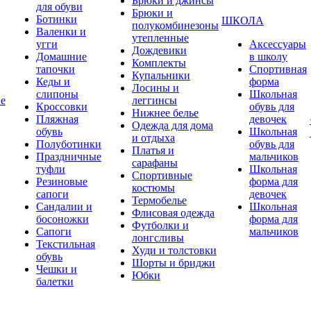
Брюки и джинсы
для обуви
Брюки и
Ботинки
ШКОЛА
полукомбинезоны
Валенки и
утепленные
угги
Аксессуары
Дождевики
Домашние
в школу
Комплекты
тапочки
Спортивная
Купальники
Кеды и
форма
Лосины и
слипоны
Школьная
ие
леггинсы
Кроссовки
обувь для
Нижнее белье
Пляжная
девочек
Одежда для дома
обувь
Школьная
и отдыха
Полуботинки
обувь для
Платья и
Праздничные
мальчиков
сарафаны
туфли
Школьная
Спортивные
Резиновые
форма для
костюмы
сапоги
девочек
Термобелье
Сандалии и
Школьная
Флисовая одежда
босоножки
форма для
Футболки и
Сапоги
мальчиков
лонгсливы
Текстильная
Худи и толстовки
обувь
Шорты и бриджи
Чешки и
Юбки
балетки