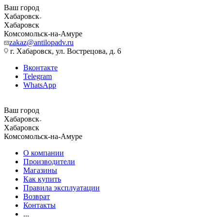
Ваш город
Хабаровск
Хабаровск
Комсомольск-на-Амуре
zakaz@antilopadv.ru
г. Хабаровск, ул. Вострецова, д. 6
Вконтакте
Telegram
WhatsApp
Ваш город
Хабаровск
Хабаровск
Комсомольск-на-Амуре
О компании
Производители
Магазины
Как купить
Правила эксплуатации
Возврат
Контакты
...