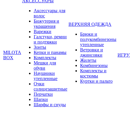
АКСЕССУАРЫ
Аксессуары для
волос
Бижутерия и
ВЕРХНЯЯ ОДЕЖДА
украшения
Варежки
Брюки и
Галстуки, ремни
полукомбинезоны
и подтяжки
утепленные
Зонты
Ветровки и
MILOTA
Кепки и панамы
джинсовки
ИГР
BOX
Комплекты
Жилеты
Мешки для
Комбинезоны
обуви
Комплекты и
Наушники
костюмы
утепленные
Куртки и пальто
Очки
солнцезащитные
Перчатки
Шапки
Шарфы и снуды