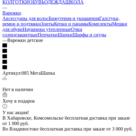
КОЛГОТКИ
ОБУВЬ
ОДЕЖДА
ШКОЛА
—
Варежки
Аксессуары для волос
Бижутерия и украшения
Галстуки,
ремни и подтяжки
Зонты
Кепки и панамы
Комплекты
Мешки
для обуви
Наушники утепленные
Очки
солнцезащитные
Перчатки
Шапки
Шарфы и снуды
—
Варежки детские
Артикул:
085 МегаШапка
Нет в наличии
Хочу в подарок
У нас акция!
В Хабаровске, Комсомольске бесплатная доставка при заказе
от 1 000 руб.
Во Владивостоке бесплатная доставка при заказе от 3 000 руб.