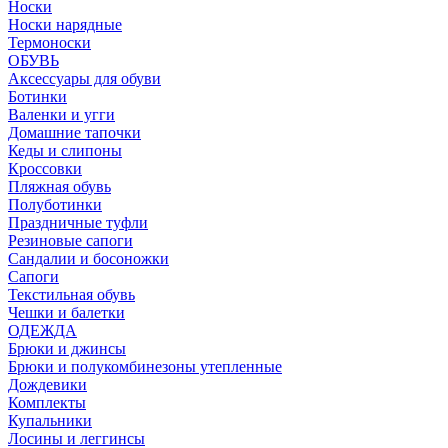
Носки
Носки нарядные
Термоноски
ОБУВЬ
Аксессуары для обуви
Ботинки
Валенки и угги
Домашние тапочки
Кеды и слипоны
Кроссовки
Пляжная обувь
Полуботинки
Праздничные туфли
Резиновые сапоги
Сандалии и босоножки
Сапоги
Текстильная обувь
Чешки и балетки
ОДЕЖДА
Брюки и джинсы
Брюки и полукомбинезоны утепленные
Дождевики
Комплекты
Купальники
Лосины и леггинсы