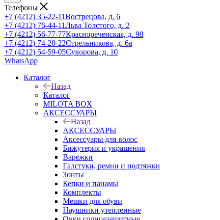
Телефоны
+7 (4212) 35-22-11
Вострецова, д. 6
+7 (4212) 76-44-11
Льва Толстого, д. 2
+7 (4212) 56-77-77
Краснореченская, д. 98
+7 (4212) 74-20-22
Стрельникова, д. 6а
+7 (4212) 54-59-05
Суворова, д. 10
WhatsApp
Каталог
Назад
Каталог
MILOTA BOX
АКСЕССУАРЫ
Назад
АКСЕССУАРЫ
Аксессуары для волос
Бижутерия и украшения
Варежки
Галстуки, ремни и подтяжки
Зонты
Кепки и панамы
Комплекты
Мешки для обуви
Наушники утепленные
Очки солнцезащитные