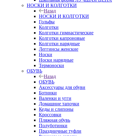
НОСКИ И КОЛГОТКИ
Назад
НОСКИ И КОЛГОТКИ
Гольфы
Колготки
Колготки гимнастические
Колготки капроновые
Колготки нарядные
Леггинсы женские
Носки
Носки нарядные
Термоноски
ОБУВЬ
Назад
ОБУВЬ
Аксессуары для обуви
Ботинки
Валенки и угги
Домашние тапочки
Кеды и слипоны
Кроссовки
Пляжная обувь
Полуботинки
Праздничные туфли