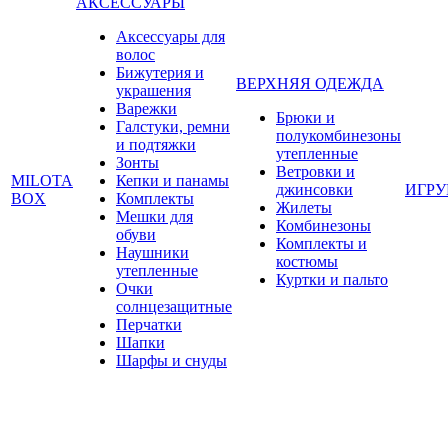
АКСЕССУАРЫ
Аксессуары для
волос
Бижутерия и
ВЕРХНЯЯ ОДЕЖДА
украшения
Варежки
Брюки и
Галстуки, ремни
полукомбинезоны
и подтяжки
утепленные
Зонты
Ветровки и
MILOTA
Кепки и панамы
джинсовки
ИГР
BOX
Комплекты
Жилеты
Мешки для
Комбинезоны
обуви
Комплекты и
Наушники
костюмы
утепленные
Куртки и пальто
Очки
солнцезащитные
Перчатки
Шапки
Шарфы и снуды