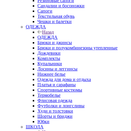
Резиновые сапоги
Сандалии и босоножки
Сапоги
Текстильная обувь
Чешки и балетки
ОДЕЖДА
Назад
ОДЕЖДА
Брюки и джинсы
Брюки и полукомбинезоны утепленные
Дождевики
Комплекты
Купальники
Лосины и леггинсы
Нижнее белье
Одежда для дома и отдыха
Платья и сарафаны
Спортивные костюмы
Термобелье
Флисовая одежда
Футболки и лонгсливы
Худи и толстовки
Шорты и бриджи
Юбки
ШКОЛА