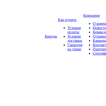
Компания
Как купить
О комп
Условия
Новост
оплаты
Команд
Бренды
Условия
Отзывы
доставки
Карьера
Гарантия
Контак
на товар
Партне
Сертиф