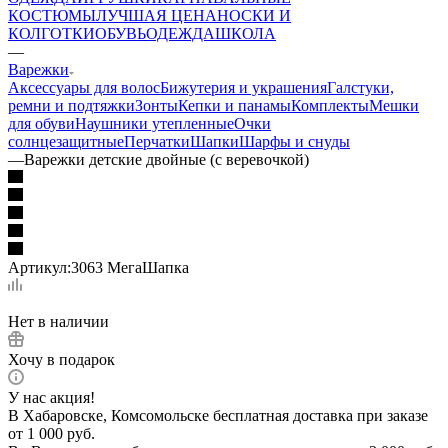
КОСТЮМЫ
ЛУЧШАЯ ЦЕНА
НОСКИ И
КОЛГОТКИ
ОБУВЬ
ОДЕЖДА
ШКОЛА
—
Варежки
Аксессуары для волос
Бижутерия и украшения
Галстуки,
ремни и подтяжки
Зонты
Кепки и панамы
Комплекты
Мешки
для обуви
Наушники утепленные
Очки
солнцезащитные
Перчатки
Шапки
Шарфы и снуды
—
Варежки детские двойные (с веревочкой)
Артикул:
3063 МегаШапка
Нет в наличии
Хочу в подарок
У нас акция!
В Хабаровске, Комсомольске бесплатная доставка при заказе
от 1 000 руб.