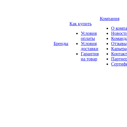
Компания
Как купить
О комп
Условия
Новост
оплаты
Команд
Бренды
Условия
Отзывы
доставки
Карьера
Гарантия
Контак
на товар
Партне
Сертиф