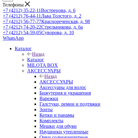
Телефоны
+7 (4212) 35-22-11
Вострецова, д. 6
+7 (4212) 76-44-11
Льва Толстого, д. 2
+7 (4212) 56-77-77
Краснореченская, д. 98
+7 (4212) 74-20-22
Стрельникова, д. 6а
+7 (4212) 54-59-05
Суворова, д. 10
WhatsApp
Каталог
Назад
Каталог
MILOTA BOX
АКСЕССУАРЫ
Назад
АКСЕССУАРЫ
Аксессуары для волос
Бижутерия и украшения
Варежки
Галстуки, ремни и подтяжки
Зонты
Кепки и панамы
Комплекты
Мешки для обуви
Наушники утепленные
Очки солнцезащитные