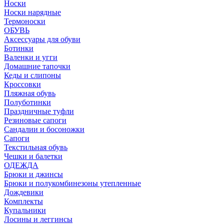
Носки
Носки нарядные
Термоноски
ОБУВЬ
Аксессуары для обуви
Ботинки
Валенки и угги
Домашние тапочки
Кеды и слипоны
Кроссовки
Пляжная обувь
Полуботинки
Праздничные туфли
Резиновые сапоги
Сандалии и босоножки
Сапоги
Текстильная обувь
Чешки и балетки
ОДЕЖДА
Брюки и джинсы
Брюки и полукомбинезоны утепленные
Дождевики
Комплекты
Купальники
Лосины и леггинсы