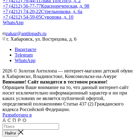
+7 (4212) 76-44-11
Льва Толстого, д. 2
+7 (4212) 56-77-77
Краснореченская, д. 98
+7 (4212) 74-20-22
Стрельникова, д. 6а
+7 (4212) 54-59-05
Суворова, д. 10
WhatsApp
zakaz@antilopadv.ru
г. Хабаровск, ул. Вострецова, д. 6
Вконтакте
Telegram
WhatsApp
2026 © Золотая Антилопа — интернет-магазин детской обуви
в Хабаровске, Владивостоке, Комсомольске-на-Амуре
Внимание! Сайт находится в тестовом режиме!
Обращаем Ваше внимание на то, что данный интернет-сайт
носит исключительно информационный характер и ни при
каких условиях не является публичной офертой,
определяемой положениями Статьи 437 (2) Гражданского
кодекса Российской Федерации.
Разработано в
Найти