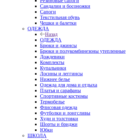
Резиновые сапоги
Сандалии и босоножки
Сапоги
Текстильная обувь
Чешки и балетки
ОДЕЖДА
Назад
ОДЕЖДА
Брюки и джинсы
Брюки и полукомбинезоны утепленные
Дождевики
Комплекты
Купальники
Лосины и леггинсы
Нижнее белье
Одежда для дома и отдыха
Платья и сарафаны
Спортивные костюмы
Термобелье
Флисовая одежда
Футболки и лонгсливы
Худи и толстовки
Шорты и бриджи
Юбки
ШКОЛА