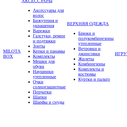
АКСЕССУАРЫ
Аксессуары для
волос
Бижутерия и
ВЕРХНЯЯ ОДЕЖДА
украшения
Варежки
Брюки и
Галстуки, ремни
полукомбинезоны
и подтяжки
утепленные
Зонты
Ветровки и
MILOTA
Кепки и панамы
джинсовки
ИГР
BOX
Комплекты
Жилеты
Мешки для
Комбинезоны
обуви
Комплекты и
Наушники
костюмы
утепленные
Куртки и пальто
Очки
солнцезащитные
Перчатки
Шапки
Шарфы и снуды