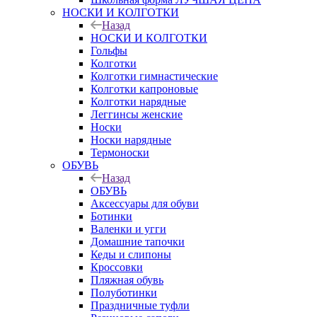
НОСКИ И КОЛГОТКИ
Назад
НОСКИ И КОЛГОТКИ
Гольфы
Колготки
Колготки гимнастические
Колготки капроновые
Колготки нарядные
Леггинсы женские
Носки
Носки нарядные
Термоноски
ОБУВЬ
Назад
ОБУВЬ
Аксессуары для обуви
Ботинки
Валенки и угги
Домашние тапочки
Кеды и слипоны
Кроссовки
Пляжная обувь
Полуботинки
Праздничные туфли