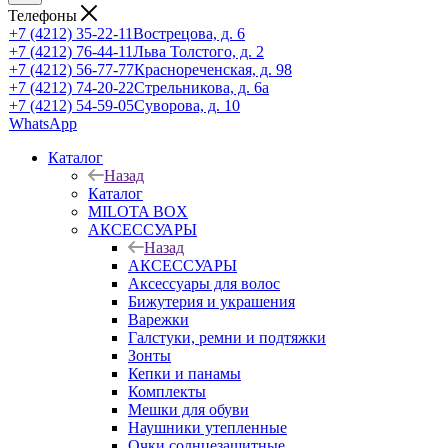
Телефоны
+7 (4212) 35-22-11
Вострецова, д. 6
+7 (4212) 76-44-11
Льва Толстого, д. 2
+7 (4212) 56-77-77
Краснореченская, д. 98
+7 (4212) 74-20-22
Стрельникова, д. 6а
+7 (4212) 54-59-05
Суворова, д. 10
WhatsApp
Каталог
Назад
Каталог
MILOTA BOX
АКСЕССУАРЫ
Назад
АКСЕССУАРЫ
Аксессуары для волос
Бижутерия и украшения
Варежки
Галстуки, ремни и подтяжки
Зонты
Кепки и панамы
Комплекты
Мешки для обуви
Наушники утепленные
Очки солнцезащитные