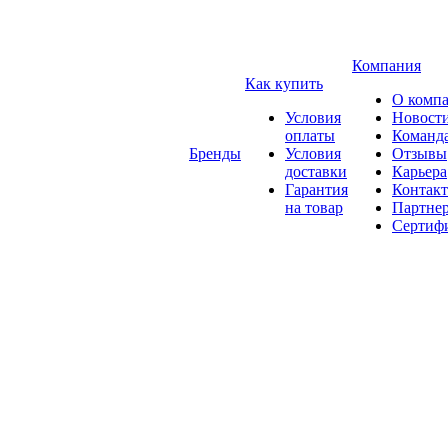
Компания
Как купить
О комп
Условия
Новост
оплаты
Команд
Бренды
Условия
Отзывы
доставки
Карьера
Гарантия
Контак
на товар
Партне
Сертиф