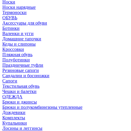
Носки
Носки нарядные
Термоноски
ОБУВЬ
Аксессуары для обуви
Ботинки
Валенки и угги
Домашние тапочки
Кеды и слипоны
Кроссовки
Пляжная обувь
Полуботинки
Праздничные туфли
Резиновые сапоги
Сандалии и босоножки
Сапоги
Текстильная обувь
Чешки и балетки
ОДЕЖДА
Брюки и джинсы
Брюки и полукомбинезоны утепленные
Дождевики
Комплекты
Купальники
Лосины и леггинсы