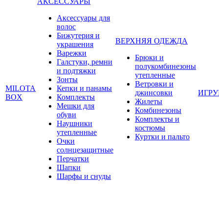
АКСЕССУАРЫ
Аксессуары для
волос
Бижутерия и
ВЕРХНЯЯ ОДЕЖДА
украшения
Варежки
Брюки и
Галстуки, ремни
полукомбинезоны
и подтяжки
утепленные
Зонты
Ветровки и
MILOTA
Кепки и панамы
джинсовки
ИГР
BOX
Комплекты
Жилеты
Мешки для
Комбинезоны
обуви
Комплекты и
Наушники
костюмы
утепленные
Куртки и пальто
Очки
солнцезащитные
Перчатки
Шапки
Шарфы и снуды