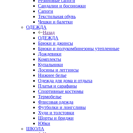
Резиновые сапоги
Сандалии и босоножки
Сапоги
Текстильная обувь
Чешки и балетки
ОДЕЖДА
Назад
ОДЕЖДА
Брюки и джинсы
Брюки и полукомбинезоны утепленные
Дождевики
Комплекты
Купальники
Лосины и леггинсы
Нижнее белье
Одежда для дома и отдыха
Платья и сарафаны
Спортивные костюмы
Термобелье
Флисовая одежда
Футболки и лонгсливы
Худи и толстовки
Шорты и бриджи
Юбки
ШКОЛА