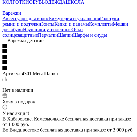
КОЛГОТКИ
ОБУВЬ
ОДЕЖДА
ШКОЛА
—
Варежки
Аксессуары для волос
Бижутерия и украшения
Галстуки,
ремни и подтяжки
Зонты
Кепки и панамы
Комплекты
Мешки
для обуви
Наушники утепленные
Очки
солнцезащитные
Перчатки
Шапки
Шарфы и снуды
—
Варежки детские
Артикул:
4301 МегаШапка
Нет в наличии
Хочу в подарок
У нас акция!
В Хабаровске, Комсомольске бесплатная доставка при заказе
от 1 000 руб.
Во Владивостоке бесплатная доставка при заказе от 3 000 руб.