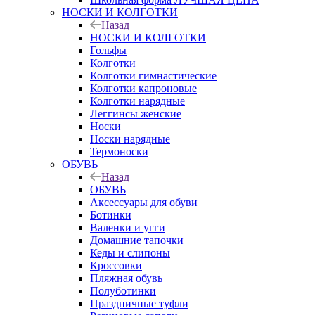
НОСКИ И КОЛГОТКИ
Назад
НОСКИ И КОЛГОТКИ
Гольфы
Колготки
Колготки гимнастические
Колготки капроновые
Колготки нарядные
Леггинсы женские
Носки
Носки нарядные
Термоноски
ОБУВЬ
Назад
ОБУВЬ
Аксессуары для обуви
Ботинки
Валенки и угги
Домашние тапочки
Кеды и слипоны
Кроссовки
Пляжная обувь
Полуботинки
Праздничные туфли