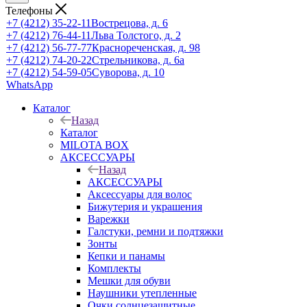
Телефоны
+7 (4212) 35-22-11
Вострецова, д. 6
+7 (4212) 76-44-11
Льва Толстого, д. 2
+7 (4212) 56-77-77
Краснореченская, д. 98
+7 (4212) 74-20-22
Стрельникова, д. 6а
+7 (4212) 54-59-05
Суворова, д. 10
WhatsApp
Каталог
Назад
Каталог
MILOTA BOX
АКСЕССУАРЫ
Назад
АКСЕССУАРЫ
Аксессуары для волос
Бижутерия и украшения
Варежки
Галстуки, ремни и подтяжки
Зонты
Кепки и панамы
Комплекты
Мешки для обуви
Наушники утепленные
Очки солнцезащитные