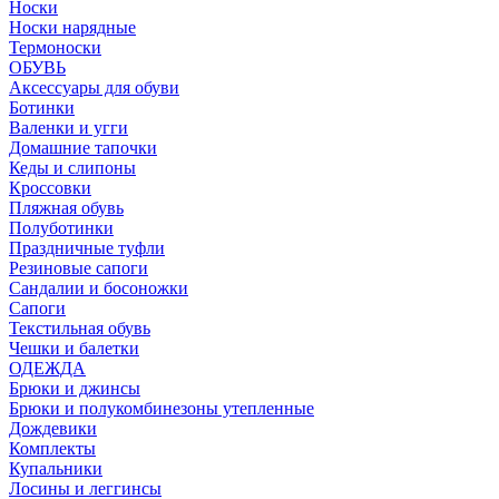
Носки
Носки нарядные
Термоноски
ОБУВЬ
Аксессуары для обуви
Ботинки
Валенки и угги
Домашние тапочки
Кеды и слипоны
Кроссовки
Пляжная обувь
Полуботинки
Праздничные туфли
Резиновые сапоги
Сандалии и босоножки
Сапоги
Текстильная обувь
Чешки и балетки
ОДЕЖДА
Брюки и джинсы
Брюки и полукомбинезоны утепленные
Дождевики
Комплекты
Купальники
Лосины и леггинсы