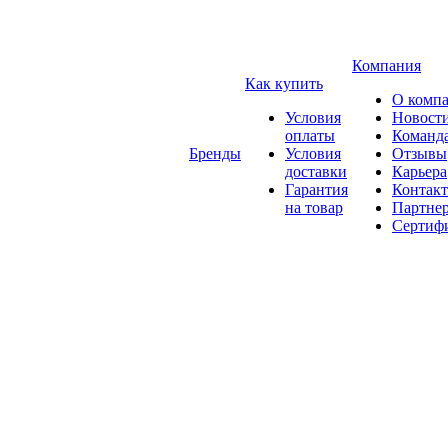
Компания
Как купить
О комп
Условия
Новост
оплаты
Команд
Бренды
Условия
Отзывы
доставки
Карьера
Гарантия
Контак
на товар
Партне
Сертиф