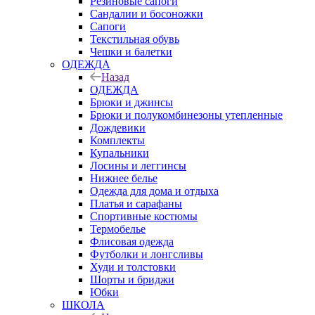
Резиновые сапоги
Сандалии и босоножки
Сапоги
Текстильная обувь
Чешки и балетки
ОДЕЖДА
Назад
ОДЕЖДА
Брюки и джинсы
Брюки и полукомбинезоны утепленные
Дождевики
Комплекты
Купальники
Лосины и леггинсы
Нижнее белье
Одежда для дома и отдыха
Платья и сарафаны
Спортивные костюмы
Термобелье
Флисовая одежда
Футболки и лонгсливы
Худи и толстовки
Шорты и бриджи
Юбки
ШКОЛА