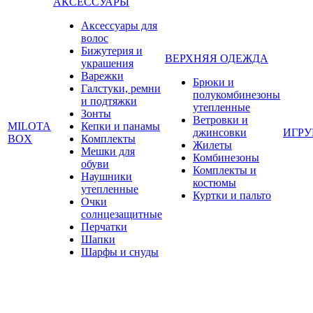
АКСЕССУАРЫ
Аксессуары для
волос
Бижутерия и
ВЕРХНЯЯ ОДЕЖДА
украшения
Варежки
Брюки и
Галстуки, ремни
полукомбинезоны
и подтяжки
утепленные
Зонты
Ветровки и
MILOTA
Кепки и панамы
джинсовки
ИГР
BOX
Комплекты
Жилеты
Мешки для
Комбинезоны
обуви
Комплекты и
Наушники
костюмы
утепленные
Куртки и пальто
Очки
солнцезащитные
Перчатки
Шапки
Шарфы и снуды