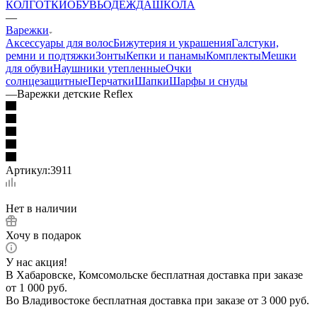
КОЛГОТКИ
ОБУВЬ
ОДЕЖДА
ШКОЛА
—
Варежки
Аксессуары для волос
Бижутерия и украшения
Галстуки,
ремни и подтяжки
Зонты
Кепки и панамы
Комплекты
Мешки
для обуви
Наушники утепленные
Очки
солнцезащитные
Перчатки
Шапки
Шарфы и снуды
—
Варежки детские Reflex
Артикул:
3911
Нет в наличии
Хочу в подарок
У нас акция!
В Хабаровске, Комсомольске бесплатная доставка при заказе
от 1 000 руб.
Во Владивостоке бесплатная доставка при заказе от 3 000 руб.