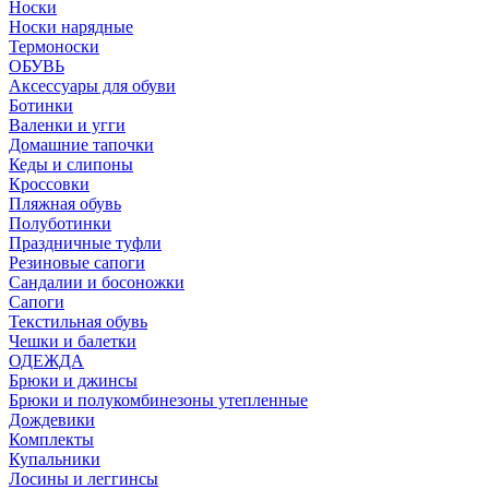
Носки
Носки нарядные
Термоноски
ОБУВЬ
Аксессуары для обуви
Ботинки
Валенки и угги
Домашние тапочки
Кеды и слипоны
Кроссовки
Пляжная обувь
Полуботинки
Праздничные туфли
Резиновые сапоги
Сандалии и босоножки
Сапоги
Текстильная обувь
Чешки и балетки
ОДЕЖДА
Брюки и джинсы
Брюки и полукомбинезоны утепленные
Дождевики
Комплекты
Купальники
Лосины и леггинсы