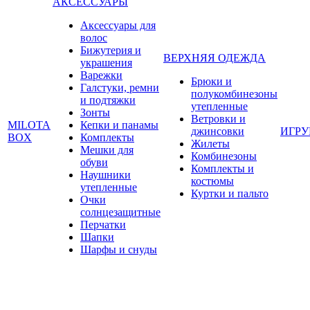
АКСЕССУАРЫ
Аксессуары для
волос
Бижутерия и
ВЕРХНЯЯ ОДЕЖДА
украшения
Варежки
Брюки и
Галстуки, ремни
полукомбинезоны
и подтяжки
утепленные
Зонты
Ветровки и
MILOTA
Кепки и панамы
джинсовки
ИГР
BOX
Комплекты
Жилеты
Мешки для
Комбинезоны
обуви
Комплекты и
Наушники
костюмы
утепленные
Куртки и пальто
Очки
солнцезащитные
Перчатки
Шапки
Шарфы и снуды