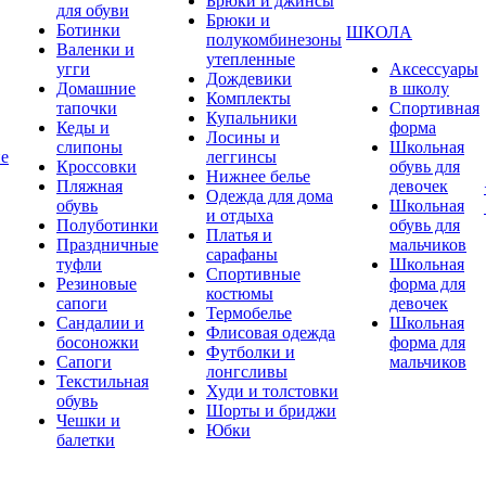
Брюки и джинсы
для обуви
Брюки и
Ботинки
ШКОЛА
полукомбинезоны
Валенки и
утепленные
угги
Аксессуары
Дождевики
Домашние
в школу
Комплекты
тапочки
Спортивная
Купальники
Кеды и
форма
Лосины и
слипоны
Школьная
ие
леггинсы
Кроссовки
обувь для
Нижнее белье
Пляжная
девочек
Одежда для дома
обувь
Школьная
и отдыха
Полуботинки
обувь для
Платья и
Праздничные
мальчиков
сарафаны
туфли
Школьная
Спортивные
Резиновые
форма для
костюмы
сапоги
девочек
Термобелье
Сандалии и
Школьная
Флисовая одежда
босоножки
форма для
Футболки и
Сапоги
мальчиков
лонгсливы
Текстильная
Худи и толстовки
обувь
Шорты и бриджи
Чешки и
Юбки
балетки