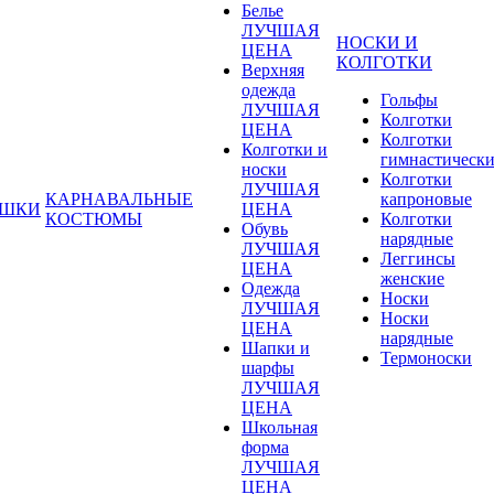
Белье
ЛУЧШАЯ
НОСКИ И
ЦЕНА
КОЛГОТКИ
Верхняя
одежда
Гольфы
ЛУЧШАЯ
Колготки
ЦЕНА
Колготки
Колготки и
гимнастическ
носки
Колготки
ЛУЧШАЯ
КАРНАВАЛЬНЫЕ
капроновые
УШКИ
ЦЕНА
КОСТЮМЫ
Колготки
Обувь
нарядные
ЛУЧШАЯ
Леггинсы
ЦЕНА
женские
Одежда
Носки
ЛУЧШАЯ
Носки
ЦЕНА
нарядные
Шапки и
Термоноски
шарфы
ЛУЧШАЯ
ЦЕНА
Школьная
форма
ЛУЧШАЯ
ЦЕНА