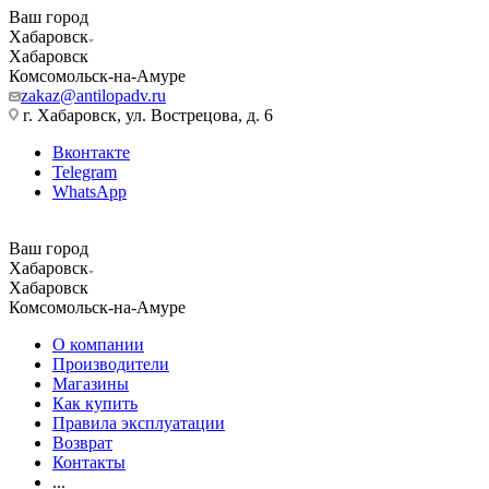
Ваш город
Хабаровск
Хабаровск
Комсомольск-на-Амуре
zakaz@antilopadv.ru
г. Хабаровск, ул. Вострецова, д. 6
Вконтакте
Telegram
WhatsApp
Ваш город
Хабаровск
Хабаровск
Комсомольск-на-Амуре
О компании
Производители
Магазины
Как купить
Правила эксплуатации
Возврат
Контакты
...