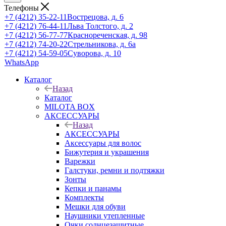
Телефоны
+7 (4212) 35-22-11
Вострецова, д. 6
+7 (4212) 76-44-11
Льва Толстого, д. 2
+7 (4212) 56-77-77
Краснореченская, д. 98
+7 (4212) 74-20-22
Стрельникова, д. 6а
+7 (4212) 54-59-05
Суворова, д. 10
WhatsApp
Каталог
Назад
Каталог
MILOTA BOX
АКСЕССУАРЫ
Назад
АКСЕССУАРЫ
Аксессуары для волос
Бижутерия и украшения
Варежки
Галстуки, ремни и подтяжки
Зонты
Кепки и панамы
Комплекты
Мешки для обуви
Наушники утепленные
Очки солнцезащитные