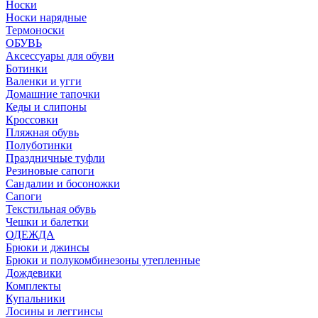
Носки
Носки нарядные
Термоноски
ОБУВЬ
Аксессуары для обуви
Ботинки
Валенки и угги
Домашние тапочки
Кеды и слипоны
Кроссовки
Пляжная обувь
Полуботинки
Праздничные туфли
Резиновые сапоги
Сандалии и босоножки
Сапоги
Текстильная обувь
Чешки и балетки
ОДЕЖДА
Брюки и джинсы
Брюки и полукомбинезоны утепленные
Дождевики
Комплекты
Купальники
Лосины и леггинсы