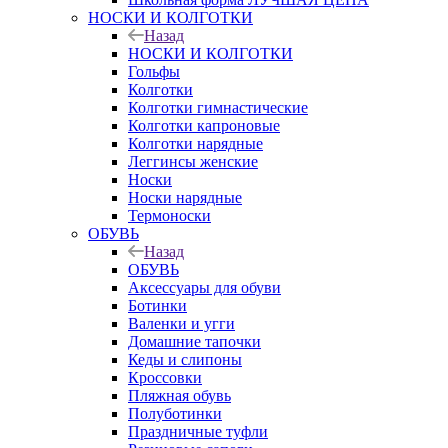
НОСКИ И КОЛГОТКИ
Назад
НОСКИ И КОЛГОТКИ
Гольфы
Колготки
Колготки гимнастические
Колготки капроновые
Колготки нарядные
Леггинсы женские
Носки
Носки нарядные
Термоноски
ОБУВЬ
Назад
ОБУВЬ
Аксессуары для обуви
Ботинки
Валенки и угги
Домашние тапочки
Кеды и слипоны
Кроссовки
Пляжная обувь
Полуботинки
Праздничные туфли