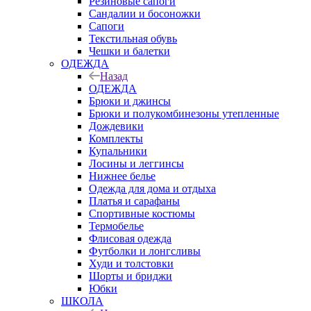
Резиновые сапоги
Сандалии и босоножки
Сапоги
Текстильная обувь
Чешки и балетки
ОДЕЖДА
Назад
ОДЕЖДА
Брюки и джинсы
Брюки и полукомбинезоны утепленные
Дождевики
Комплекты
Купальники
Лосины и леггинсы
Нижнее белье
Одежда для дома и отдыха
Платья и сарафаны
Спортивные костюмы
Термобелье
Флисовая одежда
Футболки и лонгсливы
Худи и толстовки
Шорты и бриджи
Юбки
ШКОЛА