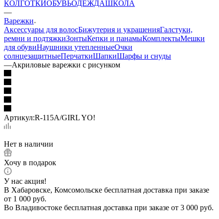
КОЛГОТКИ
ОБУВЬ
ОДЕЖДА
ШКОЛА
—
Варежки
Аксессуары для волос
Бижутерия и украшения
Галстуки,
ремни и подтяжки
Зонты
Кепки и панамы
Комплекты
Мешки
для обуви
Наушники утепленные
Очки
солнцезащитные
Перчатки
Шапки
Шарфы и снуды
—
Акриловые варежки с рисунком
Артикул:
R-115A/GIRL YO!
Нет в наличии
Хочу в подарок
У нас акция!
В Хабаровске, Комсомольске бесплатная доставка при заказе
от 1 000 руб.
Во Владивостоке бесплатная доставка при заказе от 3 000 руб.