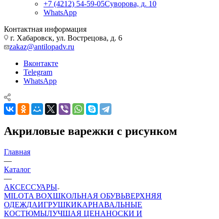
+7 (4212) 54-59-05
Суворова, д. 10
WhatsApp
Контактная информация
г. Хабаровск, ул. Вострецова, д. 6
zakaz@antilopadv.ru
Вконтакте
Telegram
WhatsApp
Акриловые варежки с рисунком
Главная
—
Каталог
—
АКСЕССУАРЫ
MILOTA BOX
ШКОЛЬНАЯ ОБУВЬ
ВЕРХНЯЯ
ОДЕЖДА
ИГРУШКИ
КАРНАВАЛЬНЫЕ
КОСТЮМЫ
ЛУЧШАЯ ЦЕНА
НОСКИ И