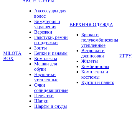
АКСЕССУАРЫ
Аксессуары для
волос
Бижутерия и
ВЕРХНЯЯ ОДЕЖДА
украшения
Варежки
Брюки и
Галстуки, ремни
полукомбинезоны
и подтяжки
утепленные
Зонты
Ветровки и
MILOTA
Кепки и панамы
джинсовки
ИГР
BOX
Комплекты
Жилеты
Мешки для
Комбинезоны
обуви
Комплекты и
Наушники
костюмы
утепленные
Куртки и пальто
Очки
солнцезащитные
Перчатки
Шапки
Шарфы и снуды