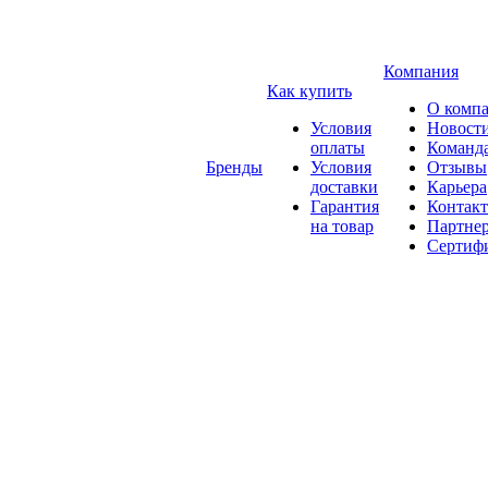
Компания
Как купить
О комп
Условия
Новост
оплаты
Команд
Бренды
Условия
Отзывы
доставки
Карьера
Гарантия
Контак
на товар
Партне
Сертиф